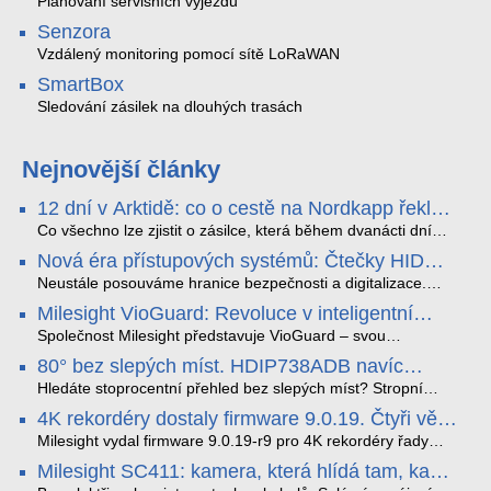
Plánování servisních výjezdů
Senzora
Vzdálený monitoring pomocí sítě LoRaWAN
SmartBox
Sledování zásilek na dlouhých trasách
Nejnovější články
12 dní v Arktidě: co o cestě na Nordkapp řekla
data ze SMARTBOX 2 MAX
Co všechno lze zjistit o zásilce, která během dvanácti dní
projede Arktidou? SMARTBOX 2 MAX jsme vzali na trasu z
Nová éra přístupových systémů: Čtečky HID
Tromsø přes Lofoty, Kirunu a finské Laponsko až na
Signo
Nordkapp. Bez jediného dobití, v mrazu až −13 °C a mimo
Neustále posouváme hranice bezpečnosti a digitalizace.
stabilní mobilní signál zaznamenával polohu, teplotu, světlo,
Rádi bychom Vám proto představili naši nejnovější nabídku
Milesight VioGuard: Revoluce v inteligentní
otřesy i náklon. Výsledkem není jen čára na mapě, ale
v oblasti kontroly přístupu – moderní a vysoce univerzální
detekci dopravních přestupků
podrobný datový příběh celé cesty.
čtečky HID Signo.
Společnost Milesight představuje VioGuard – svou
nejnovější proprietární technologii pro pokročilou detekci
80° bez slepých míst. HDIP738ADB navíc
dopravních přestupků. Tento systém, poháněný
streamuje na YouTube – bez PC.
sofistikovanými algoritmy umělé inteligence (AI), je navržen
Hledáte stoprocentní přehled bez slepých míst? Stropní
tak, aby poskytoval komplexní nástroje pro vymáhání
panoramatická kamera HDIP738ADB skládá obraz ze dvou
4K rekordéry dostaly firmware 9.0.19. Čtyři věci,
dopravních předpisů, zvyšoval bezpečnost na silnicích a
4MP senzorů SONY do jednoho čistého 180° záběru bez
které musíte vědět.
optimalizoval plynulost dopravy v moderních městech.
zkreslení. K tomu přidává AI detekci osob a vozidel,
Milesight vydal firmware 9.0.19-r9 pro 4K rekordéry řady
obousměrný zvuk a unikátní možnost přímého vysílání na
H.265. Pokud tyhle systémy instalujete, jsou tu čtyři věci,
Milesight SC411: kamera, která hlídá tam, kam
YouTube – bez běžícího počítače.
které vám zjednoduší práci – a jedna z nich vám ušetří