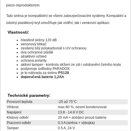
piezo-reproduktorem.
Tato siréna je kompatibilní se všemi zabezpečovacími systémy. Kompaktní a
odolný plastikový kryt umožňuje jak vnitřní, tak i venkovní aplikaci.
Vlastnosti:
hlasitost sirény 120 dB
xenonový blikač
zesílený bílý polykarbonát s UV ochranou
dva ochranné pláště
atraktivní vzhled
ochrana polarity
aktivní tamper - kontrola stržení ze zdi i odstranění čelního krytu
podporuje ústředny PARADOX
je to náhrada za sirénu
PS128
doporučená baterie 1,2Ah
Technické parametry:
Provozní teplota
-25 až 75°C
Vlhkost
max 80 %, nesmí kondenzovat
Napájení
13.8 - 14.8 V DC
Klidový odběr
20 mA + dobíjecí proud baterie
Pracovní odběr
0.3 A (siréna + výbojka)
Tamper
0.5 A, 24 V