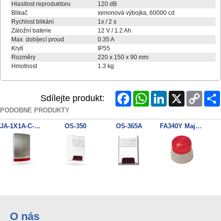
Hlasitost reproduktoru
120 dB
Blikač
xenonová výbojka, 60000 cd
Rychlost blikání
1x / 2 s
Záložní baterie
12 V / 1.2 Ah
Max. dobíjecí proud
0.35 A
Krytí
IP55
Rozměry
220 x 150 x 90 mm
Hmotnost
1.3 kg
Facebook
WhatsApp
LinkedIn
X
Copy
Sdílejte produkt:
Link
PODOBNÉ PRODUKTY
JA-1X1A-C-ST Nerez kryt sireny
OS-350
OS-365A
FA340Y Maják Xenon žlutý
PARADOX PS128
O nás