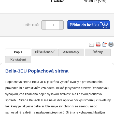
Ušetříte:
700.00 Kč (50%)
Přidat do košíku
Počet kusů:
Popis
Příslušenství
Alternativy
Články
Ke stažení
Bella-3EU Poplachová siréna
Poplachová siréna Bella-3EU je siréna vysoké kvality s profesionálním
provedením a atraktivním vzhledem. Blikač je vybaven efektivní xenonovou
výbojkou, což znamená nejen vysokou svítivost, ale i nízkou proudovou
spotřebu. Siréna Bella-3EU má navíc dvě optické čočky usměrňující světelný
tok, který je tak ještě ostřejší. Blikání je synchronní se sirénou nebo
samostatné, záleží na nastavení přepínačů. Siréna je vybavena hlasitým