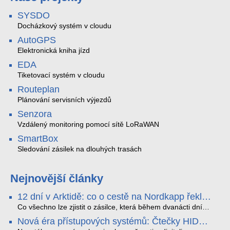
SYSDO
Docházkový systém v cloudu
AutoGPS
Elektronická kniha jízd
EDA
Tiketovací systém v cloudu
Routeplan
Plánování servisních výjezdů
Senzora
Vzdálený monitoring pomocí sítě LoRaWAN
SmartBox
Sledování zásilek na dlouhých trasách
Nejnovější články
12 dní v Arktidě: co o cestě na Nordkapp řekla
data ze SMARTBOX 2 MAX
Co všechno lze zjistit o zásilce, která během dvanácti dní
projede Arktidou? SMARTBOX 2 MAX jsme vzali na trasu z
Nová éra přístupových systémů: Čtečky HID
Tromsø přes Lofoty, Kirunu a finské Laponsko až na