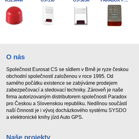
AS2364W
OS-350
OS-365A
PARADOX PS128
JA-111I
O nás
Společnost Eurosat CS se sídlem v Brně je ryze českou
obchodní společností založenou v roce 1995. Od
samého počátku existence se zabýváme prodejem
zabezpečovací a sledovací techniky. Zároveň je naše
firma autorizovaným distributorem společnosti Paradox
pro Českou a Slovenskou republiku. Nedílnou součástí
naší činnosti je i vývoj docházkového systému SYSDO
a elektronické knihy jízd Auto GPS.
Naše projekty