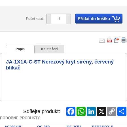
Přidat do košíku
Počet kusů:
Popis
Ke stažení
JA-1X1A-C-ST Nerezový kryt sirény, červený
blikač
Facebook
WhatsApp
LinkedIn
X
Copy
Sdílejte produkt:
Link
PODOBNÉ PRODUKTY