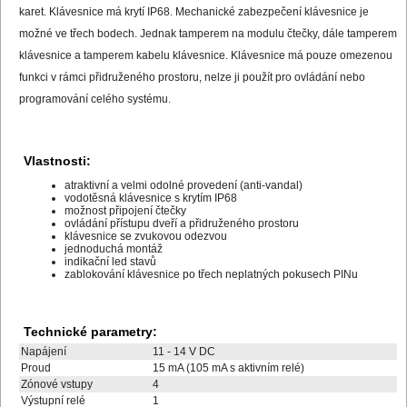
karet. Klávesnice má krytí IP68. Mechanické zabezpečení klávesnice je
možné ve třech bodech. Jednak tamperem na modulu čtečky, dále tamperem
klávesnice a tamperem kabelu klávesnice. Klávesnice má pouze omezenou
funkci v rámci přidruženého prostoru, nelze ji použít pro ovládání nebo
programování celého systému.
Vlastnosti:
atraktivní a velmi odolné provedení (anti-vandal)
vodotěsná klávesnice s krytím IP68
možnost připojení čtečky
ovládání přístupu dveří a přidruženého prostoru
klávesnice se zvukovou odezvou
jednoduchá montáž
indikační led stavů
zablokování klávesnice po třech neplatných pokusech PINu
Technické parametry:
Napájení
11 - 14 V DC
Proud
15 mA (105 mA s aktivním relé)
Zónové vstupy
4
Výstupní relé
1