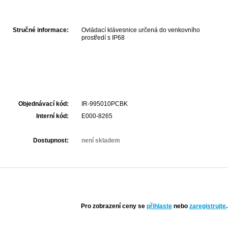
Stručné informace:
Ovládací klávesnice určená do venkovního
prostředí s IP68
Objednávací kód:
IR-995010PCBK
Interní kód:
E000-8265
Dostupnost:
není skladem
Pro zobrazení ceny se
přihlaste
nebo
zaregistrujte
.