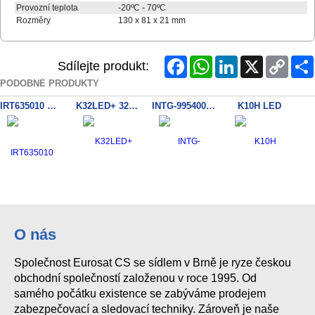
Provozní teplota
-20ºC - 70ºC
Rozměry
130 x 81 x 21 mm
Facebook
WhatsApp
LinkedIn
X
Copy
Sdílejte produkt:
Link
PODOBNÉ PRODUKTY
IRT635010 Waterproof keypad
K32LED+ 32-Zon LED klavesnice
INTG-995400 EliteX Terminal
K10H LED
K10V LED
O nás
Společnost Eurosat CS se sídlem v Brně je ryze českou
obchodní společností založenou v roce 1995. Od
samého počátku existence se zabýváme prodejem
zabezpečovací a sledovací techniky. Zároveň je naše