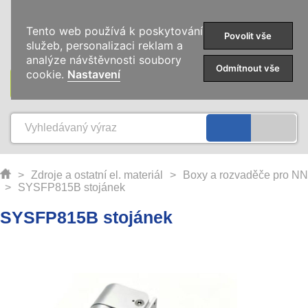
0
Tento web používá k poskytování
Povolit vše
služeb, personalizaci reklam a
analýze návštěvnosti soubory
Odmítnout vše
cookie.
Nastavení
KATEGORIE
>
Zdroje a ostatní el. materiál
>
Boxy a rozvaděče pro NN
>
SYSFP815B stojánek
SYSFP815B stojánek