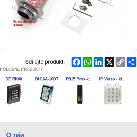
Facebook
WhatsApp
LinkedIn
X
Copy
Sdílejte produkt:
Link
PODOBNÉ PRODUKTY
SE RK40
DH16A-10DT
R915 Prox-key reader 4wir
IP Verso - klávesnice
R910 Proximity reader 4wir
RWK400
KW key
O nás