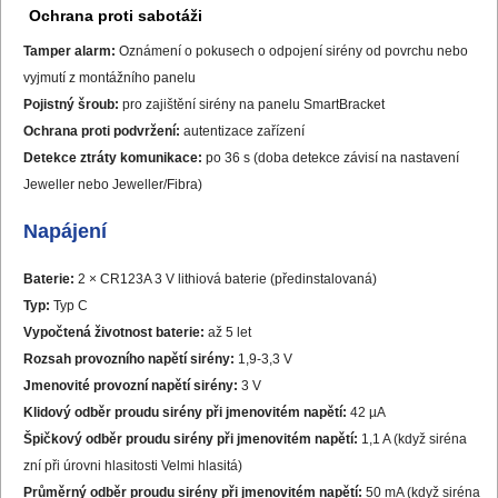
Ochrana proti sabotáži
Tamper alarm:
Oznámení o pokusech o odpojení sirény od povrchu nebo
vyjmutí z montážního panelu
Pojistný šroub:
pro zajištění sirény na panelu SmartBracket
Ochrana proti podvržení:
autentizace zařízení
Detekce ztráty komunikace:
po 36 s (doba detekce závisí na nastavení
Jeweller nebo Jeweller/Fibra)
Napájení
Baterie:
2 × CR123A 3 V lithiová baterie (předinstalovaná)
Typ:
Typ C
Vypočtená životnost baterie:
až 5 let
Rozsah provozního napětí sirény:
1,9-3,3 V
Jmenovité provozní napětí sirény:
3 V
Klidový odběr proudu sirény při jmenovitém napětí:
42 µA
Špičkový odběr proudu sirény při jmenovitém napětí:
1,1 A (když siréna
zní při úrovni hlasitosti Velmi hlasitá)
Průměrný odběr proudu sirény při jmenovitém napětí:
50 mA (když siréna