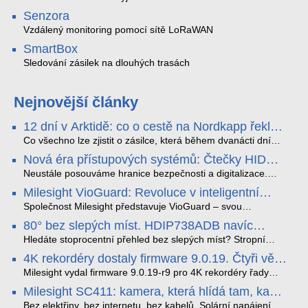
Senzora
Vzdálený monitoring pomocí sítě LoRaWAN
SmartBox
Sledování zásilek na dlouhých trasách
Nejnovější články
12 dní v Arktidě: co o cestě na Nordkapp řekla
data ze SMARTBOX 2 MAX
Co všechno lze zjistit o zásilce, která během dvanácti dní
projede Arktidou? SMARTBOX 2 MAX jsme vzali na trasu z
Nová éra přístupových systémů: Čtečky HID
Tromsø přes Lofoty, Kirunu a finské Laponsko až na
Signo
Nordkapp. Bez jediného dobití, v mrazu až −13 °C a mimo
Neustále posouváme hranice bezpečnosti a digitalizace.
stabilní mobilní signál zaznamenával polohu, teplotu, světlo,
Rádi bychom Vám proto představili naši nejnovější nabídku
Milesight VioGuard: Revoluce v inteligentní
otřesy i náklon. Výsledkem není jen čára na mapě, ale
v oblasti kontroly přístupu – moderní a vysoce univerzální
detekci dopravních přestupků
podrobný datový příběh celé cesty.
čtečky HID Signo.
Společnost Milesight představuje VioGuard – svou
nejnovější proprietární technologii pro pokročilou detekci
80° bez slepých míst. HDIP738ADB navíc
dopravních přestupků. Tento systém, poháněný
streamuje na YouTube – bez PC.
sofistikovanými algoritmy umělé inteligence (AI), je navržen
Hledáte stoprocentní přehled bez slepých míst? Stropní
tak, aby poskytoval komplexní nástroje pro vymáhání
panoramatická kamera HDIP738ADB skládá obraz ze dvou
4K rekordéry dostaly firmware 9.0.19. Čtyři věci,
dopravních předpisů, zvyšoval bezpečnost na silnicích a
4MP senzorů SONY do jednoho čistého 180° záběru bez
které musíte vědět.
optimalizoval plynulost dopravy v moderních městech.
zkreslení. K tomu přidává AI detekci osob a vozidel,
Milesight vydal firmware 9.0.19-r9 pro 4K rekordéry řady
obousměrný zvuk a unikátní možnost přímého vysílání na
H.265. Pokud tyhle systémy instalujete, jsou tu čtyři věci,
Milesight SC411: kamera, která hlídá tam, kam
YouTube – bez běžícího počítače.
které vám zjednoduší práci – a jedna z nich vám ušetří
kabel nedosáhne
spoustu zbytečných výjezdů k zákazníkům.
Bez elektřiny, bez internetu, bez kabelů. Solární napájení,