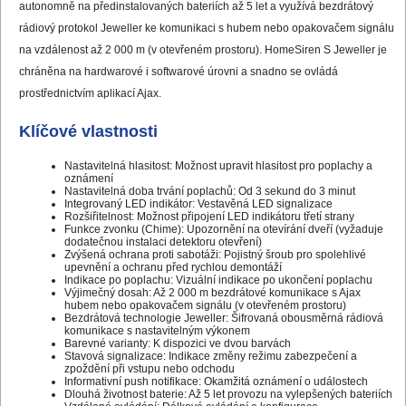
autonomně na předinstalovaných bateriích až 5 let a využívá bezdrátový
rádiový protokol Jeweller ke komunikaci s hubem nebo opakovačem signálu
na vzdálenost až 2 000 m (v otevřeném prostoru). HomeSiren S Jeweller je
chráněna na hardwarové i softwarové úrovni a snadno se ovládá
prostřednictvím aplikací Ajax.
Klíčové vlastnosti
Nastavitelná hlasitost: Možnost upravit hlasitost pro poplachy a
oznámení
Nastavitelná doba trvání poplachů: Od 3 sekund do 3 minut
Integrovaný LED indikátor: Vestavěná LED signalizace
Rozšiřitelnost: Možnost připojení LED indikátoru třetí strany
Funkce zvonku (Chime): Upozornění na otevírání dveří (vyžaduje
dodatečnou instalaci detektoru otevření)
Zvýšená ochrana proti sabotáži: Pojistný šroub pro spolehlivé
upevnění a ochranu před rychlou demontáží
Indikace po poplachu: Vizuální indikace po ukončení poplachu
Výjimečný dosah: Až 2 000 m bezdrátové komunikace s Ajax
hubem nebo opakovačem signálu (v otevřeném prostoru)
Bezdrátová technologie Jeweller: Šifrovaná obousměrná rádiová
komunikace s nastavitelným výkonem
Barevné varianty: K dispozici ve dvou barvách
Stavová signalizace: Indikace změny režimu zabezpečení a
zpoždění při vstupu nebo odchodu
Informativní push notifikace: Okamžitá oznámení o událostech
Dlouhá životnost baterie: Až 5 let provozu na vylepšených bateriích