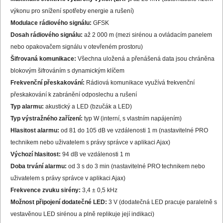
výkonu pro snížení spotřeby energie a rušení)
Modulace rádiového signálu:
GFSK
Dosah rádiového signálu:
až 2 000 m (mezi sirénou a ovládacím panelem
nebo opakovačem signálu v otevřeném prostoru)
Šifrovaná komunikace:
Všechna uložená a přenášená data jsou chráněna
blokovým šifrováním s dynamickým klíčem
Frekvenční přeskakování:
Rádiová komunikace využívá frekvenční
přeskakování k zabránění odposlechu a rušení
Typ alarmu:
akustický a LED (bzučák a LED)
Typ výstražného zařízení:
typ W (interní, s vlastním napájením)
Hlasitost alarmu:
od 81 do 105 dB ve vzdálenosti 1 m (nastavitelné PRO
technikem nebo uživatelem s právy správce v aplikaci Ajax)
Výchozí hlasitost:
94 dB ve vzdálenosti 1 m
Doba trvání alarmu:
od 3 s do 3 min (nastavitelné PRO technikem nebo
uživatelem s právy správce v aplikaci Ajax)
Frekvence zvuku sirény:
3,4 ± 0,5 kHz
Možnost připojení dodatečné LED:
3 V (dodatečná LED pracuje paralelně s
vestavěnou LED sirénou a plně replikuje její indikaci)