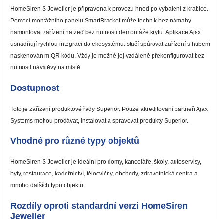
HomeSiren S Jeweller je připravena k provozu hned po vybalení z krabice.
Pomocí montážního panelu SmartBracket může technik bez námahy
namontovat zařízení na zeď bez nutnosti demontáže krytu. Aplikace Ajax
usnadňují rychlou integraci do ekosystému: stačí spárovat zařízení s hubem
naskenováním QR kódu. Vždy je možné jej vzdáleně překonfigurovat bez
nutnosti návštěvy na místě.
Dostupnost
Toto je zařízení produktové řady Superior. Pouze akreditovaní partneři Ajax
Systems mohou prodávat, instalovat a spravovat produkty Superior.
Vhodné pro různé typy objektů
HomeSiren S Jeweller je ideální pro domy, kanceláře, školy, autoservisy,
byty, restaurace, kadeřnictví, tělocvičny, obchody, zdravotnická centra a
mnoho dalších typů objektů.
Rozdíly oproti standardní verzi HomeSiren
Jeweller