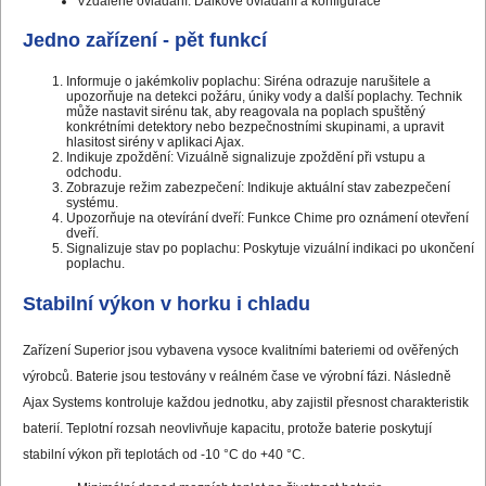
Vzdálené ovládání: Dálkové ovládání a konfigurace
Jedno zařízení - pět funkcí
Informuje o jakémkoliv poplachu: Siréna odrazuje narušitele a
upozorňuje na detekci požáru, úniky vody a další poplachy. Technik
může nastavit sirénu tak, aby reagovala na poplach spuštěný
konkrétními detektory nebo bezpečnostními skupinami, a upravit
hlasitost sirény v aplikaci Ajax.
Indikuje zpoždění: Vizuálně signalizuje zpoždění při vstupu a
odchodu.
Zobrazuje režim zabezpečení: Indikuje aktuální stav zabezpečení
systému.
Upozorňuje na otevírání dveří: Funkce Chime pro oznámení otevření
dveří.
Signalizuje stav po poplachu: Poskytuje vizuální indikaci po ukončení
poplachu.
Stabilní výkon v horku i chladu
Zařízení Superior jsou vybavena vysoce kvalitními bateriemi od ověřených
výrobců. Baterie jsou testovány v reálném čase ve výrobní fázi. Následně
Ajax Systems kontroluje každou jednotku, aby zajistil přesnost charakteristik
baterií. Teplotní rozsah neovlivňuje kapacitu, protože baterie poskytují
stabilní výkon při teplotách od -10 °C do +40 °C.