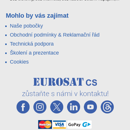
4G LTE a trojitá detekce PIR × AOV × AI hlídají staveniště,
pole i odlehlé objekty – a alarm s důkazem pošlou rovnou na
váš telefon. Podívejte se na video.
Mohlo by vás zajímat
Naše pobočky
Obchodní podmínky & Reklamační řád
Technická podpora
Školení a prezentace
Cookies