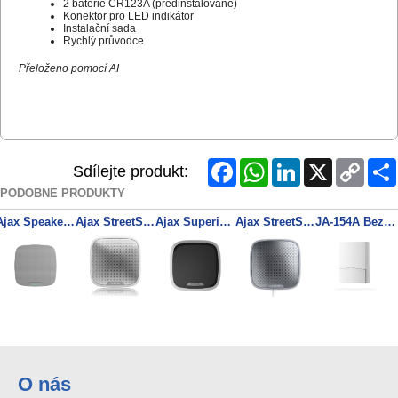
2 baterie CR123A (předinstalované)
Konektor pro LED indikátor
Instalační sada
Rychlý průvodce
Přeloženo pomocí AI
Facebook
WhatsApp
LinkedIn
X
Copy
Sdílejte produkt:
Link
PODOBNÉ PRODUKTY
Ajax SpeakerPhone (8EU) ASP white (Voice module)
Ajax StreetSiren ASP white (38178)
Ajax Superior StreetSiren Plus Jeweller (8PD) black
Ajax StreetSiren Fibra ASP white (44412)
JA-154A Bezdrátová bateriová vnitřní siréna
O nás