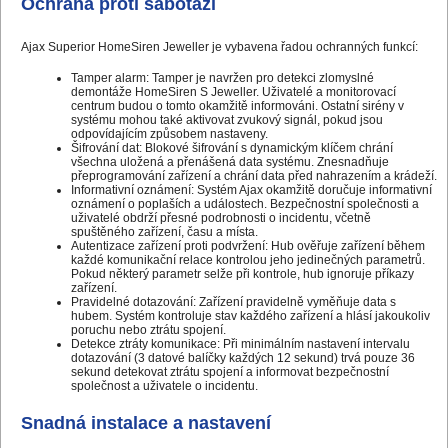
Ochrana proti sabotáži
Ajax Superior HomeSiren Jeweller je vybavena řadou ochranných funkcí:
Tamper alarm: Tamper je navržen pro detekci zlomyslné
demontáže HomeSiren S Jeweller. Uživatelé a monitorovací
centrum budou o tomto okamžitě informováni. Ostatní sirény v
systému mohou také aktivovat zvukový signál, pokud jsou
odpovídajícím způsobem nastaveny.
Šifrování dat: Blokové šifrování s dynamickým klíčem chrání
všechna uložená a přenášená data systému. Znesnadňuje
přeprogramování zařízení a chrání data před nahrazením a krádeží.
Informativní oznámení: Systém Ajax okamžitě doručuje informativní
oznámení o poplaších a událostech. Bezpečnostní společnosti a
uživatelé obdrží přesné podrobnosti o incidentu, včetně
spuštěného zařízení, času a místa.
Autentizace zařízení proti podvržení: Hub ověřuje zařízení během
každé komunikační relace kontrolou jeho jedinečných parametrů.
Pokud některý parametr selže při kontrole, hub ignoruje příkazy
zařízení.
Pravidelné dotazování: Zařízení pravidelně vyměňuje data s
hubem. Systém kontroluje stav každého zařízení a hlásí jakoukoliv
poruchu nebo ztrátu spojení.
Detekce ztráty komunikace: Při minimálním nastavení intervalu
dotazování (3 datové balíčky každých 12 sekund) trvá pouze 36
sekund detekovat ztrátu spojení a informovat bezpečnostní
společnost a uživatele o incidentu.
Snadná instalace a nastavení