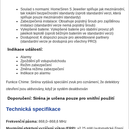
Soulad s normami: HomeSiren S Jeweller splňuje jak mezinárodní,
tak lokální bezpečnostní standardy (oproti standardní verzi, která
splňuje pouze mezinárodní standardy)
Zabezpečená instalace: Obsahuje pojistný šroub pro zajištěnou
instalaci (standardní verze nemá pojistný šroub)
Vylepšené baterie: Vylepšené baterie pro stabilní provoz při
jakékoli teplotě (oproti běžným bateriím ve standardní verzi)
Dostupnost: K dispozici pouze pro akreditované partnery
(standardní verze je dostupná pro všechny PRO)
Indikace událostí:
Alarmy
Zpoždění při vstupu/odchodu
Režim zabezpečení
Změna režimu zabezpečení
Indikace po alarmu
Funkce Chime: Siréna vydává speciální zvuk pro oznámení, že detektory
otevření jsou aktivovány, když je systém deaktivován
Doporučení: Siréna je určena pouze pro vnitřní použití
Technická specifikace
Frekvenční pásma:
868,0–868,6 MHz
Maximální efektivní vyzářený výkon (ERP):
až 25 mW (automatické řízení