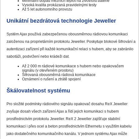
Minimální dopad mezních teplot na životnost baterie
Vysoká kvalita prokázaná pravidelnými testy
Až 5 let autonomního provozu
Unikátní bezdrátová technologie Jeweller
Systém Ajax používá zabezpečenou obousměrnou rádiovou komunikaci
založenou na proprietárním protokolu Jeweller. Poskytuje blokové šifrování a
autentizaci zařízení při každé komunikační relaci s hubem, aby se zabránilo
sabotáži, podvržení nebo krádeži dat.
Až 2 000 m rádiové komunikace s hubem nebo opakovačem
signálu (v otevřeném prostoru)
Šifrovaná obousměrná rádiová komunikace
Oznámení o rušení a ztrátě spojení
Škálovatelnost systému
Pro složité podmínky rádiového signálu opakovač dosahu ReX Jeweller
zvyšuje dosah všech zařízení Ajax a řídí jejich komunikaci s hubem
prostřednictvím protokolu Jeweller. ReX 2 Jeweller zajišťuje stabilní
komunikaci i přes ocel a beton prostřednictvím Ethernetu s využitím kabelu
jako dodatečného komunikačního kanálu. V jednom systému Ajax může