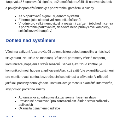
fungovat až 5 opakovačů signálu, což umožňuje rozšířit síť na dvojnásobek
a pokrýt vícepodlažní budovy s podzemními garážemi a sklepy.
Až 5 opakovačů signálu v jednom systému
Ethernet jako alternativní komunikační kanál
Vhodné pro velké nemovitosti a rozsáhlá zařízení (obchodní centra
s podzemním parkováním, skladové nebo průmyslové komplexy,
sekční kovové hangáry)
Dohled nad systémem
Všechna zařízení Ajax provádějí automatickou autodiagnostiku a hlásí své
stavy hubu. Neustále se monitorují základní parametry včetně tamperu,
komunikace, napájení a stavů senzorů. Server Ajax Cloud kontroluje
komunikaci mezi hubem a aplikacemi Ajax, což zajišťuje okamžitá oznámení
pro monitorovací centra, bezpečnostní společnosti a uživatele. V případě
jakékoli poruchy nebo výpadku komunikace je technik okamžitě informován,
aby poskytl potřebné služby.
Automatická autodiagnostika zařízení s hlášením stavu
Pravidelné dotazování pro zobrazení aktuálního stavu zařízení v
aplikacích
Okamžitá oznámení o údržbě