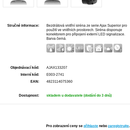
Stručné informace:
Bezdrátová vnitřní siréna ze serie Ajax Superior pro
použití ve vnitřních prostorech. Siréna disponuje
konektorem pro připojení externí LED signalizace.
Barva černá.
Objednávací kód:
AJAX133207
Interní kód:
E003-2741
EAN:
4823114075360
Dostupnost:
skladem u dodavatele (dodání do 3 dnů)
Pro zobrazení ceny se
přihlaste
nebo
zaregistrujte
.