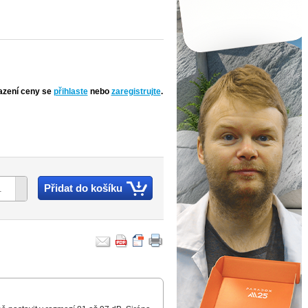
azení ceny se
přihlaste
nebo
zaregistrujte
.
Přidat do košíku