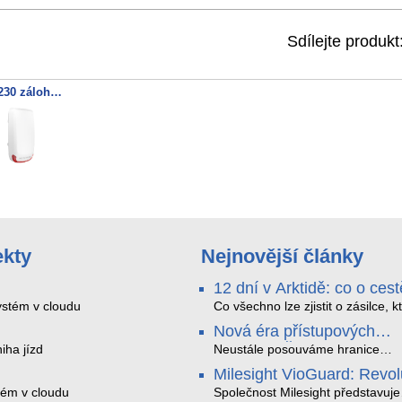
Sdílejte produkt
SR230 zálohovaná siréna 868MHz
ekty
Nejnovější články
12 dní v Arktidě: co o cest
na Nordkapp řekla data z
stém v cloudu
Co všechno lze zjistit o zásilce, k
během dvanácti dní projede Arkt
SMARTBOX 2 MAX
Nová éra přístupových
SMARTBOX 2 MAX jsme vzali na
systémů: Čtečky HID Sig
iha jízd
trasu z Tromsø přes Lofoty, Kiru
Neustále posouváme hranice
finské Laponsko až na Nordkapp
bezpečnosti a digitalizace. Rádi
Milesight VioGuard: Revo
jediného dobití, v mrazu až −13 
bychom Vám proto představili na
v inteligentní detekci
tém v cloudu
mimo stabilní mobilní signál
nejnovější nabídku v oblasti kont
Společnost Milesight představuje