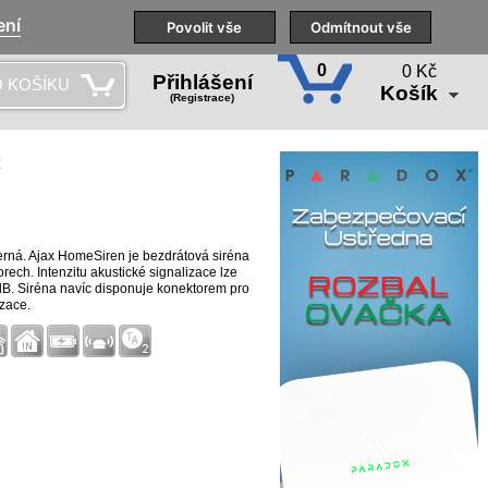
ení
Naše pobočky
Technická podpora
Povolit vše
Školení
Odmítnout vše
CS
0
0 Kč
Přihlášení
 KOŠÍKU
Košík
(Registrace)
k
černá. Ajax HomeSiren je bezdrátová siréna
orech. Intenzitu akustické signalizace lze
 dB. Siréna navíc disponuje konektorem pro
izace.