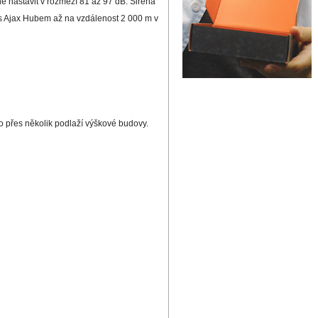
ně nastavit v rozmezí 81 až 97 dB. Siréna
 s Ajax Hubem až na vzdálenost 2 000 m v
 přes několik podlaží výškové budovy.