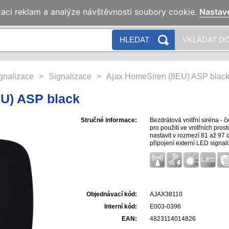
zaci reklam a analýze návštěvnosti soubory cookie.
Nastav
HLEDAT
VKLÁDAT DO
ignalizace
>
Signalizace
>
Ajax HomeSiren (8EU) ASP blac
U) ASP black
Stručné informace:
Bezdrátová vnitřní siréna - 
pro použití ve vnitřních prost
nastavit v rozmezí 81 až 97
připojení externí LED signal
Objednávací kód:
AJAX38110
Interní kód:
E003-0396
EAN:
4823114014826