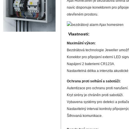
Ajax HomeSiren je bezdrátová siréna urče
navíc disponuje konektorem pro připoje
otevřeném prostoru.
Vlastnosti:
Maximální výkon:
Bezdrátová technologie Jeweller umožň
Konektor pro připojení externí LED sign
Napájení 2 bateriemi CR123A.
Nastavitelná délka a intenzita akustické
Ochrana proti selhání a sabotáži:
Autentizace pro ochranu proti narušení.
Kryt sirény je chráněn proti sabotáži.
Vybavena systémy pro detekci a potlače
Nastavitelný interval kontroly připoje
Šifrovaná komunikace.