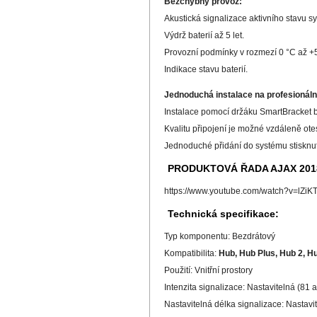
Bezchybný provoz:
Akustická signalizace aktivního stavu s
Výdrž baterií až 5 let.
Provozní podmínky v rozmezí 0 °C až +50
Indikace stavu baterií.
Jednoduchá instalace na profesionální
Instalace pomocí držáku SmartBracket b
Kvalitu připojení je možné vzdáleně otes
Jednoduché přidání do systému stisknut
PRODUKTOVÁ ŘADA AJAX 201
https://www.youtube.com/watch?v=lZiKT
Technická specifikace:
Typ komponentu: Bezdrátový
Kompatibilita:
Hub, Hub Plus, Hub 2, H
Použití: Vnitřní prostory
Intenzita signalizace: Nastavitelná (81 
Nastavitelná délka signalizace: Nastavi