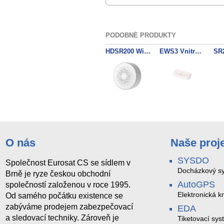
PODOBNÉ PRODUKTY
HDSR200 WiFi TUYA siréna s blikačem
EWS3 Vnitrni bezdratova sirena
O nás
Naše proj
SYSDO
Společnost Eurosat CS se sídlem v
Docházkový sy
Brně je ryze českou obchodní
AutoGPS
společností založenou v roce 1995.
Elektronická kn
Od samého počátku existence se
zabýváme prodejem zabezpečovací
EDA
a sledovací techniky. Zároveň je
Tiketovací sys