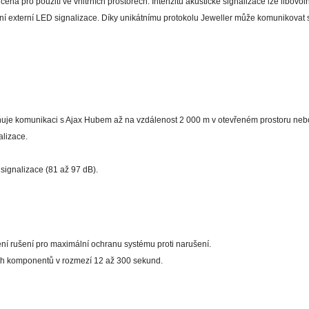
ná pro použití ve vnitřních prostorech. Intenzitu akustické signalizace lze libovol
ní externí LED signalizace. Díky unikátnímu protokolu Jeweller může komunikovat
uje komunikaci s Ajax Hubem až na vzdálenost 2 000 m v otevřeném prostoru nebo
alizace.
 signalizace (81 až 97 dB).
ní rušení pro maximální ochranu systému proti narušení.
ných komponentů v rozmezí 12 až 300 sekund.