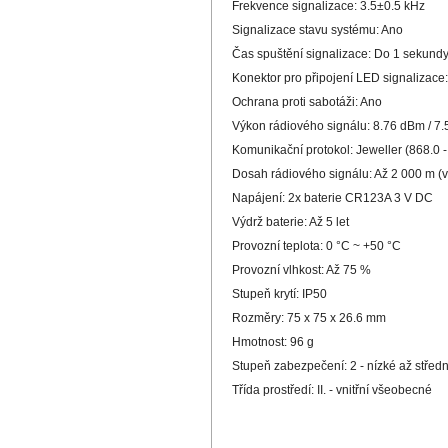
Frekvence signalizace: 3.5±0.5 kHz
Signalizace stavu systému: Ano
Čas spuštění signalizace: Do 1 sekund
Konektor pro připojení LED signalizace
Ochrana proti sabotáži: Ano
Výkon rádiového signálu: 8.76 dBm / 
Komunikační protokol: Jeweller (868.0 
Dosah rádiového signálu: Až 2 000 m (v
Napájení: 2x baterie CR123A 3 V DC
Výdrž baterie: Až 5 let
Provozní teplota: 0 °C ~ +50 °C
Provozní vlhkost: Až 75 %
Stupeň krytí: IP50
Rozměry: 75 x 75 x 26.6 mm
Hmotnost: 96 g
Stupeň zabezpečení: 2 - nízké až střední
Třída prostředí: II. - vnitřní všeobecné