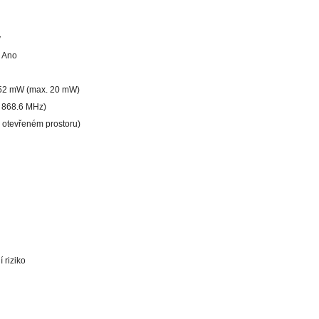
y
: Ano
7.52 mW (max. 20 mW)
- 868.6 MHz)
 otevřeném prostoru)
 riziko