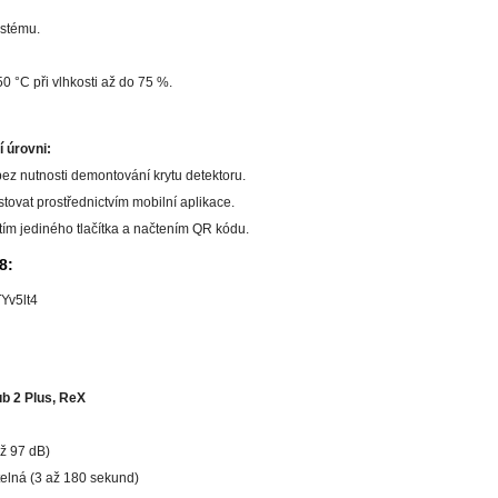
ystému.
 °C při vlhkosti až do 75 %.
 úrovni:
ez nutnosti demontování krytu detektoru.
tovat prostřednictvím mobilní aplikace.
ím jediného tlačítka a načtením QR kódu.
8:
Yv5lt4
ub 2 Plus, ReX
až 97 dB)
telná (3 až 180 sekund)