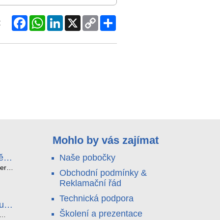
Facebook
WhatsApp
LinkedIn
X
Copy
Share
:
Link
Mohlo by vás zajímat
ě
Naše pobočky
e
terá
Obchodní podmínky &
idou?
Reklamační řád
no
nu a
Technická podpora
. Bez
luce
°C a
ši
Školení a prezentace
roly