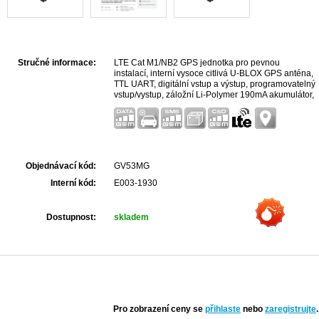
Stručné informace:
LTE Cat M1/NB2 GPS jednotka pro pevnou
instalací, interní vysoce citlivá U-BLOX GPS anténa,
TTL UART, digitální vstup a výstup, programovatelný
vstup/vystup, záložní Li-Polymer 190mA akumulátor,
napájení 8 až 32VDC.
Objednávací kód:
GV53MG
Interní kód:
E003-1930
Dostupnost:
skladem
Pro zobrazení ceny se
přihlaste
nebo
zaregistrujte
.