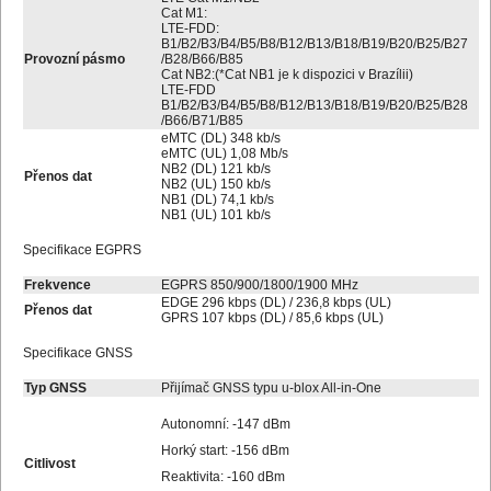
Cat M1:
LTE-FDD:
B1/B2/B3/B4/B5/B8/B12/B13/B18/B19/B20/B25/B27
Provozní pásmo
/B28/B66/B85
Cat NB2:(*Cat NB1 je k dispozici v Brazílii)
LTE-FDD
B1/B2/B3/B4/B5/B8/B12/B13/B18/B19/B20/B25/B28
/B66/B71/B85
eMTC (DL) 348 kb/s
eMTC (UL) 1,08 Mb/s
NB2 (DL) 121 kb/s
Přenos dat
NB2 (UL) 150 kb/s
NB1 (DL) 74,1 kb/s
NB1 (UL) 101 kb/s
Specifikace EGPRS
Frekvence
EGPRS 850/900/1800/1900 MHz
EDGE 296 kbps (DL) / 236,8 kbps (UL)
Přenos dat
GPRS 107 kbps (DL) / 85,6 kbps (UL)
Specifikace GNSS
Typ GNSS
Přijímač GNSS typu u-blox All-in-One
Autonomní: -147 dBm
Horký start: -156 dBm
Citlivost
Reaktivita: -160 dBm