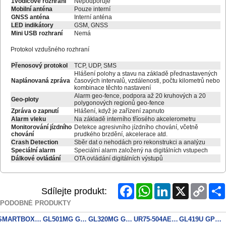
1vodičové rozhraní
Nepodporuje
Mobilní anténa
Pouze interní
GNSS anténa
Interní anténa
LED indikátory
GSM, GNSS
Mini USB rozhraní
Nemá
Protokol vzdušného rozhraní
Přenosový protokol
TCP, UDP, SMS
Hlášení polohy a stavu na základě přednastavených
Naplánovaná zpráva
časových intervalů, vzdálenosti, počtu kilometrů nebo
kombinace těchto nastavení
Alarm geo-fence, podpora až 20 kruhových a 20
Geo-ploty
polygonových regionů geo-fence
Zpráva o zapnutí
Hlášení, když je zařízení zapnuto
Alarm vleku
Na základě interního tříosého akcelerometru
Monitorování jízdního
Detekce agresivního jízdního chování, včetně
chování
prudkého brzdění, akcelerace atd.
Crash Detection
Sběr dat o nehodách pro rekonstrukci a analýzu
Speciální alarm
Speciální alarm založený na digitálních vstupech
Dálkové ovládání
OTA ovládání digitálních výstupů
Facebook
WhatsApp
LinkedIn
X
Copy
Sdílejte produkt:
Link
PODOBNÉ PRODUKTY
SMARTBOX 2 LITE
GL501MG GPS Tracker
GL320MG GPS tracker LTE
UR75-504AE-W2
GL419U GPS LTE tracker