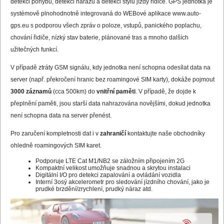
detekci pohybu, detekci nárazu a detekci stylu jízdy řidiče. GPS jednotka je
systémově plnohodnotně integrovaná do WEBové aplikace
www.auto-
gps.eu
s podporou všech zpráv o poloze, vstupů, panického poplachu,
chování řidiče, nízký stav baterie, plánované tras a mnoho dalších
užitečných funkcí.
V případě ztráty GSM signálu, kdy jednotka není schopna odesílat data na
server (např. překročení hranic bez roamingové SIM karty), dokáže pojmout
3000 záznamů
(cca 500km) do
vnitřní paměti
. V případě, že dojde k
přeplnění paměti, jsou starší data nahrazována novějšími, dokud jednotka
není schopna data na server přenést.
Pro zaručení kompletnosti dat i v
zahraničí
kontaktujte naše obchodníky
ohledně
roamingových SIM karet
.
Podporuje LTE Cat M1/NB2 se záložním připojením 2G
Kompaktní velikost umožňuje snadnou a skrytou instalaci
Digitální I/O pro detekci zapalování a ovládání vozidla
Interní 3osý akcelerometr pro sledování jízdního chování, jako je
prudké brzdění/zrychlení, prudký náraz atd.