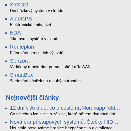
SYSDO
Docházkový systém v cloudu
AutoGPS
Elektronická kniha jízd
EDA
Tiketovací systém v cloudu
Routeplan
Plánování servisních výjezdů
Senzora
Vzdálený monitoring pomocí sítě LoRaWAN
SmartBox
Sledování zásilek na dlouhých trasách
Nejnovější články
12 dní v Arktidě: co o cestě na Nordkapp řekla
data ze SMARTBOX 2 MAX
Co všechno lze zjistit o zásilce, která během dvanácti dní
projede Arktidou? SMARTBOX 2 MAX jsme vzali na trasu z
Nová éra přístupových systémů: Čtečky HID
Tromsø přes Lofoty, Kirunu a finské Laponsko až na
Signo
Nordkapp. Bez jediného dobití, v mrazu až −13 °C a mimo
Neustále posouváme hranice bezpečnosti a digitalizace.