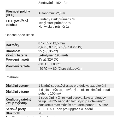
Sledování: -162 dBm
Přesnost polohy
Autonomní: <2,5 m
(CEP)
Studený start: průměr 27s
TTFF (otevřená
Teplý start: průměr 27s
obloha)
Horký start: průměr 1s
Obecné Specifikace
87 × 55 × 12,5 mm
Rozměry
3,43” (D) × 2,17” (Š) × 0,49” (V)
Hmotnost
95 g (3,35 oz)
Záložní baterie
Li-Polymer, 190 mAh
Provozní napětí
8V až 32V DC
-30 ℃ ~ + 80 ℃
Provozní teplota
-40 ℃ ~ + 80 ℃ pro skladování
Rozhraní
Digitální vstupy
1 kladný spouštěcí vstup pro detekci zapalování
1 digitální výstup, otevřený odtok, maximální proud
Digitální výstup
pohonu 150 mA
1 speciální I / O lze konfigurovat jako analogový
Konfigurovatelný
vstup 0V-32V nebo digitální výstup s otevřeným
vstup / výstup
odtokem s maximálním proudem pohonu 150 mA
Sériové porty
1 TTL UART port pro upgrade a ladění
Bluetooth
NE