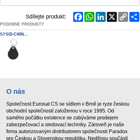
Facebook
WhatsApp
LinkedIn
X
Copy
Sdílejte produkt:
Link
PODOBNÉ PRODUKTY
SYSID-C40NFC bezkontaktní čip NFC 13.56MHz černa
O nás
Společnost Eurosat CS se sídlem v Brně je ryze českou
obchodní společností založenou v roce 1995. Od
samého počátku existence se zabýváme prodejem
zabezpečovací a sledovací techniky. Zároveň je naše
firma autorizovaným distributorem společnosti Paradox
pro Českou a Slovenskou republiku. Nedílnou součástí