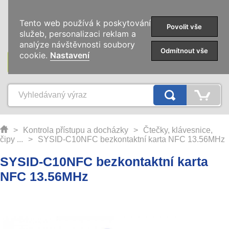
0
Tento web používá k poskytování
Povolit vše
služeb, personalizaci reklam a
analýze návštěvnosti soubory
Odmítnout vše
cookie.
Nastavení
KATEGORIE
>
Kontrola přístupu a docházky
>
Čtečky, klávesnice,
čipy ...
>
SYSID-C10NFC bezkontaktní karta NFC 13.56MHz
SYSID-C10NFC bezkontaktní karta
NFC 13.56MHz