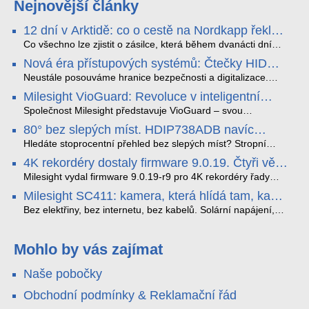
Nejnovější články
12 dní v Arktidě: co o cestě na Nordkapp řekla
data ze SMARTBOX 2 MAX
Co všechno lze zjistit o zásilce, která během dvanácti dní
projede Arktidou? SMARTBOX 2 MAX jsme vzali na trasu z
Nová éra přístupových systémů: Čtečky HID
Tromsø přes Lofoty, Kirunu a finské Laponsko až na
Signo
Nordkapp. Bez jediného dobití, v mrazu až −13 °C a mimo
Neustále posouváme hranice bezpečnosti a digitalizace.
stabilní mobilní signál zaznamenával polohu, teplotu, světlo,
Rádi bychom Vám proto představili naši nejnovější nabídku
Milesight VioGuard: Revoluce v inteligentní
otřesy i náklon. Výsledkem není jen čára na mapě, ale
v oblasti kontroly přístupu – moderní a vysoce univerzální
detekci dopravních přestupků
podrobný datový příběh celé cesty.
čtečky HID Signo.
Společnost Milesight představuje VioGuard – svou
nejnovější proprietární technologii pro pokročilou detekci
80° bez slepých míst. HDIP738ADB navíc
dopravních přestupků. Tento systém, poháněný
streamuje na YouTube – bez PC.
sofistikovanými algoritmy umělé inteligence (AI), je navržen
Hledáte stoprocentní přehled bez slepých míst? Stropní
tak, aby poskytoval komplexní nástroje pro vymáhání
panoramatická kamera HDIP738ADB skládá obraz ze dvou
4K rekordéry dostaly firmware 9.0.19. Čtyři věci,
dopravních předpisů, zvyšoval bezpečnost na silnicích a
4MP senzorů SONY do jednoho čistého 180° záběru bez
které musíte vědět.
optimalizoval plynulost dopravy v moderních městech.
zkreslení. K tomu přidává AI detekci osob a vozidel,
Milesight vydal firmware 9.0.19-r9 pro 4K rekordéry řady
obousměrný zvuk a unikátní možnost přímého vysílání na
H.265. Pokud tyhle systémy instalujete, jsou tu čtyři věci,
Milesight SC411: kamera, která hlídá tam, kam
YouTube – bez běžícího počítače.
které vám zjednoduší práci – a jedna z nich vám ušetří
kabel nedosáhne
spoustu zbytečných výjezdů k zákazníkům.
Bez elektřiny, bez internetu, bez kabelů. Solární napájení,
4G LTE a trojitá detekce PIR × AOV × AI hlídají staveniště,
pole i odlehlé objekty – a alarm s důkazem pošlou rovnou na
váš telefon. Podívejte se na video.
Mohlo by vás zajímat
Naše pobočky
Obchodní podmínky & Reklamační řád