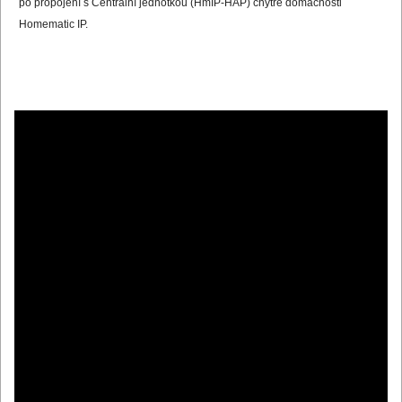
po propojení s Centrální jednotkou (HmIP-HAP) chytré domácnosti
Homematic IP.