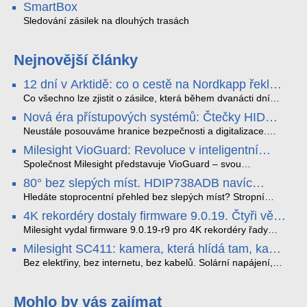
SmartBox
Sledování zásilek na dlouhých trasách
Nejnovější články
12 dní v Arktidě: co o cestě na Nordkapp řekla
data ze SMARTBOX 2 MAX
Co všechno lze zjistit o zásilce, která během dvanácti dní
projede Arktidou? SMARTBOX 2 MAX jsme vzali na trasu z
Nová éra přístupových systémů: Čtečky HID
Tromsø přes Lofoty, Kirunu a finské Laponsko až na
Signo
Nordkapp. Bez jediného dobití, v mrazu až −13 °C a mimo
Neustále posouváme hranice bezpečnosti a digitalizace.
stabilní mobilní signál zaznamenával polohu, teplotu, světlo,
Rádi bychom Vám proto představili naši nejnovější nabídku
Milesight VioGuard: Revoluce v inteligentní
otřesy i náklon. Výsledkem není jen čára na mapě, ale
v oblasti kontroly přístupu – moderní a vysoce univerzální
detekci dopravních přestupků
podrobný datový příběh celé cesty.
čtečky HID Signo.
Společnost Milesight představuje VioGuard – svou
nejnovější proprietární technologii pro pokročilou detekci
80° bez slepých míst. HDIP738ADB navíc
dopravních přestupků. Tento systém, poháněný
streamuje na YouTube – bez PC.
sofistikovanými algoritmy umělé inteligence (AI), je navržen
Hledáte stoprocentní přehled bez slepých míst? Stropní
tak, aby poskytoval komplexní nástroje pro vymáhání
panoramatická kamera HDIP738ADB skládá obraz ze dvou
4K rekordéry dostaly firmware 9.0.19. Čtyři věci,
dopravních předpisů, zvyšoval bezpečnost na silnicích a
4MP senzorů SONY do jednoho čistého 180° záběru bez
které musíte vědět.
optimalizoval plynulost dopravy v moderních městech.
zkreslení. K tomu přidává AI detekci osob a vozidel,
Milesight vydal firmware 9.0.19-r9 pro 4K rekordéry řady
obousměrný zvuk a unikátní možnost přímého vysílání na
H.265. Pokud tyhle systémy instalujete, jsou tu čtyři věci,
Milesight SC411: kamera, která hlídá tam, kam
YouTube – bez běžícího počítače.
které vám zjednoduší práci – a jedna z nich vám ušetří
kabel nedosáhne
spoustu zbytečných výjezdů k zákazníkům.
Bez elektřiny, bez internetu, bez kabelů. Solární napájení,
4G LTE a trojitá detekce PIR × AOV × AI hlídají staveniště,
pole i odlehlé objekty – a alarm s důkazem pošlou rovnou na
váš telefon. Podívejte se na video.
Mohlo by vás zajímat