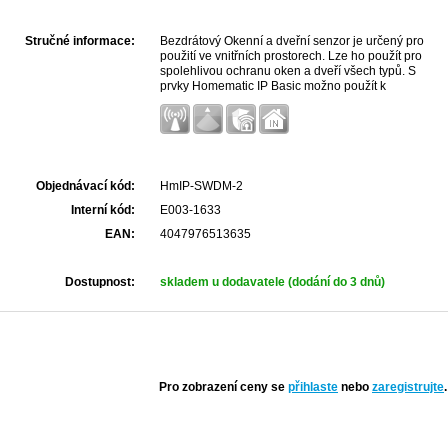
Stručné informace:
Bezdrátový Okenní a dveřní senzor je určený pro
použití ve vnitřních prostorech. Lze ho použít pro
spolehlivou ochranu oken a dveří všech typů. S
prvky Homematic IP Basic možno použít k
autonomnímu režimu vytápění. Napájení 2x AAA
baterie.
Objednávací kód:
HmIP-SWDM-2
Interní kód:
E003-1633
EAN:
4047976513635
Dostupnost:
skladem u dodavatele (dodání do 3 dnů)
Pro zobrazení ceny se
přihlaste
nebo
zaregistrujte
.