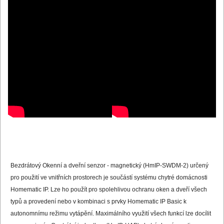
Bezdrátový Okenní a dveřní senzor - magnetický (HmIP-SWDM-2) určený
pro použití ve vnitřních prostorech je součástí systému chytré domácnosti
Homematic IP. Lze ho použít pro spolehlivou ochranu oken a dveří všech
typů a provedení nebo v kombinaci s prvky Homematic IP Basic k
autonomnímu režimu vytápění. Maximálního využití všech funkcí lze docílit