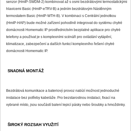
senzor (HmIP-SWDM-2) kombinovat až s osmi bezdrátovými termostatickými
hlavicemi Basic (HmIP-eTRV-B) a jedním bezdrátovým Nástěnným
termostatem Basic (HmIP-WTH-B). V kombinaci s Centrální jednotkou
(HmIP-HAP) bude možné zařízení pohodlně integrovat do systému chytré
domácnosti Homematic IP prostřednictvím bezplatné aplikace pro chytré
telefony a používat je s komplexními scénáři pro ovládání vytápění,
klimatizace, zabezpečení a dalších funkcí komplexního řešení chytré
domácnosti Homematic IP.
SNADNÁ MONTÁŽ
Bezdrátová komunikace a bateriový provoz nabízí možnost jednoduché
instalace bez potřeby kabeláže. Pro bezstarostnou instalaci, fixací na
vybrané místo, jsou součástí balení lepicí pásky nebo šroubky a hmoždinky.
ŠIROKÝ ROZSAH VYUŽITÍ