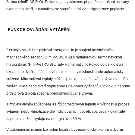
Siréna (HmIP-ASIR-O). Pokud dojde v takovém případě k narušení ochrany
oken nebo dveří, automaticky se spustí hlasitý zvuk signalizace poplachu.
FUNKCE OVLÁDÁNÍ VYTÁPĚNÍ
Čerstvý vzduch bez plýtvání energiemi, to je spojení bezdrátového
magnetického senzoru (HmIP-SWDM-2) s radiátorovou Termostatickou
hlavicí Basic (HmIP-eTRV-B) z řady Homematic IP. Pokud dojde k otevření
okna nebo dveří za účelem větrání, teplota v místnosti bude automaticky
snížena. Míra snížení teploty může být dokonce definována uživatelem. Po
zavření okna nebo dveří dojde znovu k aktivaci vytápění, a to dokud nebude
prostorová teplota zpět na předkonfigurované úrovni.
Tímto efektivním způsobem lze řídit prostorovou teplotu v místnosti a proces
vytápění nebo klimatizace dle individuálních potřeb, což vede k okamžité
úspoře a snížení výdajů na energie až o 30 %.
V autonomním režimu lze jeden bezdrátový magnetický okenní a dveřní