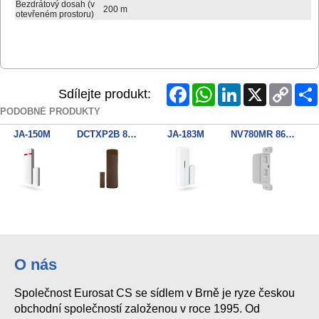
Bezdrátový dosah (v
200 m
otevřeném prostoru)
Facebook
WhatsApp
LinkedIn
X
Copy
Sdílejte produkt:
Link
PODOBNÉ PRODUKTY
JA-150M
DCTXP2B 868MHz Brown
JA-183M
NV780MR 868MHZ Dual Side outdo
DCTXP2 868MHz 2zon. kontakt
O nás
Společnost Eurosat CS se sídlem v Brně je ryze českou
obchodní společností založenou v roce 1995. Od