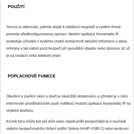
POUŽITÍ
Senzor je aktivován, jakmile dojde k oddálení magnetů a systém ihned
provede předkonfigurovanou operaci. Mobilní aplikace Homematic IP
poskytuje uživateli v systému chytré domácnosti aktuální informace o stavu
ochrany a tak nabízí pocit bezpečí při opouštění objektu nebo domova, ať už
je na cestách nebo kdekoliv jinde.
POPLACHOVÉ FUNKCE
Otevření a zavření oken a dveří je okamžitě detekováno a uživatel je o něm
informován prostřednictvím push notifikací mobilní aplikace Homematic IP na
chytrém telefonu.
Kromě toho může být váš dům nebo objekt ještě bezpečnější je-li součástí
vašeho bezpečnostního řešení vnitřní Siréna (HmIP-ASIR-2) nebo venkovní