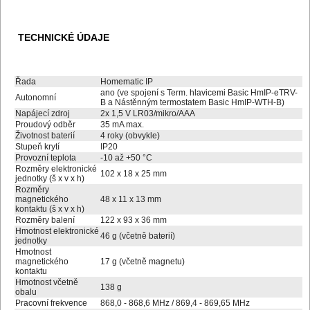
TECHNICKÉ ÚDAJE
Řada
Homematic IP
ano (ve spojení s Term. hlavicemi Basic HmIP-eTRV-
Autonomní
B a Nástěnným termostatem Basic HmIP-WTH-B)
Napájecí zdroj
2x 1,5 V LR03/mikro/AAA
Proudový odběr
35 mA max.
Životnost baterií
4 roky (obvykle)
Stupeň krytí
IP20
Provozní teplota
-10 až +50 °C
Rozměry elektronické
102 x 18 x 25 mm
jednotky (š x v x h)
Rozměry
magnetického
48 x 11 x 13 mm
kontaktu (š x v x h)
Rozměry balení
122 x 93 x 36 mm
Hmotnost elektronické
46 g (včetně baterií)
jednotky
Hmotnost
magnetického
17 g (včetně magnetu)
kontaktu
Hmotnost včetně
138 g
obalu
Pracovní frekvence
868,0 - 868,6 MHz / 869,4 - 869,65 MHz