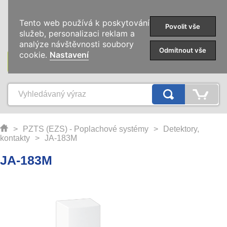
0
Tento web používá k poskytování
Povolit vše
služeb, personalizaci reklam a
analýze návštěvnosti soubory
Odmítnout vše
cookie.
Nastavení
KATEGORIE
>
PZTS (EZS) - Poplachové systémy
>
Detektory,
kontakty
>
JA-183M
JA-183M