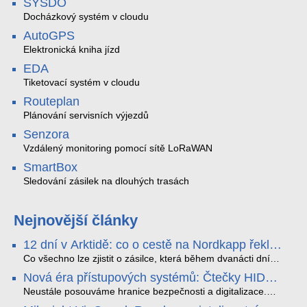
SYSDO
Docházkový systém v cloudu
AutoGPS
Elektronická kniha jízd
EDA
Tiketovací systém v cloudu
Routeplan
Plánování servisních výjezdů
Senzora
Vzdálený monitoring pomocí sítě LoRaWAN
SmartBox
Sledování zásilek na dlouhých trasách
Nejnovější články
12 dní v Arktidě: co o cestě na Nordkapp řekla
data ze SMARTBOX 2 MAX
Co všechno lze zjistit o zásilce, která během dvanácti dní
projede Arktidou? SMARTBOX 2 MAX jsme vzali na trasu z
Nová éra přístupových systémů: Čtečky HID
Tromsø přes Lofoty, Kirunu a finské Laponsko až na
Signo
Nordkapp. Bez jediného dobití, v mrazu až −13 °C a mimo
Neustále posouváme hranice bezpečnosti a digitalizace.
stabilní mobilní signál zaznamenával polohu, teplotu, světlo,
Rádi bychom Vám proto představili naši nejnovější nabídku