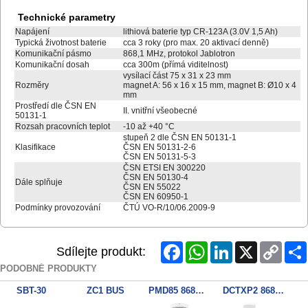
Technické parametry
Napájení
lithiová baterie typ CR-123A (3.0V 1,5 Ah)
Typická životnost baterie
cca 3 roky (pro max. 20 aktivací denně)
Komunikační pásmo
868,1 MHz, protokol Jablotron
Komunikační dosah
cca 300m (přímá viditelnost)
vysílací část 75 x 31 x 23 mm
Rozměry
magnet A: 56 x 16 x 15 mm, magnet B: Ø10 x 4
mm
Prostředí dle ČSN EN
II. vnitřní všeobecné
50131-1
Rozsah pracovních teplot
-10 až +40 °C
stupeň 2 dle ČSN EN 50131-1
Klasifikace
ČSN EN 50131-2-6
ČSN EN 50131-5-3
ČSN ETSI EN 300220
ČSN EN 50130-4
Dále splňuje
ČSN EN 55022
ČSN EN 60950-1
Podmínky provozování
ČTÚ VO-R/10/06.2009-9
Facebook
WhatsApp
LinkedIn
X
Copy
Sdílejte produkt:
Link
PODOBNÉ PRODUKTY
SBT-30
ZC1 BUS
PMD85 868MHz Venkovni PIR
DCTXP2 868MHz 2zon. kontakt