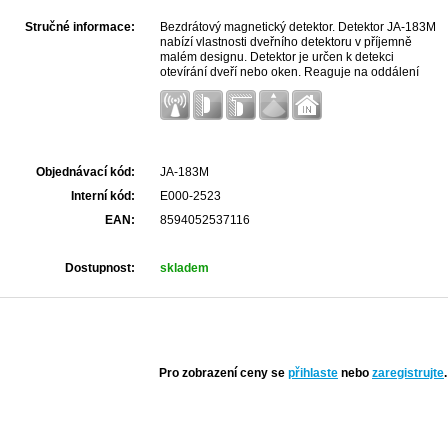
Stručné informace:
Bezdrátový magnetický detektor. Detektor JA-183M
nabízí vlastnosti dveřního detektoru v příjemně
malém designu. Detektor je určen k detekci
otevírání dveří nebo oken. Reaguje na oddálení
magnetu.
Objednávací kód:
JA-183M
Interní kód:
E000-2523
EAN:
8594052537116
Dostupnost:
skladem
Pro zobrazení ceny se
přihlaste
nebo
zaregistrujte
.