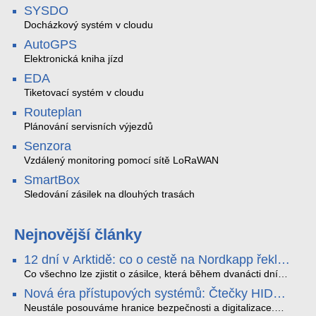
SYSDO
Docházkový systém v cloudu
AutoGPS
Elektronická kniha jízd
EDA
Tiketovací systém v cloudu
Routeplan
Plánování servisních výjezdů
Senzora
Vzdálený monitoring pomocí sítě LoRaWAN
SmartBox
Sledování zásilek na dlouhých trasách
Nejnovější články
12 dní v Arktidě: co o cestě na Nordkapp řekla
data ze SMARTBOX 2 MAX
Co všechno lze zjistit o zásilce, která během dvanácti dní
projede Arktidou? SMARTBOX 2 MAX jsme vzali na trasu z
Nová éra přístupových systémů: Čtečky HID
Tromsø přes Lofoty, Kirunu a finské Laponsko až na
Signo
Nordkapp. Bez jediného dobití, v mrazu až −13 °C a mimo
Neustále posouváme hranice bezpečnosti a digitalizace.