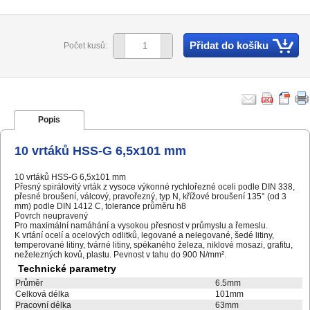
Přidat do košíku
Počet kusů:
Popis
10 vrtáků HSS-G 6,5x101 mm
10 vrtáků HSS-G 6,5x101 mm
Přesný spirálovitý vrták z vysoce výkonné rychlořezné oceli podle DIN 338,
přesné broušení, válcový, pravořezný, typ N, křížové broušení 135° (od 3
mm) podle DIN 1412 C, tolerance průměru h8
Povrch neupravený
Pro maximální namáhání a vysokou přesnost v průmyslu a řemeslu.
K vrtání ocelí a ocelových odlitků, legované a nelegované, šedé litiny,
temperované litiny, tvárné litiny, spékaného železa, niklové mosazi, grafitu,
neželezných kovů, plastu. Pevnost v tahu do 900 N/mm².
Technické parametry
Průměr
6.5mm
Celková délka
101mm
Pracovní délka
63mm