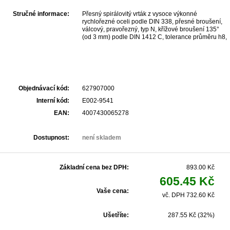
Stručné informace:
Přesný spirálovitý vrták z vysoce výkonné
rychlořezné oceli podle DIN 338, přesné broušení,
válcový, pravořezný, typ N, křížové broušení 135°
(od 3 mm) podle DIN 1412 C, tolerance průměru h8,
Povrch neupravený, Pro maximální namáhání a
vysokou přesnost v průmyslu a řemeslu., K vrtání
ocelí a ocelových odlitků, legované a nelegované,
šedé litiny, temperované litiny, tvárné litiny,
spékaného železa, niklové mosazi, grafitu,
neželezných kovů, plastu. Pevnost v tahu do 900
Objednávací kód:
627907000
N/mm².
Interní kód:
E002-9541
EAN:
4007430065278
Dostupnost:
není skladem
Základní cena bez DPH:
893.00 Kč
605.45 Kč
Vaše cena:
vč. DPH 732.60 Kč
Ušetříte:
287.55 Kč (32%)