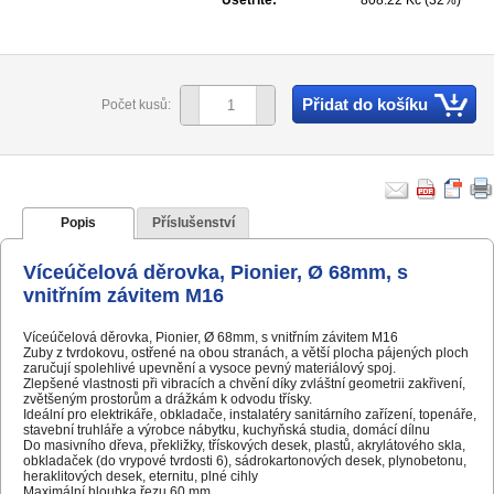
Ušetříte:
808.22 Kč (32%)
Přidat do košíku
Počet kusů:
Popis
Příslušenství
Víceúčelová děrovka, Pionier, Ø 68mm, s
vnitřním závitem M16
Víceúčelová děrovka, Pionier, Ø 68mm, s vnitřním závitem M16
Zuby z tvrdokovu, ostřené na obou stranách, a větší plocha pájených ploch
zaručují spolehlivé upevnění a vysoce pevný materiálový spoj.
Zlepšené vlastnosti při vibracích a chvění díky zvláštní geometrii zakřivení,
zvětšeným prostorům a drážkám k odvodu třísky.
Ideální pro elektrikáře, obkladače, instalatéry sanitárního zařízení, topenáře,
stavební truhláře a výrobce nábytku, kuchyňská studia, domácí dílnu
Do masivního dřeva, překližky, třískových desek, plastů, akrylátového skla,
obkladaček (do vrypové tvrdosti 6), sádrokartonových desek, plynobetonu,
heraklitových desek, eternitu, plné cihly
Maximální hloubka řezu 60 mm