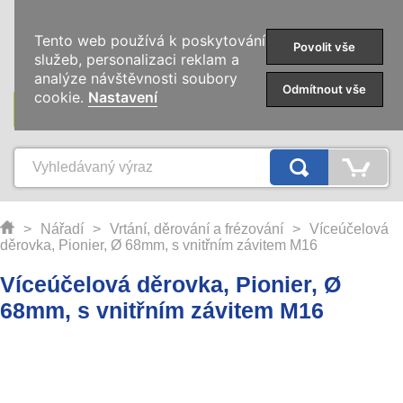
0
Tento web používá k poskytování
Povolit vše
služeb, personalizaci reklam a
analýze návštěvnosti soubory
Odmítnout vše
cookie.
Nastavení
KATEGORIE
>
Nářadí
>
Vrtání, děrování a frézování
>
Víceúčelová
děrovka, Pionier, Ø 68mm, s vnitřním závitem M16
Víceúčelová děrovka, Pionier, Ø
68mm, s vnitřním závitem M16