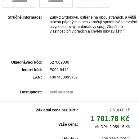
Stručné informace:
Zuby z tvrdokovu, ostřené na obou stranách, a větší
plocha pájených ploch zaručují spolehlivé upevnění
a vysoce pevný materiálový spoj., Zlepšené
vlastnosti při vibracích a chvění díky zvláštní
geometrii zakřivení, zvětšeným prostorům a
drážkám k odvodu třísky., Ideální pro elektrikáře,
obkladače, instalatéry sanitárního zařízení,
topenáře, stavební truhláře a výrobce nábytku,
kuchyňská studia, domácí dílnu, Do masivního
dřeva, překližky, třískových desek, plastů,
Objednávací kód:
627009000
akrylátového skla, obkladaček (do vrypové tvrdosti
6), sádrokartonových desek, plynobetonu,
Interní kód:
E002-9412
heraklitových desek, eternitu, plné cihly, Maximální
EAN:
4007430095787
hloubka řezu 60 mm, Pouze vrtání, vypněte příklep
nebo rázy. Používat děrovky jen s upínací stopkou a
středicím vrtákem.
Dostupnost:
není skladem
Základní cena bez DPH:
2 510.00 Kč
1 701.78 Kč
Vaše cena:
vč. DPH 2 059.15 Kč