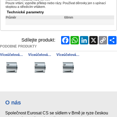
Pouze vrtání, vypněte příklep nebo rázy. Používat děrovky jen s upínací
stopkou a středicím vrtákem.
Technické parametry
Průměr
68mm
Facebook
WhatsApp
LinkedIn
X
Copy
Sdílejte produkt:
Link
PODOBNÉ PRODUKTY
Víceúčelová děrovka, Pionier, Ø 65mm, s vnitřním závitem M16
Víceúčelová děrovka, Pionier, Ø 105mm, s vnitřním závitem M16
Víceúčelová děrovka, Pionier, Ø 74mm, s vnitřním závitem M16
O nás
Společnost Eurosat CS se sídlem v Brně je ryze českou