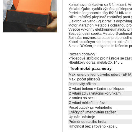
Kombinované kladivo se 3 funkcemi: Vrtá
Metabo Quick: rychlá výměna příklepovéh
Perfektní ergonomie díky těžišti blízko r
Níže umístěný přepínač chráněný proti 
Elektronika Vario (V) k práci s odpovída
Motor Marathon Metabo s ochranou prot
Vysoce výkonný elektropneumatický příkl
Bezpečnostní spojka Metabo S-automati
Spínač s možností aretace pro pohodln
Kabel s otočným kloubem pro optimální
S metaBOXem, inteligentním řešením pr
Rozsah dodávky
Příklepové sklíčidlo pro nástroje se zá
Hloubkový doraz, metaBOX 145 L
Technické parametry
Max. energie jednotlivého úderu (EPTA
Max. počet příklepů
Jmenovitý příkon
Ø vrtání betonu vrtáním s příklepem
Ø vrtání zdiva vrtacími korunkami
Ø vrtáku do oceli
Ø vrtání měkkého dřeva
Počet otáček při volnoběhu
Otáčky při jmenovitém zatížení
Upínání nástroje
Průměr upínacího hrdla
Hmotnost bez síťového kabelu