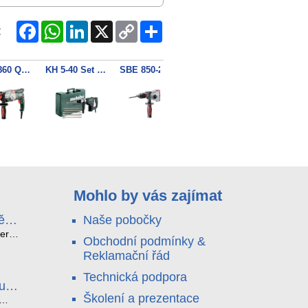
Facebook
WhatsApp
LinkedIn
X
Copy
Share
:
Link
KHE 2860 Quick kombinované kladivo
KH 5-40 Set kombinované kladivo
SBE 850-2 S příklepová vrtačka
KHE 3251 kombinované kladivo
Mohlo by vás zajímat
ě
Naše pobočky
e
terá
Obchodní podmínky &
idou?
Reklamační řád
no
nu a
Technická podpora
. Bez
luce
°C a
ši
Školení a prezentace
roly