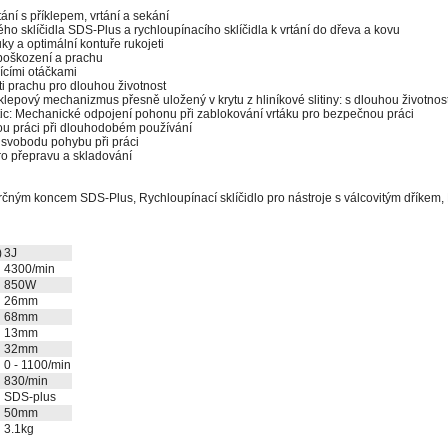
ní s příklepem, vrtání a sekání
o sklíčidla SDS-Plus a rychloupínacího sklíčidla k vrtání do dřeva a kovu
uky a optimální kontuře rukojeti
poškození a prachu
jícími otáčkami
i prachu pro dlouhou životnost
epový mechanizmus přesně uložený v krytu z hliníkové slitiny: s dlouhou životnost
c: Mechanické odpojení pohonu při zablokování vrtáku pro bezpečnou práci
ou práci při dlouhodobém používání
 svobodu pohybu při práci
o přepravu a skladování
strčným koncem SDS-Plus, Rychloupínací sklíčidlo pro nástroje s válcovitým dříke
)
3J
4300/min
850W
26mm
68mm
13mm
32mm
0 - 1100/min
830/min
SDS-plus
50mm
3.1kg