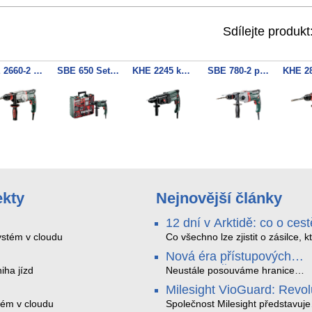
Sdílejte produkt
UHE 2660-2 Quick multifunkční kladivo
SBE 650 Set příklepová vrtačka
KHE 2245 kombinované kladivo
SBE 780-2 příklepová vrtačka
ekty
Nejnovější články
12 dní v Arktidě: co o cest
na Nordkapp řekla data z
stém v cloudu
Co všechno lze zjistit o zásilce, k
během dvanácti dní projede Arkt
SMARTBOX 2 MAX
Nová éra přístupových
SMARTBOX 2 MAX jsme vzali na
systémů: Čtečky HID Sig
iha jízd
trasu z Tromsø přes Lofoty, Kiru
Neustále posouváme hranice
finské Laponsko až na Nordkapp
bezpečnosti a digitalizace. Rádi
Milesight VioGuard: Revo
jediného dobití, v mrazu až −13 
bychom Vám proto představili na
v inteligentní detekci
tém v cloudu
mimo stabilní mobilní signál
nejnovější nabídku v oblasti kont
Společnost Milesight představuje