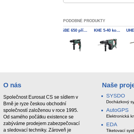
PODOBNÉ PRODUKTY
KHE 2445 kombinované kladivo
KH 5-40 kombinované kladivo
SBE 650 příklepová vrtačka
KHE 5-40 kombinované kladivo
O nás
Naše proj
SYSDO
Společnost Eurosat CS se sídlem v
Docházkový sy
Brně je ryze českou obchodní
AutoGPS
společností založenou v roce 1995.
Elektronická kn
Od samého počátku existence se
zabýváme prodejem zabezpečovací
EDA
a sledovací techniky. Zároveň je
Tiketovací sys