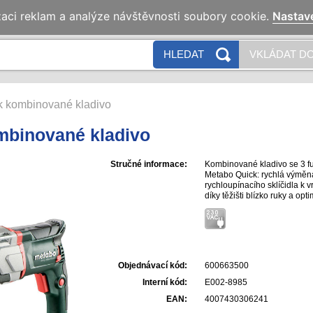
zaci reklam a analýze návštěvnosti soubory cookie.
Nastav
HLEDAT
VKLÁDAT DO
 kombinované kladivo
mbinované kladivo
Stručné informace:
Kombinované kladivo se 3 fun
Metabo Quick: rychlá výměna
rychloupínacího sklíčidla k 
díky těžišti blízko ruky a opt
přepínač chráněný proti pošk
práci s odpovídajícími otáč
proti prachu pro dlouhou ži
příklepový mechanizmus přesn
dlouhou životností a robust
automatic: Mechanické odpoj
Objednávací kód:
600663500
bezpečnou práci, Spínač s m
dlouhodobém používání, Kab
Interní kód:
E002-8985
svobodu pohybu při práci, S
EAN:
4007430306241
přepravu a skladování