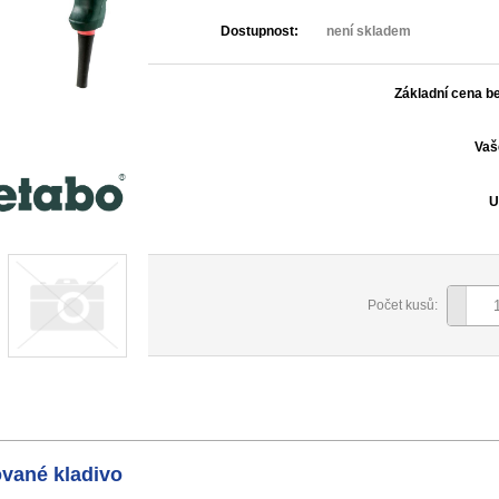
Dostupnost:
není skladem
Základní cena b
Vaš
U
Počet kusů:
vané kladivo