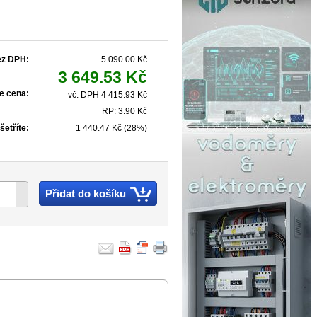
ez DPH:
5 090.00 Kč
3 649.53 Kč
e cena:
vč. DPH 4 415.93 Kč
RP: 3.90 Kč
šetříte:
1 440.47 Kč (28%)
Přidat do košíku