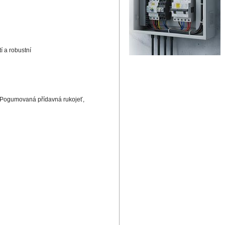
í a robustní
m, Pogumovaná přídavná rukojeť,