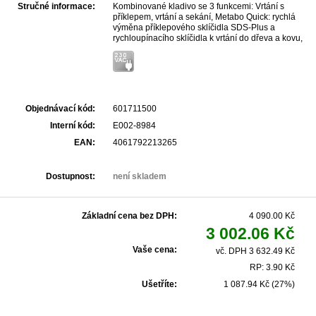
Stručné informace:
Kombinované kladivo se 3 funkcemi: Vrtání s
příklepem, vrtání a sekání, Metabo Quick: rychlá
výměna příklepového sklíčidla SDS-Plus a
rychloupínacího sklíčidla k vrtání do dřeva a kovu,
Elektronika Vario (V) k práci s odpovídajícími
otáčkami, Bezpečnostní spojka Metabo S-automatic:
Mechanické odpojení pohonu při zablokování
vrtáku pro bezpečnou práci, Spínač s možností
aretace pro pohodlnou práci při dlouhodobém
používání
Objednávací kód:
601711500
Interní kód:
E002-8984
EAN:
4061792213265
Dostupnost:
není skladem
Základní cena bez DPH:
4 090.00 Kč
3 002.06 Kč
Vaše cena:
vč. DPH 3 632.49 Kč
RP: 3.90 Kč
Ušetříte:
1 087.94 Kč (27%)