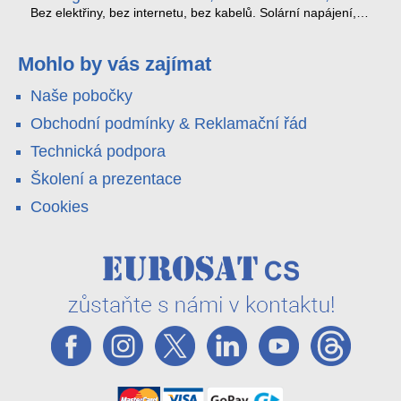
kabel nedosáhne
spoustu zbytečných výjezdů k zákazníkům.
Bez elektřiny, bez internetu, bez kabelů. Solární napájení,
4G LTE a trojitá detekce PIR × AOV × AI hlídají staveniště,
pole i odlehlé objekty – a alarm s důkazem pošlou rovnou na
váš telefon. Podívejte se na video.
Mohlo by vás zajímat
Naše pobočky
Obchodní podmínky & Reklamační řád
Technická podpora
Školení a prezentace
Cookies