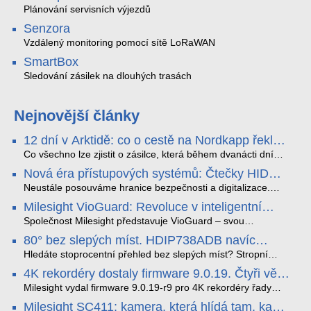
Plánování servisních výjezdů
Senzora
Vzdálený monitoring pomocí sítě LoRaWAN
SmartBox
Sledování zásilek na dlouhých trasách
Nejnovější články
12 dní v Arktidě: co o cestě na Nordkapp řekla
data ze SMARTBOX 2 MAX
Co všechno lze zjistit o zásilce, která během dvanácti dní
projede Arktidou? SMARTBOX 2 MAX jsme vzali na trasu z
Nová éra přístupových systémů: Čtečky HID
Tromsø přes Lofoty, Kirunu a finské Laponsko až na
Signo
Nordkapp. Bez jediného dobití, v mrazu až −13 °C a mimo
Neustále posouváme hranice bezpečnosti a digitalizace.
stabilní mobilní signál zaznamenával polohu, teplotu, světlo,
Rádi bychom Vám proto představili naši nejnovější nabídku
Milesight VioGuard: Revoluce v inteligentní
otřesy i náklon. Výsledkem není jen čára na mapě, ale
v oblasti kontroly přístupu – moderní a vysoce univerzální
detekci dopravních přestupků
podrobný datový příběh celé cesty.
čtečky HID Signo.
Společnost Milesight představuje VioGuard – svou
nejnovější proprietární technologii pro pokročilou detekci
80° bez slepých míst. HDIP738ADB navíc
dopravních přestupků. Tento systém, poháněný
streamuje na YouTube – bez PC.
sofistikovanými algoritmy umělé inteligence (AI), je navržen
Hledáte stoprocentní přehled bez slepých míst? Stropní
tak, aby poskytoval komplexní nástroje pro vymáhání
panoramatická kamera HDIP738ADB skládá obraz ze dvou
4K rekordéry dostaly firmware 9.0.19. Čtyři věci,
dopravních předpisů, zvyšoval bezpečnost na silnicích a
4MP senzorů SONY do jednoho čistého 180° záběru bez
které musíte vědět.
optimalizoval plynulost dopravy v moderních městech.
zkreslení. K tomu přidává AI detekci osob a vozidel,
Milesight vydal firmware 9.0.19-r9 pro 4K rekordéry řady
obousměrný zvuk a unikátní možnost přímého vysílání na
H.265. Pokud tyhle systémy instalujete, jsou tu čtyři věci,
Milesight SC411: kamera, která hlídá tam, kam
YouTube – bez běžícího počítače.
které vám zjednoduší práci – a jedna z nich vám ušetří