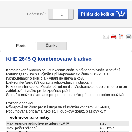
Přidat do košíku
Počet kusů:
Popis
Články
KHE 2645 Q kombinované kladivo
Kombinované kladivo se 3 funkcemi: Vrtání s příklepem, vrtání a sekání
Metabo Quick: rychlá výměna příklepového sklíčidla SDS-Plus a
rychloupínacího sklíčidla k vrtání do dřeva a kovu
Elektronika Vario (V) k práci s odpovídajícími otáčkami
Bezpečnostní spojka Metabo S-automatic: Mechanické odpojení pohonu při
zablokování vrtáku pro bezpečnou práci
Spínač s možností aretace pro pohodlnou práci při dlouhodobém používání
Rozsah dodávky
Příklepové sklíčidlo pro nástroje se zástrčným koncem SDS-Plus,
Pogumovaná přídavná rukojeť, Hloubkový doraz, plastový kufr
Technické parametry
Max. energie jednotlivého úderu (EPTA)
2.9J
Max. počet příklepů
4300/min