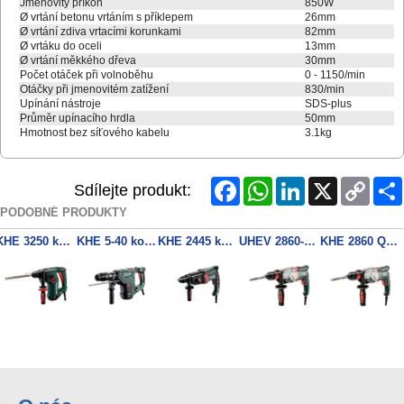
Jmenovitý příkon
850W
Ø vrtání betonu vrtáním s příklepem
26mm
Ø vrtání zdiva vrtacími korunkami
82mm
Ø vrtáku do oceli
13mm
Ø vrtání měkkého dřeva
30mm
Počet otáček při volnoběhu
0 - 1150/min
Otáčky při jmenovitém zatížení
830/min
Upínání nástroje
SDS-plus
Průměr upínacího hrdla
50mm
Hmotnost bez síťového kabelu
3.1kg
Facebook
WhatsApp
LinkedIn
X
Copy
Sdílejte produkt:
Link
PODOBNÉ PRODUKTY
KHE 3250 kombinované kladivo
KHE 5-40 kombinované kladivo
KHE 2445 kombinované kladivo
UHEV 2860-2 Quick multifunkční kladivo
KHE 2860 Quick kombinované kladivo