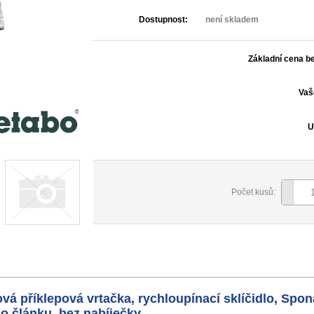
Dostupnost:
není skladem
Základní cena b
Vaš
U
Počet kusů:
á příklepová vrtačka, rychloupínací sklíčidlo, Spo
o článku, bez nabíječky