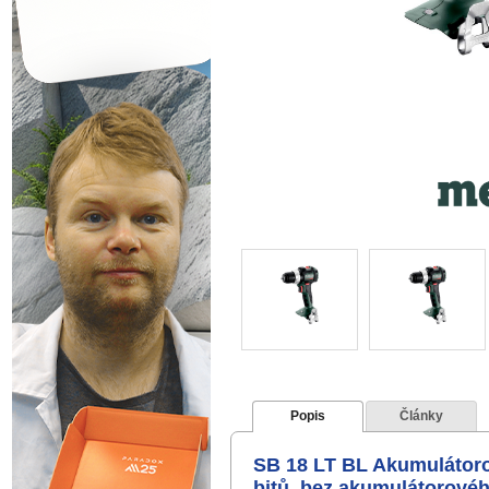
Popis
Články
SB 18 LT BL Akumulátorov
bitů, bez akumulátorovéh