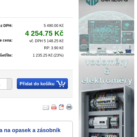
ez DPH:
5 490.00 Kč
4 254.75 Kč
e cena:
vč. DPH 5 148.25 Kč
RP: 3.90 Kč
šetříte:
1 235.25 Kč (23%)
Přidat do košíku
na na opasek a zásobník