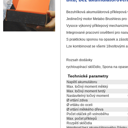
Bezuhlíková akumulátorová příklepová 
Jedinečný motor Metabo Brushless pro ry
Vysoce výkonný příklepový mechanizmus
Integrované pracovní osvětlení pro nas
S praktickou sponou na opasek a zásobn
Lze kombinovat se všemi 18voltovými a
Rozsah dodávky
rychloupínací sklíčidlo, Spona na opas
Technické parametry
Napětí akumulátoru
Max. točivý moment měkký
Max. točivý moment tvrdý
Nastavitelný točivý moment
Ø vrtání zdiva
Ø vrtáku do oceli
Ø vrtání měkkého dřeva
Počet otáček při volnoběhu
Max. počet příklepů
Rozpětí sklíčidla
Hmotnost bez akumulátorového článku