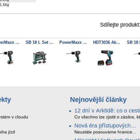
1.6kg
Sdílejte produkt
PowerMaxx SB 12 BL Akumulátorová příklepová vrtačka 2x 12V/2Ah + nabíječka
SB 18 L Set Akumulátorová příklepová vrtačka 3x 18V/2Ah + nabíječka
PowerMaxx SB 12 BL Akumulátorová příklepová vrtačka
HDT3036 Aku vrtačka, BL motor, 2x 3Ah 18V akku, nabíječka, kufr
ekty
Nejnovější články
12 dní v Arktidě: co o cest
na Nordkapp řekla data z
stém v cloudu
Co všechno lze zjistit o zásilce, k
během dvanácti dní projede Arkt
SMARTBOX 2 MAX
Nová éra přístupových
SMARTBOX 2 MAX jsme vzali na
systémů: Čtečky HID Sig
iha jízd
trasu z Tromsø přes Lofoty, Kiru
Neustále posouváme hranice
finské Laponsko až na Nordkapp
bezpečnosti a digitalizace. Rádi