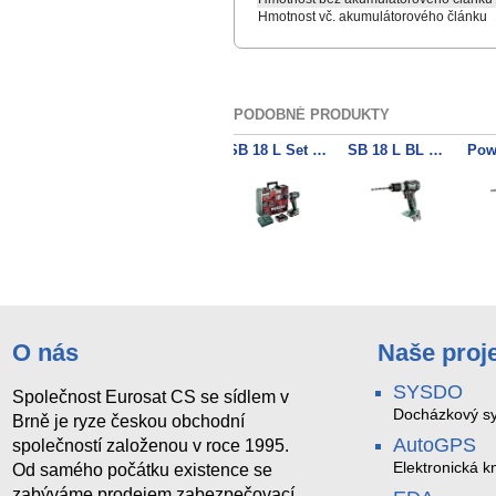
Hmotnost vč. akumulátorového článku
PODOBNÉ PRODUKTY
PowerMaxx SB 12 Akumulátorová příklepová vrtačka 2x 12V/2Ah + nabíječka
SB 18 Akumulátorová příklepová vrtačka 2x 18V/1.5Ah + nabíječka
SB 18 L Set Akumulátorová příklepová vrtačka 2x 18V/2Ah + nabíječka
SB 18 L BL Akumulátorová příklepová vrtačka
O nás
Naše proj
SYSDO
Společnost Eurosat CS se sídlem v
Docházkový sy
Brně je ryze českou obchodní
AutoGPS
společností založenou v roce 1995.
Elektronická kn
Od samého počátku existence se
zabýváme prodejem zabezpečovací