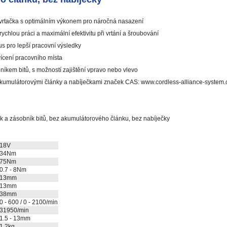
vrtačka s optimálním výkonem pro náročná nasazení
chlou práci a maximální efektivitu při vrtání a šroubování
 pro lepší pracovní výsledky
vícení pracovního místa
íkem bitů, s možností zajištění vpravo nebo vlevo
kumulátorovými články a nabíječkami značek CAS: www.cordless-alliance-system
ek a zásobník bitů, bez akumulátorového článku, bez nabíječky
18V
34Nm
75Nm
0.7 - 8Nm
13mm
13mm
38mm
0 - 600 / 0 - 2100/min
31950/min
1.5 - 13mm
1.2kg