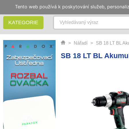
Tento web používá k poskytování služeb, personali
KATEGORIE
>
Nářadí
>
SB 18 LT BL Aku
SB 18 LT BL Akumul