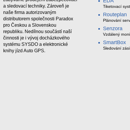
EDA
a sledovací techniky. Zároveň je
Tiketovací sys
naše firma autorizovaným
Routeplan
distributorem společnosti Paradox
Plánování serv
pro Českou a Slovenskou
Senzora
republiku. Nedílnou součástí naší
Vzdálený moni
činnosti je i vývoj docházkového
LoRaWAN
SmartBox
systému SYSDO a elektronické
Sledování zási
knihy jízd Auto GPS.
trasách