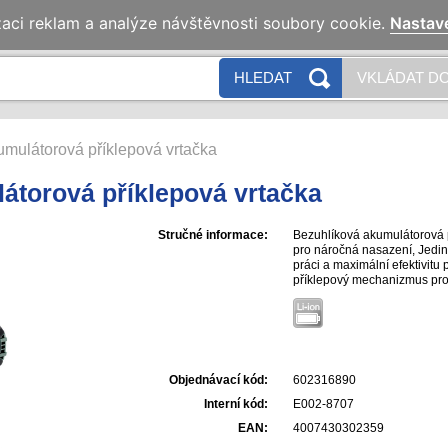
zaci reklam a analýze návštěvnosti soubory cookie.
Nastav
HLEDAT
VKLÁDAT DO
mulátorová příklepová vrtačka
átorová příklepová vrtačka
Stručné informace:
Bezuhlíková akumulátorová 
pro náročná nasazení, Jedin
práci a maximální efektivitu
příklepový mechanizmus pro 
pracovní osvětlení pro nasví
na opasek a zásobníkem bitů,
Lze kombinovat se všemi 18
nabíječkami značek CAS: ww
Objednávací kód:
602316890
Interní kód:
E002-8707
EAN:
4007430302359