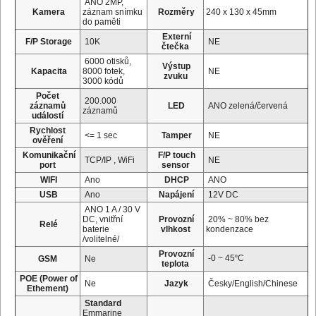
ANO 2MP,
Kamera
záznam snímku
Rozměry
240 x 130 x 45mm
do paměti
Externí
F/P Storage
10K
NE
čtečka
6000 otisků,
Výstup
Kapacita
8000 fotek,
NE
zvuku
3000 kódů
Počet
200.000
záznamů
LED
ANO zelená/červená
záznamů
událostí
Rychlost
<= 1 sec
Tamper
NE
ověření
Komunikační
F/P touch
TCP/IP , WiFi
NE
port
sensor
WIFI
Ano
DHCP
ANO
USB
Ano
Napájení
12V DC
ANO 1 A / 30 V
DC, vnitřní
Provozní
20% ~ 80% bez
Relé
baterie
vlhkost
kondenzace
/volitelné/
Provozní
-0 ~ 45
º
C
GSM
Ne
teplota
POE (Power of
Ne
Jazyk
Česky/English/Chinese
Ethement)
Standard
Emmarine