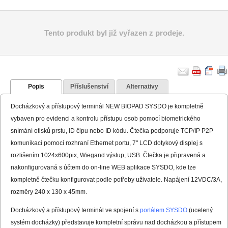
Tento produkt byl již vyřazen z prodeje.
Popis
Příslušenství
Alternativy
Docházkový a přístupový terminál NEW BIOPAD SYSDO je kompletně
vybaven pro evidenci a kontrolu přístupu osob pomocí biometrického
snímání otisků prstu, ID čipu nebo ID kódu. Čtečka podporuje TCP/IP P2P
komunikaci pomocí rozhraní Ethernet portu, 7" LCD dotykový displej s
rozlišením 1024x600pix, Wiegand výstup, USB. Čtečka je připravená a
nakonfigurovaná s účtem do on-line WEB aplikace SYSDO, kde lze
kompletně čtečku konfigurovat podle potřeby uživatele. Napájení 12VDC/3A,
rozměry 240 x 130 x 45mm.
Docházkový a přístupový terminál ve spojení s
portálem SYSDO
(ucelený
systém docházky) představuje kompletní správu nad docházkou a přístupem