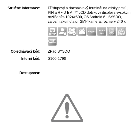
Stručné informace:
Přístupový a docházkový terminál na otisky prstů,
PIN a RFID EM, 7" LCD dotykový displej s vysokým
rozlišením 1024x600, OS Android 6 - SYSDO,
záložní akumulátor, 2MP kamera, rozměry 240 x
130 x 45mm, napájení 12VDC. Nástupce čtečky
BIOPAD-A SYSDO
Objednávací kód:
ZPad SYSDO
Interní kód:
S100-1790
Dostupnost: