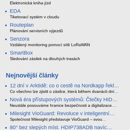
Elektronická kniha jízd
EDA
Tiketovací systém v cloudu
Routeplan
Plánování servisních výjezdů
Senzora
Vzdálený monitoring pomocí sítě LoRaWAN
SmartBox
Sledování zásilek na dlouhých trasách
Nejnovější články
12 dní v Arktidě: co o cestě na Nordkapp řekla
data ze SMARTBOX 2 MAX
Co všechno lze zjistit o zásilce, která během dvanácti dní
projede Arktidou? SMARTBOX 2 MAX jsme vzali na trasu z
Nová éra přístupových systémů: Čtečky HID
Tromsø přes Lofoty, Kirunu a finské Laponsko až na
Signo
Nordkapp. Bez jediného dobití, v mrazu až −13 °C a mimo
Neustále posouváme hranice bezpečnosti a digitalizace.
stabilní mobilní signál zaznamenával polohu, teplotu, světlo,
Rádi bychom Vám proto představili naši nejnovější nabídku
Milesight VioGuard: Revoluce v inteligentní
otřesy i náklon. Výsledkem není jen čára na mapě, ale
v oblasti kontroly přístupu – moderní a vysoce univerzální
detekci dopravních přestupků
podrobný datový příběh celé cesty.
čtečky HID Signo.
Společnost Milesight představuje VioGuard – svou
nejnovější proprietární technologii pro pokročilou detekci
80° bez slepých míst. HDIP738ADB navíc
dopravních přestupků. Tento systém, poháněný