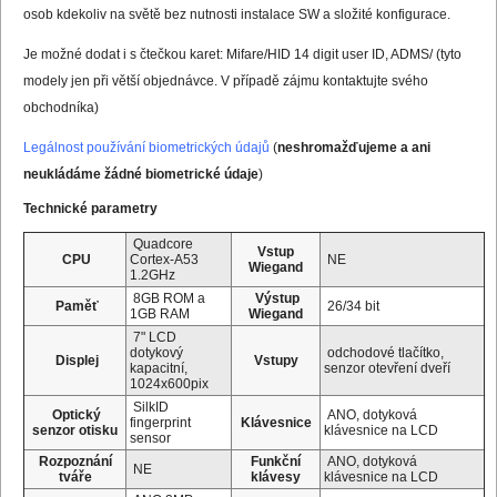
osob kdekoliv na světě bez nutnosti instalace SW a složité konfigurace.
Je možné dodat i s čtečkou karet: Mifare/HID 14 digit user ID, ADMS/ (tyto
modely jen při větší objednávce. V případě zájmu kontaktujte svého
obchodníka)
Legálnost používání biometrických údajů
(
neshromažďujeme a ani
neukládáme žádné biometrické údaje
)
Technické parametry
Quadcore
Vstup
CPU
Cortex-A53
NE
Wiegand
1.2GHz
8GB ROM a
Výstup
Paměť
26/34 bit
1GB RAM
Wiegand
7" LCD
dotykový
odchodové tlačítko,
Displej
Vstupy
kapacitní,
senzor otevření dveří
1024x600pix
SilkID
Optický
ANO, dotyková
fingerprint
Klávesnice
senzor otisku
klávesnice na LCD
sensor
Rozpoznání
Funkční
ANO, dotyková
NE
tváře
klávesy
klávesnice na LCD