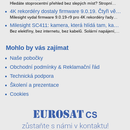
streamuje na YouTube – bez PC.
sofistikovanými algoritmy umělé inteligence (AI), je navržen
Hledáte stoprocentní přehled bez slepých míst? Stropní
tak, aby poskytoval komplexní nástroje pro vymáhání
panoramatická kamera HDIP738ADB skládá obraz ze dvou
4K rekordéry dostaly firmware 9.0.19. Čtyři věci,
dopravních předpisů, zvyšoval bezpečnost na silnicích a
4MP senzorů SONY do jednoho čistého 180° záběru bez
které musíte vědět.
optimalizoval plynulost dopravy v moderních městech.
zkreslení. K tomu přidává AI detekci osob a vozidel,
Milesight vydal firmware 9.0.19-r9 pro 4K rekordéry řady
obousměrný zvuk a unikátní možnost přímého vysílání na
H.265. Pokud tyhle systémy instalujete, jsou tu čtyři věci,
Milesight SC411: kamera, která hlídá tam, kam
YouTube – bez běžícího počítače.
které vám zjednoduší práci – a jedna z nich vám ušetří
kabel nedosáhne
spoustu zbytečných výjezdů k zákazníkům.
Bez elektřiny, bez internetu, bez kabelů. Solární napájení,
4G LTE a trojitá detekce PIR × AOV × AI hlídají staveniště,
pole i odlehlé objekty – a alarm s důkazem pošlou rovnou na
váš telefon. Podívejte se na video.
Mohlo by vás zajímat
Naše pobočky
Obchodní podmínky & Reklamační řád
Technická podpora
Školení a prezentace
Cookies