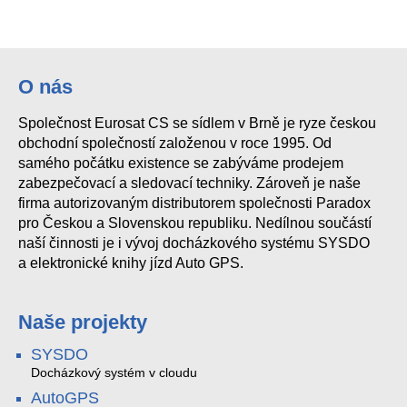
SYSAC-M5-WC
SYSF91E Fingerprint/RFID SYSDO acces reader
SYSWB85 IP RFID/PIN SYSDO
FT500F-TCP docházkový terminál
O nás
Společnost Eurosat CS se sídlem v Brně je ryze českou
SYSF203TPM SYSDO
ASC1204B
obchodní společností založenou v roce 1995. Od
samého počátku existence se zabýváme prodejem
zabezpečovací a sledovací techniky. Zároveň je naše
firma autorizovaným distributorem společnosti Paradox
pro Českou a Slovenskou republiku. Nedílnou součástí
naší činnosti je i vývoj docházkového systému SYSDO
a elektronické knihy jízd Auto GPS.
Naše projekty
SYSDO
Docházkový systém v cloudu
AutoGPS