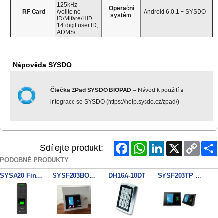
125kHz
Operační
RF Card
/volitelné
Android 6.0.1 + SYSDO
systém
ID/Mifare/HID
14 digit user ID,
ADMS/
Nápověda SYSDO
Čtečka ZPad SYSDO BIOPAD
– Návod k použití a
integrace se SYSDO (
https://help.sysdo.cz/zpad/)
Facebook
WhatsApp
LinkedIn
X
Copy
Sdílejte produkt:
Link
PODOBNÉ PRODUKTY
SYSA20 Finger/Key/EM Reader
SYSF203BOX1 portable SYSDO
DH16A-10DT
SYSF203TP SYSDO