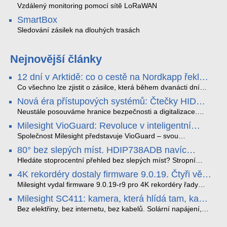
Vzdálený monitoring pomocí sítě LoRaWAN
SmartBox
Sledování zásilek na dlouhých trasách
Nejnovější články
12 dní v Arktidě: co o cestě na Nordkapp řekla
data ze SMARTBOX 2 MAX
Co všechno lze zjistit o zásilce, která během dvanácti dní
projede Arktidou? SMARTBOX 2 MAX jsme vzali na trasu z
Nová éra přístupových systémů: Čtečky HID
Tromsø přes Lofoty, Kirunu a finské Laponsko až na
Signo
Nordkapp. Bez jediného dobití, v mrazu až −13 °C a mimo
Neustále posouváme hranice bezpečnosti a digitalizace.
stabilní mobilní signál zaznamenával polohu, teplotu, světlo,
Rádi bychom Vám proto představili naši nejnovější nabídku
Milesight VioGuard: Revoluce v inteligentní
otřesy i náklon. Výsledkem není jen čára na mapě, ale
v oblasti kontroly přístupu – moderní a vysoce univerzální
detekci dopravních přestupků
podrobný datový příběh celé cesty.
čtečky HID Signo.
Společnost Milesight představuje VioGuard – svou
nejnovější proprietární technologii pro pokročilou detekci
80° bez slepých míst. HDIP738ADB navíc
dopravních přestupků. Tento systém, poháněný
streamuje na YouTube – bez PC.
sofistikovanými algoritmy umělé inteligence (AI), je navržen
Hledáte stoprocentní přehled bez slepých míst? Stropní
tak, aby poskytoval komplexní nástroje pro vymáhání
panoramatická kamera HDIP738ADB skládá obraz ze dvou
4K rekordéry dostaly firmware 9.0.19. Čtyři věci,
dopravních předpisů, zvyšoval bezpečnost na silnicích a
4MP senzorů SONY do jednoho čistého 180° záběru bez
které musíte vědět.
optimalizoval plynulost dopravy v moderních městech.
zkreslení. K tomu přidává AI detekci osob a vozidel,
Milesight vydal firmware 9.0.19-r9 pro 4K rekordéry řady
obousměrný zvuk a unikátní možnost přímého vysílání na
H.265. Pokud tyhle systémy instalujete, jsou tu čtyři věci,
Milesight SC411: kamera, která hlídá tam, kam
YouTube – bez běžícího počítače.
které vám zjednoduší práci – a jedna z nich vám ušetří
kabel nedosáhne
spoustu zbytečných výjezdů k zákazníkům.
Bez elektřiny, bez internetu, bez kabelů. Solární napájení,
4G LTE a trojitá detekce PIR × AOV × AI hlídají staveniště,
pole i odlehlé objekty – a alarm s důkazem pošlou rovnou na