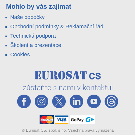
váš telefon. Podívejte se na video.
Mohlo by vás zajímat
Naše pobočky
Obchodní podmínky & Reklamační řád
Technická podpora
Školení a prezentace
Cookies
© Eurosat CS, spol. s r.o. Všechna práva vyhrazena