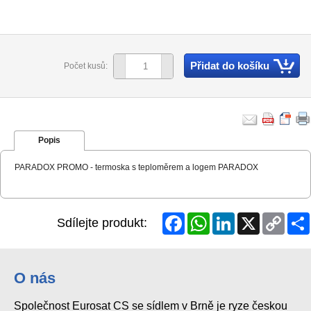
Přidat do košíku
Počet kusů:
Popis
PARADOX PROMO - termoska s teploměrem a logem PARADOX
Facebook
WhatsApp
LinkedIn
X
Copy
Sdílejte produkt:
Link
O nás
Společnost Eurosat CS se sídlem v Brně je ryze českou