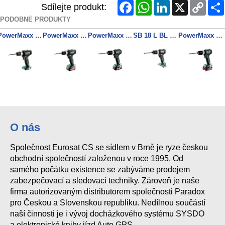
Facebook
WhatsApp
LinkedIn
X
Copy
Sdílejte produkt:
Link
PODOBNÉ PRODUKTY
PowerMaxx SB 12 Akumulátorová příklepová vrtačka
PowerMaxx SB 12 Akumulátorová příklepová vrtačka 2x 12V/2Ah + nabíječka
PowerMaxx SB 12 BL Akumulátorová příklepová vrtačka 2x 12V/2Ah + nabíječka
SB 18 L BL Akumulátorová příklepová vrtačka
PowerMaxx SB 12 BL Akumulátorová příklepová vrtačka 2x 12V/4Ah + nabíječka
O nás
Společnost Eurosat CS se sídlem v Brně je ryze českou
obchodní společností založenou v roce 1995. Od
samého počátku existence se zabýváme prodejem
zabezpečovací a sledovací techniky. Zároveň je naše
firma autorizovaným distributorem společnosti Paradox
pro Českou a Slovenskou republiku. Nedílnou součástí
naší činnosti je i vývoj docházkového systému SYSDO
a elektronické knihy jízd Auto GPS.