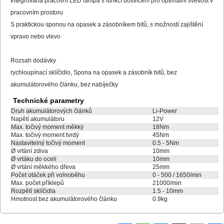
Integrovaná pracovní LED lampa s funkcí dosvícení pro optimální světlost v
pracovním prostoru
S praktickou sponou na opasek a zásobníkem bitů, s možností zajištění
vpravo nebo vlevo
Rozsah dodávky
rychloupínací sklíčidlo, Spona na opasek a zásobník bitů, bez
akumulátorového článku, bez nabíječky
Technické parametry
Druh akumulátorových článků
Li-Power
Napětí akumulátoru
12V
Max. točivý moment měkký
18Nm
Max. točivý moment tvrdý
45Nm
Nastavitelný točivý moment
0.5 - 5Nm
Ø vrtání zdiva
10mm
Ø vrtáku do oceli
10mm
Ø vrtání měkkého dřeva
25mm
Počet otáček při volnoběhu
0 - 500 / 1650/min
Max. počet příklepů
21000/min
Rozpětí sklíčidla
1.5 - 10mm
Hmotnost bez akumulátorového článku
0.9kg