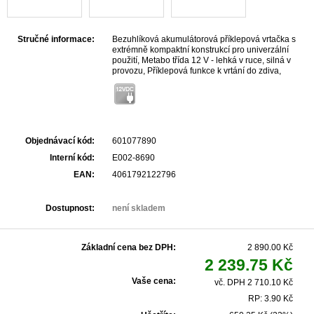
Stručné informace:
Bezuhlíková akumulátorová příklepová vrtačka s
extrémně kompaktní konstrukcí pro univerzální
použití, Metabo třída 12 V - lehká v ruce, silná v
provozu, Příklepová funkce k vrtání do zdiva,
Integrovaná pracovní LED lampa s funkcí dosvícení
pro optimální světlost v pracovním prostoru, S
praktickou sponou na opasek a zásobníkem bitů, s
možností zajištění vpravo nebo vlevo
Objednávací kód:
601077890
Interní kód:
E002-8690
EAN:
4061792122796
Dostupnost:
není skladem
Základní cena bez DPH:
2 890.00 Kč
2 239.75 Kč
Vaše cena:
vč. DPH 2 710.10 Kč
RP: 3.90 Kč