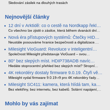
Sledování zásilek na dlouhých trasách
Nejnovější články
12 dní v Arktidě: co o cestě na Nordkapp řekla
data ze SMARTBOX 2 MAX
Co všechno lze zjistit o zásilce, která během dvanácti dní
projede Arktidou? SMARTBOX 2 MAX jsme vzali na trasu z
Nová éra přístupových systémů: Čtečky HID
Tromsø přes Lofoty, Kirunu a finské Laponsko až na
Signo
Nordkapp. Bez jediného dobití, v mrazu až −13 °C a mimo
Neustále posouváme hranice bezpečnosti a digitalizace.
stabilní mobilní signál zaznamenával polohu, teplotu, světlo,
Rádi bychom Vám proto představili naši nejnovější nabídku
Milesight VioGuard: Revoluce v inteligentní
otřesy i náklon. Výsledkem není jen čára na mapě, ale
v oblasti kontroly přístupu – moderní a vysoce univerzální
detekci dopravních přestupků
podrobný datový příběh celé cesty.
čtečky HID Signo.
Společnost Milesight představuje VioGuard – svou
nejnovější proprietární technologii pro pokročilou detekci
80° bez slepých míst. HDIP738ADB navíc
dopravních přestupků. Tento systém, poháněný
streamuje na YouTube – bez PC.
sofistikovanými algoritmy umělé inteligence (AI), je navržen
Hledáte stoprocentní přehled bez slepých míst? Stropní
tak, aby poskytoval komplexní nástroje pro vymáhání
panoramatická kamera HDIP738ADB skládá obraz ze dvou
4K rekordéry dostaly firmware 9.0.19. Čtyři věci,
dopravních předpisů, zvyšoval bezpečnost na silnicích a
4MP senzorů SONY do jednoho čistého 180° záběru bez
které musíte vědět.
optimalizoval plynulost dopravy v moderních městech.
zkreslení. K tomu přidává AI detekci osob a vozidel,
Milesight vydal firmware 9.0.19-r9 pro 4K rekordéry řady
obousměrný zvuk a unikátní možnost přímého vysílání na
H.265. Pokud tyhle systémy instalujete, jsou tu čtyři věci,
Milesight SC411: kamera, která hlídá tam, kam
YouTube – bez běžícího počítače.
které vám zjednoduší práci – a jedna z nich vám ušetří
kabel nedosáhne
spoustu zbytečných výjezdů k zákazníkům.
Bez elektřiny, bez internetu, bez kabelů. Solární napájení,
4G LTE a trojitá detekce PIR × AOV × AI hlídají staveniště,
pole i odlehlé objekty – a alarm s důkazem pošlou rovnou na
váš telefon. Podívejte se na video.
Mohlo by vás zajímat