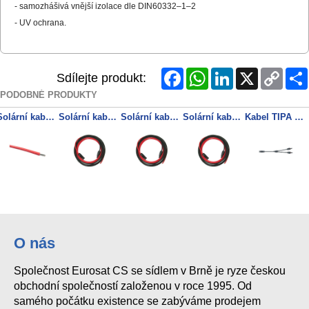
- samozhášivá vnější izolace dle DIN60332–1–2
- UV ochrana.
Facebook
WhatsApp
LinkedIn
X
Copy
Sdílejte produkt:
Link
PODOBNÉ PRODUKTY
Solární kabel 6mm2, 1500V, červený
Solární kabel 4mm2, červený+černý s konektory MC4, 10m
Solární kabel 6mm2, červený+černý s konektory MC4, 10m
Solární kabel 4mm2, červený+černý s konektory MC4, 5m
Kabel TIPA MC4 rozbočení 1x konektor/ 2x zdířka 30cm
O nás
Společnost Eurosat CS se sídlem v Brně je ryze českou
obchodní společností založenou v roce 1995. Od
samého počátku existence se zabýváme prodejem