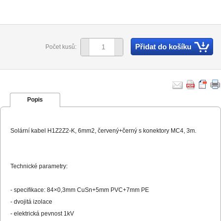
Přidat do košíku
Počet kusů:
Popis
Solární kabel H1Z2Z2-K, 6mm2, červený+černý s konektory MC4, 3m.
Technické parametry:
- specifikace: 84×0,3mm CuSn+5mm PVC+7mm PE
- dvojitá izolace
- elektrická pevnost 1kV