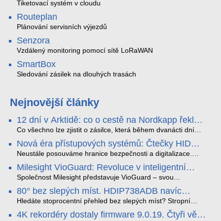
Tiketovací systém v cloudu
Routeplan
Plánování servisních výjezdů
Senzora
Vzdálený monitoring pomocí sítě LoRaWAN
SmartBox
Sledování zásilek na dlouhých trasách
Nejnovější články
12 dní v Arktidě: co o cestě na Nordkapp řekla
data ze SMARTBOX 2 MAX
Co všechno lze zjistit o zásilce, která během dvanácti dní
projede Arktidou? SMARTBOX 2 MAX jsme vzali na trasu z
Nová éra přístupových systémů: Čtečky HID
Tromsø přes Lofoty, Kirunu a finské Laponsko až na
Signo
Nordkapp. Bez jediného dobití, v mrazu až −13 °C a mimo
Neustále posouváme hranice bezpečnosti a digitalizace.
stabilní mobilní signál zaznamenával polohu, teplotu, světlo,
Rádi bychom Vám proto představili naši nejnovější nabídku
Milesight VioGuard: Revoluce v inteligentní
otřesy i náklon. Výsledkem není jen čára na mapě, ale
v oblasti kontroly přístupu – moderní a vysoce univerzální
detekci dopravních přestupků
podrobný datový příběh celé cesty.
čtečky HID Signo.
Společnost Milesight představuje VioGuard – svou
nejnovější proprietární technologii pro pokročilou detekci
80° bez slepých míst. HDIP738ADB navíc
dopravních přestupků. Tento systém, poháněný
streamuje na YouTube – bez PC.
sofistikovanými algoritmy umělé inteligence (AI), je navržen
Hledáte stoprocentní přehled bez slepých míst? Stropní
tak, aby poskytoval komplexní nástroje pro vymáhání
panoramatická kamera HDIP738ADB skládá obraz ze dvou
4K rekordéry dostaly firmware 9.0.19. Čtyři věci,
dopravních předpisů, zvyšoval bezpečnost na silnicích a
4MP senzorů SONY do jednoho čistého 180° záběru bez