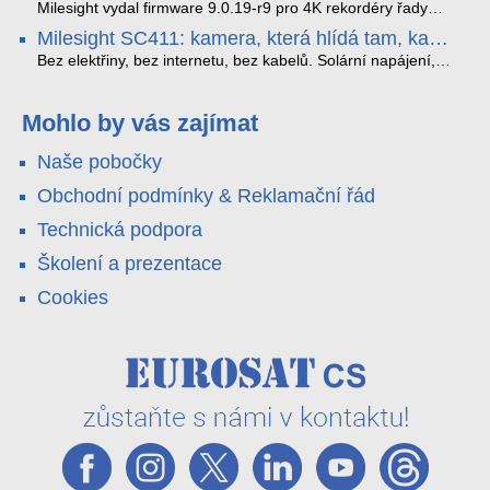
které musíte vědět.
optimalizoval plynulost dopravy v moderních městech.
zkreslení. K tomu přidává AI detekci osob a vozidel,
Milesight vydal firmware 9.0.19-r9 pro 4K rekordéry řady
obousměrný zvuk a unikátní možnost přímého vysílání na
H.265. Pokud tyhle systémy instalujete, jsou tu čtyři věci,
Milesight SC411: kamera, která hlídá tam, kam
YouTube – bez běžícího počítače.
které vám zjednoduší práci – a jedna z nich vám ušetří
kabel nedosáhne
spoustu zbytečných výjezdů k zákazníkům.
Bez elektřiny, bez internetu, bez kabelů. Solární napájení,
4G LTE a trojitá detekce PIR × AOV × AI hlídají staveniště,
pole i odlehlé objekty – a alarm s důkazem pošlou rovnou na
váš telefon. Podívejte se na video.
Mohlo by vás zajímat
Naše pobočky
Obchodní podmínky & Reklamační řád
Technická podpora
Školení a prezentace
Cookies