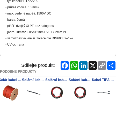
- typ kabelu: H1Z2Z2-K
- průřez vodiče: 10 mm2
- max. vedené napětí: 1500V DC
- barva: černá
- plášť: dvojitý XLPE bez halogenu
- jádro 10mm2 CuSn+5mm PVC+7,2mm PE
- samozhášivá vnější izolace dle DIN60332–1–2
- UV ochrana
Facebook
WhatsApp
LinkedIn
X
Copy
Sdílejte produkt:
Link
PODOBNÉ PRODUKTY
Solár kabel 4,00 mm2 - červený, 500m
Solární kabel 4mm2, 1500V, černý
Solární kabel 4mm2, červený+černý s konektory MC4, 10m
Solární kabel 6mm2, červený+černý s konektory MC4, 5m
Kabel TIPA MC4 rozbočení 1x zdířka/ 2x konektor 30cm