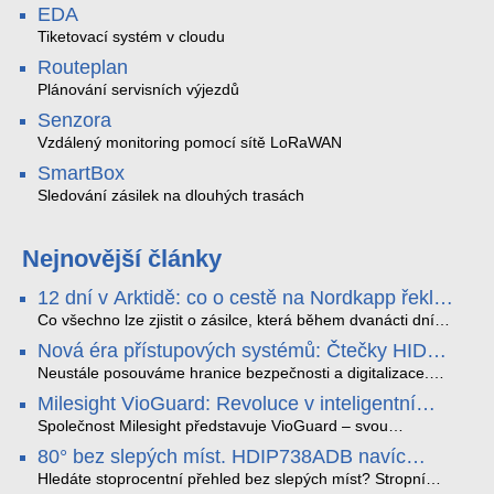
EDA
Tiketovací systém v cloudu
Routeplan
Plánování servisních výjezdů
Senzora
Vzdálený monitoring pomocí sítě LoRaWAN
SmartBox
Sledování zásilek na dlouhých trasách
Nejnovější články
12 dní v Arktidě: co o cestě na Nordkapp řekla
data ze SMARTBOX 2 MAX
Co všechno lze zjistit o zásilce, která během dvanácti dní
projede Arktidou? SMARTBOX 2 MAX jsme vzali na trasu z
Nová éra přístupových systémů: Čtečky HID
Tromsø přes Lofoty, Kirunu a finské Laponsko až na
Signo
Nordkapp. Bez jediného dobití, v mrazu až −13 °C a mimo
Neustále posouváme hranice bezpečnosti a digitalizace.
stabilní mobilní signál zaznamenával polohu, teplotu, světlo,
Rádi bychom Vám proto představili naši nejnovější nabídku
Milesight VioGuard: Revoluce v inteligentní
otřesy i náklon. Výsledkem není jen čára na mapě, ale
v oblasti kontroly přístupu – moderní a vysoce univerzální
detekci dopravních přestupků
podrobný datový příběh celé cesty.
čtečky HID Signo.
Společnost Milesight představuje VioGuard – svou
nejnovější proprietární technologii pro pokročilou detekci
80° bez slepých míst. HDIP738ADB navíc
dopravních přestupků. Tento systém, poháněný
streamuje na YouTube – bez PC.
sofistikovanými algoritmy umělé inteligence (AI), je navržen
Hledáte stoprocentní přehled bez slepých míst? Stropní