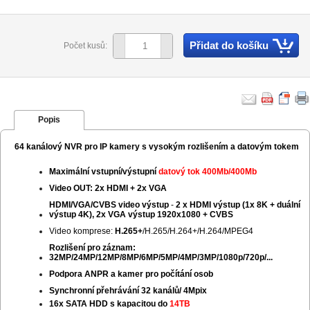
Přidat do košíku
Počet kusů:
Popis
64 kanálový NVR pro IP kamery s vysokým rozlišením a datovým tokem
Maximální vstupní/výstupní
datový tok 400Mb/400Mb
Video OUT: 2x HDMI + 2x VGA
HDMI/VGA/CVBS video výstup
-
2 x HDMI výstup (1x 8K + duální
výstup 4K), 2x VGA výstup 1920x1080 + CVBS
Video komprese:
H.265+
/H.265/H.264+/H.264/MPEG4
Rozlišení pro záznam:
32MP/24MP/12MP/8MP/6MP/5MP/4MP/3MP/1080p/720p/...
Podpora ANPR a kamer pro počítání osob
Synchronní přehrávání 32 kanálů/ 4Mpix
16x SATA HDD s kapacitou do
14TB