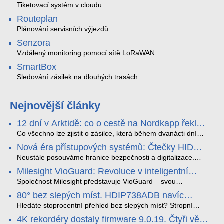
Tiketovací systém v cloudu
Routeplan
Plánování servisních výjezdů
Senzora
Vzdálený monitoring pomocí sítě LoRaWAN
SmartBox
Sledování zásilek na dlouhých trasách
Nejnovější články
12 dní v Arktidě: co o cestě na Nordkapp řekla
data ze SMARTBOX 2 MAX
Co všechno lze zjistit o zásilce, která během dvanácti dní
projede Arktidou? SMARTBOX 2 MAX jsme vzali na trasu z
Nová éra přístupových systémů: Čtečky HID
Tromsø přes Lofoty, Kirunu a finské Laponsko až na
Signo
Nordkapp. Bez jediného dobití, v mrazu až −13 °C a mimo
Neustále posouváme hranice bezpečnosti a digitalizace.
stabilní mobilní signál zaznamenával polohu, teplotu, světlo,
Rádi bychom Vám proto představili naši nejnovější nabídku
Milesight VioGuard: Revoluce v inteligentní
otřesy i náklon. Výsledkem není jen čára na mapě, ale
v oblasti kontroly přístupu – moderní a vysoce univerzální
detekci dopravních přestupků
podrobný datový příběh celé cesty.
čtečky HID Signo.
Společnost Milesight představuje VioGuard – svou
nejnovější proprietární technologii pro pokročilou detekci
80° bez slepých míst. HDIP738ADB navíc
dopravních přestupků. Tento systém, poháněný
streamuje na YouTube – bez PC.
sofistikovanými algoritmy umělé inteligence (AI), je navržen
Hledáte stoprocentní přehled bez slepých míst? Stropní
tak, aby poskytoval komplexní nástroje pro vymáhání
panoramatická kamera HDIP738ADB skládá obraz ze dvou
4K rekordéry dostaly firmware 9.0.19. Čtyři věci,
dopravních předpisů, zvyšoval bezpečnost na silnicích a
4MP senzorů SONY do jednoho čistého 180° záběru bez