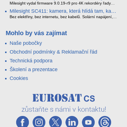
které musíte vědět.
optimalizoval plynulost dopravy v moderních městech.
zkreslení. K tomu přidává AI detekci osob a vozidel,
Milesight vydal firmware 9.0.19-r9 pro 4K rekordéry řady
obousměrný zvuk a unikátní možnost přímého vysílání na
H.265. Pokud tyhle systémy instalujete, jsou tu čtyři věci,
Milesight SC411: kamera, která hlídá tam, kam
YouTube – bez běžícího počítače.
které vám zjednoduší práci – a jedna z nich vám ušetří
kabel nedosáhne
spoustu zbytečných výjezdů k zákazníkům.
Bez elektřiny, bez internetu, bez kabelů. Solární napájení,
4G LTE a trojitá detekce PIR × AOV × AI hlídají staveniště,
pole i odlehlé objekty – a alarm s důkazem pošlou rovnou na
váš telefon. Podívejte se na video.
Mohlo by vás zajímat
Naše pobočky
Obchodní podmínky & Reklamační řád
Technická podpora
Školení a prezentace
Cookies