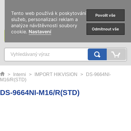
0
Tento web používá k poskytování
Povolit vše
služeb, personalizaci reklam a
analýze návštěvnosti soubory
Odmítnout vše
cookie.
Nastavení
KATEGORIE
>
Interni
>
IMPORT HIKVISION
>
DS-9664NI-
M16/R(STD)
DS-9664NI-M16/R(STD)