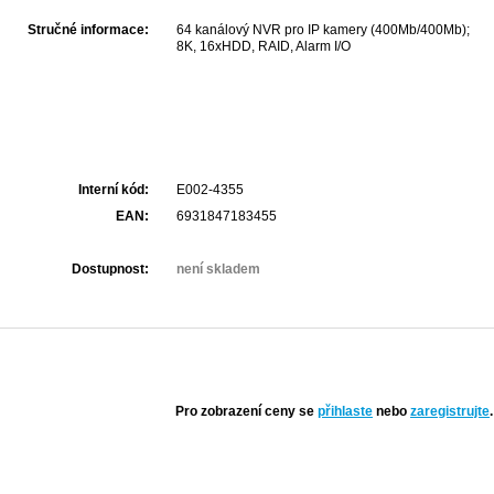
Stručné informace:
64 kanálový NVR pro IP kamery (400Mb/400Mb);
8K, 16xHDD, RAID, Alarm I/O
Interní kód:
E002-4355
EAN:
6931847183455
Dostupnost:
není skladem
Pro zobrazení ceny se
přihlaste
nebo
zaregistrujte
.