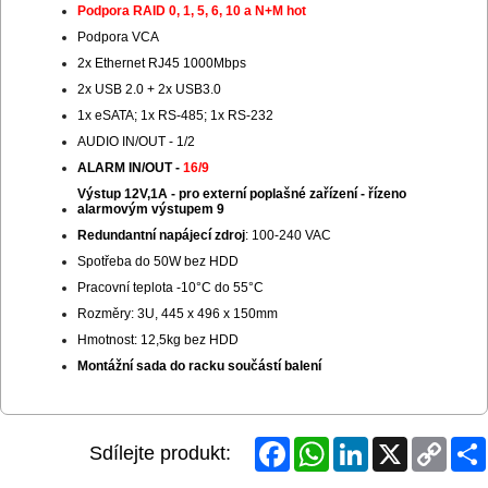
Podpora RAID 0, 1, 5, 6, 10 a N+M hot
Podpora VCA
2x Ethernet RJ45 1000Mbps
2x USB 2.0 + 2x USB3.0
1x eSATA; 1x RS-485; 1x RS-232
AUDIO IN/OUT - 1/2
ALARM IN/OUT -
16/9
Výstup 12V,1A - pro externí poplašné zařízení - řízeno
alarmovým výstupem 9
Redundantní napájecí zdroj
: 100-240 VAC
Spotřeba do 50W bez HDD
Pracovní teplota -10°C do 55°C
Rozměry: 3U, 445 x 496 x 150mm
Hmotnost: 12,5kg bez HDD
Montážní sada do racku součástí balení
Facebook
WhatsApp
LinkedIn
X
Copy
Sdílejte produkt:
Link