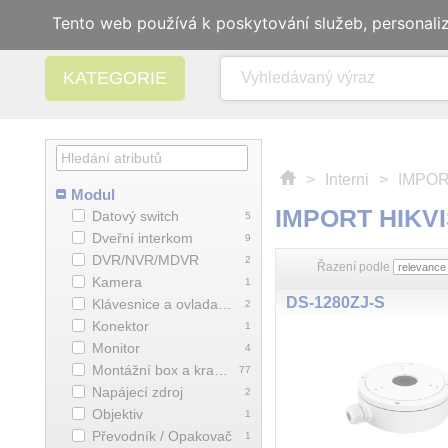
Tento web používá k poskytování služeb, personali
KATEGORIE
>
Interni
>
IMPOR
Modul
IMPORT HIKV
Datový switch
5
Dveřní interkom
9
DVR/NVR/MDVR
2
Řazení podle
Kamera
1
DS-1280ZJ-S
Klávesnice a ovladače
2
Konektor
1
Monitor
4
Montážní box a krabice
77
Napájecí zdroj
2
Objektiv
1
Převodník / Opakovač
1