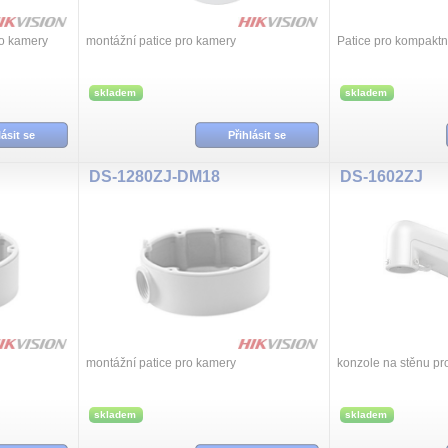
ro kamery
montážní patice pro kamery
Patice pro kompaktn
skladem
skladem
lásit se
Přihlásit se
DS-1280ZJ-DM18
DS-1602ZJ
montážní patice pro kamery
konzole na stěnu p
skladem
skladem