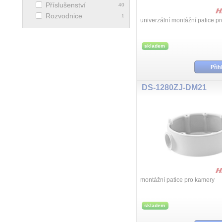
Příslušenství
40
Rozvodnice
1
univerzální montážní patice p
skladem
Přih
DS-1280ZJ-DM21
montážní patice pro kamery
skladem