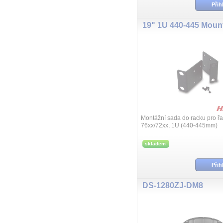
Přih
Montážní sada do racku pro ř
76xx/72xx, 1U (440-445mm)
skladem
Přih
DS-1280ZJ-DM8