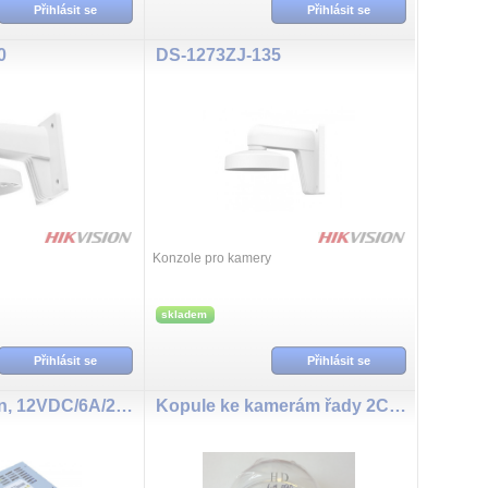
Přihlásit se
Přihlásit se
0
DS-1273ZJ-135
Konzole pro kamery
skladem
Přihlásit se
Přihlásit se
Zdroj Hikvision, 12VDC/6A/280W
Kopule ke kamerám řady 2CD27xG2-IZS