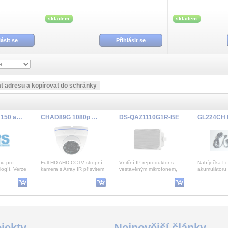
skladem
skladem
lásit se
Přihlásit se
AlViS/150 do 150 adres
CHAD89G 1080p AHD,Mot.2.8-12mm
DS-QAZ1110G1R-BE
mu pro
Full HD AHD CCTV stropní
Vnitřní IP reproduktor s
Nabíječka Li-
logíí. Verze
kamera s Array IR přísvitem
vestavěným mikrofonem,
akumulátor
symbolů).
a motorovým optickým
výkon 10 W
nebo GL200
 server
4xZOOM MP objektivem
Plochý sekáč SDS-Plus 250 x 20 mm
JA-123E-NFC Sběrnicová venkovní klávesnice s RFID čtečkou 13,56 MHz
SDS-Plus Pro 4 sada vrtáků 7dílná
jekty
Nejnovější články