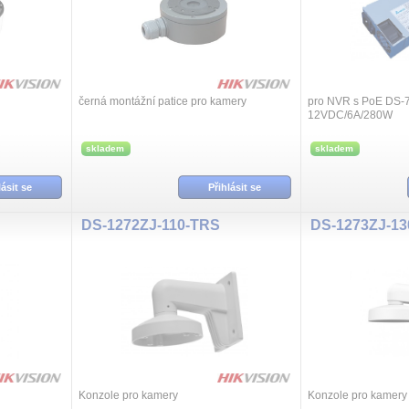
černá montážní patice pro kamery
pro NVR s PoE DS-7
12VDC/6A/280W
skladem
skladem
lásit se
Přihlásit se
DS-1272ZJ-110-TRS
DS-1273ZJ-13
Konzole pro kamery
Konzole pro kamery