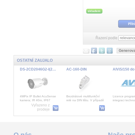
skladem
Přih
Řazení podle
OSTATNÍ ZAUJALO
DS-2CD2046G2-I(2.8mm)(C)
AC-160-DIN
4MPix IP Bullet AcuSense
Bezdrátové multifunkční
Licence progra
kamera; IR 40m, IP67
relé na DIN lištu. V případě
integraci techno
naučení multifunkčního relé
pro 150 prvků (
Vyřazeno z
do ú
Neobsahuje DDE
prodeje
Kazeta vrtáků HSS-G, 5-dílná E 6,3
GL300HM Držák s magnetem
O nás
Naše pro