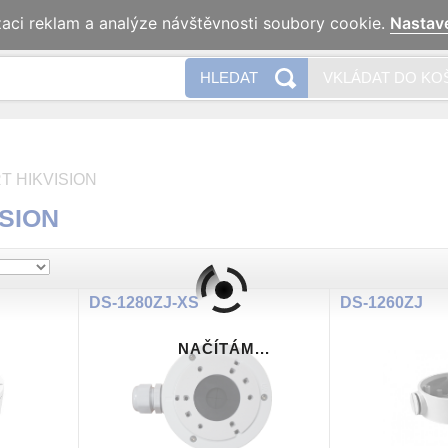
zaci reklam a analýze návštěvnosti soubory cookie.
Nastav
Naše 
HLEDAT
VKLÁDAT DO KO
T HIKVISION
ISION
DS-1280ZJ-XS
DS-1260ZJ
NAČÍTÁM...