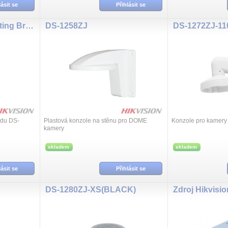
lásit se
Přihlásit se
19" 1U 440-445 Mounting Bracket
DS-1258ZJ
DS-1272ZJ-11
adu DS-
Plastová konzole na stěnu pro DOME
Konzole pro kamery
kamery
skladem
skladem
lásit se
Přihlásit se
DS-1280ZJ-XS(BLACK)