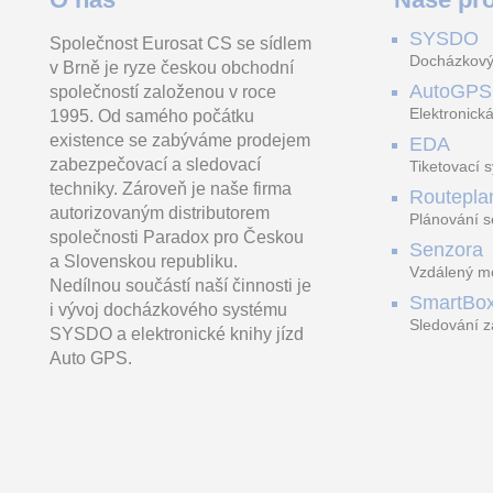
SYSDO
Společnost Eurosat CS se sídlem
Vysoce kvalitní přesné
Držák s magnetem jako
Speciální tvrzen
Docházkový
v Brně je ryze českou obchodní
nářadí vyrobené z nejlepší
příslušenství, které lze
zvláštní povrch
jakostní oceli, Přesně
použít k upevnění GL300
zajišťují dlouho
AutoGPS
společností založenou v roce
626.47 Kč
249.5
broušený jedi
na kovový povrch.
produkt
vč. DPH 758.03 Kč
vč. DPH 301.
Elektronická
1995. Od samého počátku
existence se zabýváme prodejem
EDA
zabezpečovací a sledovací
Tiketovací 
techniky. Zároveň je naše firma
Routepla
autorizovaným distributorem
Plánování s
společnosti Paradox pro Českou
Senzora
a Slovenskou republiku.
Vzdálený mo
Nedílnou součástí naší činnosti je
LoRaWAN
SmartBo
i vývoj docházkového systému
Sledování z
SYSDO a elektronické knihy jízd
trasách
Auto GPS.