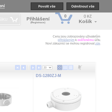
ení
pobočky
Technická podpora
Povolit vše
Školení
Odmítnout vše
CS
0
0 Kč
Přihlášení
ŠÍKU
Košík
(Registrace)
Ceny jsou zobrazovány uživatelům
přihlášeným
k
ověřenému
účtu.
Noví zákaznící se mohou registrovat
zde
.
DS-1280ZJ-M