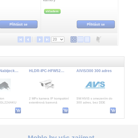
kamery
skladem
Přihlásit se
Přihlásit se
GL224CH Nabijecka Li-ion 4.2V/
HLDR-IPC-HFW5200DP-0600B
AlViS/300 300 adres
ion
2 MPx kamera IP kompaktní
SW AlViS s omezením do
u GL224AKU
exteriérová barevná
300 adres, bez DDE
AKU, 4.2V
Day/Night s mechanickým
serveru
IR filtrem, IR dosvit do
WE 24-230 MVT Quick úhlová bruska
IP Verso - montážní podložka pro 2 moduly
Mohlo by vás zajímat