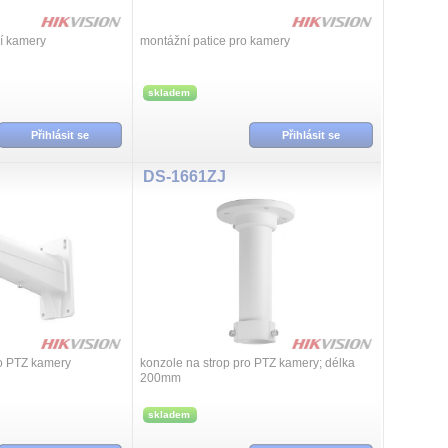
í kamery
montážní patice pro kamery
skladem
Přihlásit se
Přihlásit se
DS-1661ZJ
ro PTZ kamery
konzole na strop pro PTZ kamery; délka
200mm
skladem