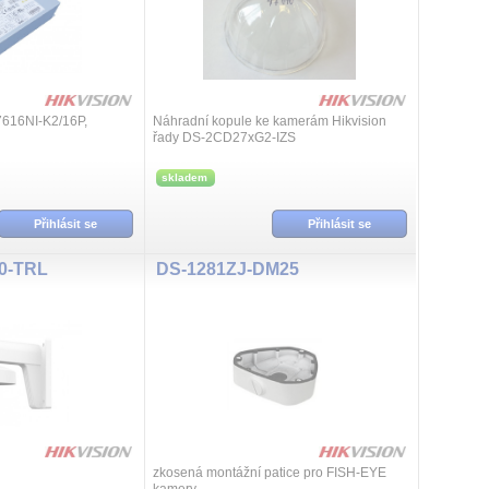
616NI-K2/16P,
Náhradní kopule ke kamerám Hikvision
řady DS-2CD27xG2-IZS
skladem
Přihlásit se
Přihlásit se
0-TRL
DS-1281ZJ-DM25
zkosená montážní patice pro FISH-EYE