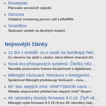
Routeplan
Plánování servisních výjezdů
Senzora
Vzdálený monitoring pomocí sítě LoRaWAN
SmartBox
Sledování zásilek na dlouhých trasách
Nejnovější články
12 dní v Arktidě: co o cestě na Nordkapp řekla
data ze SMARTBOX 2 MAX
Co všechno lze zjistit o zásilce, která během dvanácti dní
projede Arktidou? SMARTBOX 2 MAX jsme vzali na trasu z
Nová éra přístupových systémů: Čtečky HID
Tromsø přes Lofoty, Kirunu a finské Laponsko až na
Signo
Nordkapp. Bez jediného dobití, v mrazu až −13 °C a mimo
Neustále posouváme hranice bezpečnosti a digitalizace.
stabilní mobilní signál zaznamenával polohu, teplotu, světlo,
Rádi bychom Vám proto představili naši nejnovější nabídku
Milesight VioGuard: Revoluce v inteligentní
otřesy i náklon. Výsledkem není jen čára na mapě, ale
v oblasti kontroly přístupu – moderní a vysoce univerzální
detekci dopravních přestupků
podrobný datový příběh celé cesty.
čtečky HID Signo.
Společnost Milesight představuje VioGuard – svou
nejnovější proprietární technologii pro pokročilou detekci
80° bez slepých míst. HDIP738ADB navíc
dopravních přestupků. Tento systém, poháněný
streamuje na YouTube – bez PC.
sofistikovanými algoritmy umělé inteligence (AI), je navržen
Hledáte stoprocentní přehled bez slepých míst? Stropní
tak, aby poskytoval komplexní nástroje pro vymáhání
panoramatická kamera HDIP738ADB skládá obraz ze dvou
4K rekordéry dostaly firmware 9.0.19. Čtyři věci,
dopravních předpisů, zvyšoval bezpečnost na silnicích a
4MP senzorů SONY do jednoho čistého 180° záběru bez
které musíte vědět.
optimalizoval plynulost dopravy v moderních městech.
zkreslení. K tomu přidává AI detekci osob a vozidel,
Milesight vydal firmware 9.0.19-r9 pro 4K rekordéry řady