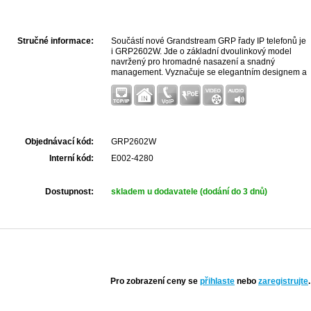
Stručné informace:
Součástí nové Grandstream GRP řady IP telefonů je
i GRP2602W. Jde o základní dvoulinkový model
navržený pro hromadné nasazení a snadný
management. Vyznačuje se elegantním designem a
sadou funkcí nové generace, včetně dualband WiFI,
5 cestné audiokonfer...
Objednávací kód:
GRP2602W
Interní kód:
E002-4280
Dostupnost:
skladem u dodavatele (dodání do 3 dnů)
Pro zobrazení ceny se
přihlaste
nebo
zaregistrujte
.