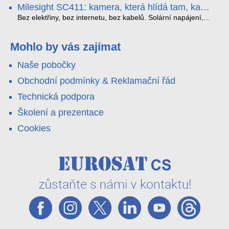
obousměrný zvuk a unikátní možnost přímého vysílání na
H.265. Pokud tyhle systémy instalujete, jsou tu čtyři věci,
Milesight SC411: kamera, která hlídá tam, kam
YouTube – bez běžícího počítače.
které vám zjednoduší práci – a jedna z nich vám ušetří
kabel nedosáhne
spoustu zbytečných výjezdů k zákazníkům.
Bez elektřiny, bez internetu, bez kabelů. Solární napájení,
4G LTE a trojitá detekce PIR × AOV × AI hlídají staveniště,
pole i odlehlé objekty – a alarm s důkazem pošlou rovnou na
váš telefon. Podívejte se na video.
Mohlo by vás zajímat
Naše pobočky
Obchodní podmínky & Reklamační řád
Technická podpora
Školení a prezentace
Cookies