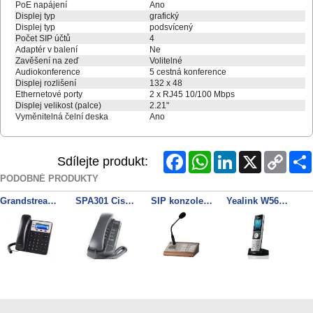
PoE napájení
Ano
Displej typ
grafický
Displej typ
podsvícený
Počet SIP účtů
4
Adaptér v balení
Ne
Zavěšení na zeď
Volitelné
Audiokonference
5 cestná konference
Displej rozlišení
132 x 48
Ethernetové porty
2 x RJ45 10/100 Mbps
Displej velikost (palce)
2.21"
Vyměnitelná čelní deska
Ano
Facebook
WhatsApp
LinkedIn
X
Copy
Sdílejte produkt:
Link
PODOBNÉ PRODUKTY
Grandstream GXP1625 SIP telefon
SPA301 Cisco SIP VOIP telefon
SIP konzole s mikrofonem Organic 914431E
Yealink W56H SIP DECT ručka
Grandstream GXP2140 SIP telefon
Grandstream GXP2130 SIP telefon