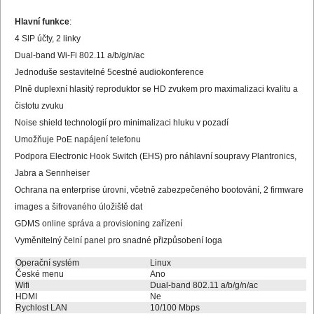
Hlavní funkce
:
4 SIP účty, 2 linky
Dual-band Wi-Fi 802.11 a/b/g/n/ac
Jednoduše sestavitelné 5cestné audiokonference
Plně duplexní hlasitý reproduktor se HD zvukem pro maximalizaci kvalitu a
čistotu zvuku
Noise shield technologií pro minimalizaci hluku v pozadí
Umožňuje PoE napájení telefonu
Podpora Electronic Hook Switch (EHS) pro náhlavní soupravy Plantronics,
Jabra a Sennheiser
Ochrana na enterprise úrovni, včetně zabezpečeného bootování, 2 firmware
images a šifrovaného úložiště dat
GDMS online správa a provisioning zařízení
Vyměnitelný čelní panel pro snadné přizpůsobení loga
Operační systém
Linux
České menu
Ano
Wifi
Dual-band 802.11 a/b/g/n/ac
HDMI
Ne
Rychlost LAN
10/100 Mbps