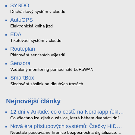
SYSDO
Docházkový systém v cloudu
AutoGPS
Elektronická kniha jízd
EDA
Tiketovací systém v cloudu
Routeplan
Plánování servisních výjezdů
Senzora
Vzdálený monitoring pomocí sítě LoRaWAN
SmartBox
Sledování zásilek na dlouhých trasách
Nejnovější články
12 dní v Arktidě: co o cestě na Nordkapp řekla
data ze SMARTBOX 2 MAX
Co všechno lze zjistit o zásilce, která během dvanácti dní
projede Arktidou? SMARTBOX 2 MAX jsme vzali na trasu z
Nová éra přístupových systémů: Čtečky HID
Tromsø přes Lofoty, Kirunu a finské Laponsko až na
Signo
Nordkapp. Bez jediného dobití, v mrazu až −13 °C a mimo
Neustále posouváme hranice bezpečnosti a digitalizace.