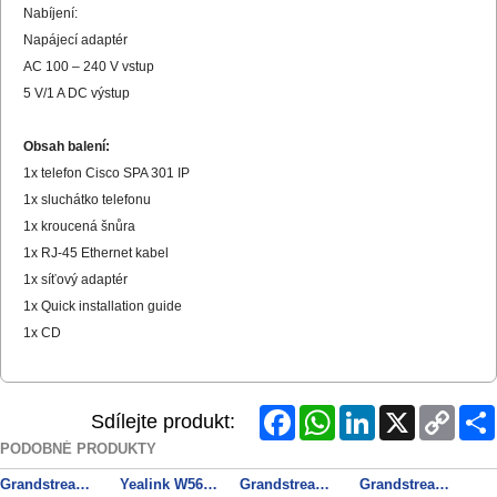
Nabíjení:
Napájecí adaptér
AC 100 – 240 V vstup
5 V/1 A DC výstup
Obsah balení:
1x telefon Cisco SPA 301 IP
1x sluchátko telefonu
1x kroucená šnůra
1x RJ-45 Ethernet kabel
1x síťový adaptér
1x Quick installation guide
1x CD
Facebook
WhatsApp
LinkedIn
X
Copy
Sdílejte produkt:
Link
PODOBNÉ PRODUKTY
Grandstream GXP2130 SIP telefon
Yealink W56H SIP DECT ručka
Grandstream GXP2140 SIP telefon
Grandstream GXP1625 SIP telefon