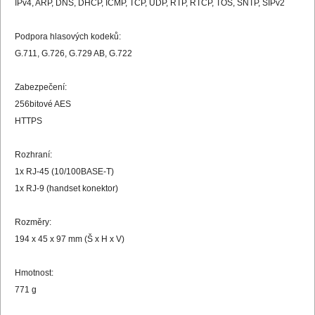
IPv4, ARP, DNS, DHCP, ICMP, TCP, UDP, RTP, RTCP, TOS, SNTP, SIPv2
Podpora hlasových kodeků:
G.711, G.726, G.729 AB, G.722
Zabezpečení:
256bitové AES
HTTPS
Rozhraní:
1x RJ-45 (10/100BASE-T)
1x RJ-9 (handset konektor)
Rozměry:
194 x 45 x 97 mm (Š x H x V)
Hmotnost:
771 g