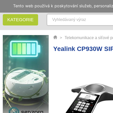
Tento web používá k poskytování služeb, personali
KATEGORIE
>
Telekomunikace a síťové p
Yealink CP930W SIP