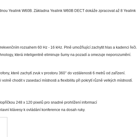
ou Yealink W60B. Základna Yealink W60B DECT dokáže zpracovat až 8 Yealink D
ekvenčním rozsahem 60 Hz - 16 kHz. Plně umožňující zachytit hlas a kadenci řeči.
hnology, která inteligentně eliminuje šumy na pozadí a omezuje neporozumění.
ny, které zachytí zvuk v prostoru 360° do vzdálenosti 6 metrů od zařízení.
volně chodit v zasedací místnosti a flexibilitu při pokrytí různě velkých místností.
lopříčkou 248 x 120 pixelů pro snadné prohlížení informací
 hlavní klávesy k ovládání konference na dosah ruky.