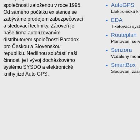
AutoGPS
společností založenou v roce 1995.
Elektronická kn
Od samého počátku existence se
zabýváme prodejem zabezpečovací
EDA
a sledovací techniky. Zároveň je
Tiketovací sys
naše firma autorizovaným
Routeplan
distributorem společnosti Paradox
Plánování serv
pro Českou a Slovenskou
Senzora
republiku. Nedílnou součástí naší
Vzdálený moni
činnosti je i vývoj docházkového
LoRaWAN
SmartBox
systému SYSDO a elektronické
Sledování zási
knihy jízd Auto GPS.
trasách