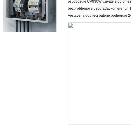
osvobozuje CP930W uživatele od omezení
bezproblémové uspořádat konferenční ho
Vestavěná dobíjecí baterie podporuje 2