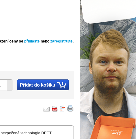
azení ceny se
přihlaste
nebo
zaregistrujte
.
Přidat do košíku
a zabezpečené technologie DECT