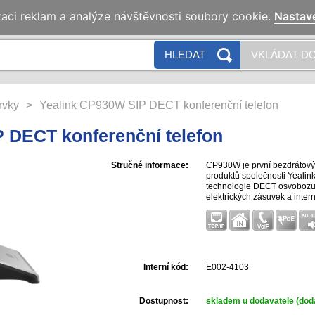
zaci reklam a analýze návštěvnosti soubory cookie.
Nastav
HLEDAT
VKLÁDAT DO
rvky
>
Yealink CP930W SIP DECT konferenční telefon
 DECT konferenční telefon
Stručné informace:
CP930W je první bezdrátový 
produktů společnosti Yealin
technologie DECT osvobozu
elektrických zásuvek a intern
Interní kód:
E002-4103
Dostupnost:
skladem u dodavatele (dodá