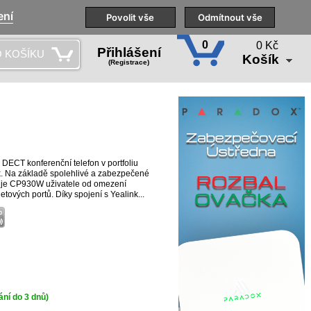
ení
Naše pobočky
Technická podpora
Povolit vše
Školení
Odmítnout vše
CS
0
0 Kč
Přihlášení
 KOŠÍKU
Košík
(Registrace)
DECT konferenční telefon v portfoliu
k. Na základě spolehlivé a zabezpečené
je CP930W uživatele od omezení
etových portů. Díky spojení s Yealink...
ní do 3 dnů)