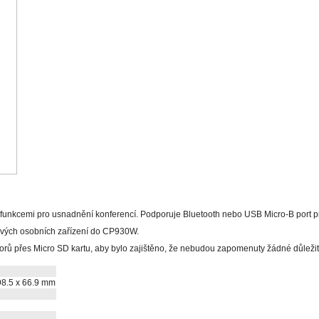
nkcemi pro usnadnění konferencí. Podporuje Bluetooth nebo USB Micro-B port pro 
svých osobních zařízení do CP930W.
ů přes Micro SD kartu, aby bylo zajištěno, že nebudou zapomenuty žádné důležit
98.5 x 66.9 mm