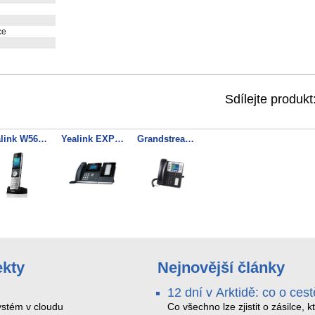
ce
Sdílejte produkt
Yealink W56H SIP DECT ručka
Yealink EXP40 rozšiřující modul
Grandstream GXP2130 SIP telefon
ekty
Nejnovější články
12 dní v Arktidě: co o cest
na Nordkapp řekla data z
stém v cloudu
Co všechno lze zjistit o zásilce, k