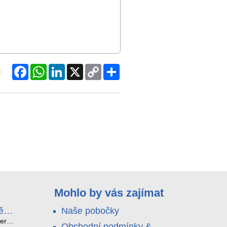
Facebook
WhatsApp
LinkedIn
X
Copy
Share
:
Link
Mohlo by vás zajímat
ě
Naše pobočky
e
terá
Obchodní podmínky &