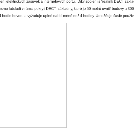
 elektrických zásuvek a internetových portů. Díky spojení s Yealink DECT základ
vor kdekoli v rámci pokrytí DECT základny, které je 50 metrů uvnitř budovy a 300
4 hodin hovoru a vyžaduje úplné nabití méně než 4 hodiny. Umožňuje časté použív