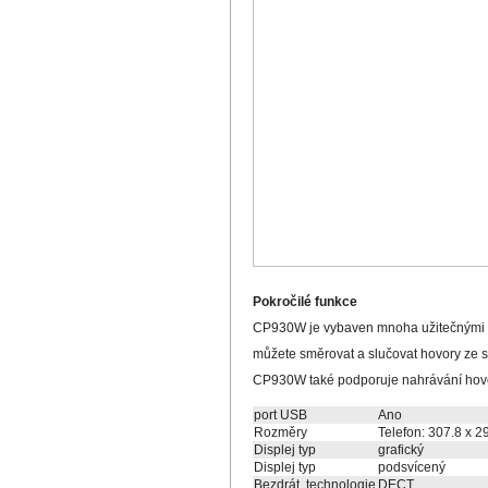
Pokročilé funkce
CP930W je vybaven mnoha užitečnými fu
můžete směrovat a slučovat hovory ze 
CP930W také podporuje nahrávání hovor
port USB
Ano
Rozměry
Telefon: 307.8 x 2
Displej typ
grafický
Displej typ
podsvícený
Bezdrát. technologie
DECT