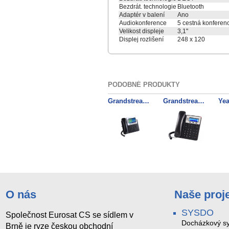
Bezdrát. technologie
Bluetooth
Adaptér v balení
Ano
Audiokonference
5 cestná konferen
Velikost displeje
3,1"
Displej rozlišení
248 x 120
PODOBNÉ PRODUKTY
Grandstream GXP2140 SIP telefon
Grandstream GXP1625 SIP telefon
O nás
Naše proj
SYSDO
Společnost Eurosat CS se sídlem v
Docházkový sy
Brně je ryze českou obchodní