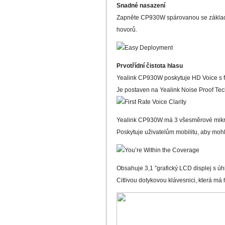
Snadné nasazení
Zapněte CP930W spárovanou se základn
hovorů.
Prvotřídní čistota hlasu
Yealink CP930W poskytuje HD Voice s fr
Je postaven na Yealink Noise Proof Tec
Yealink CP930W má 3 všesměrové mikrofo
Poskytuje uživatelům mobilitu, aby mohli 
Obsahuje 3,1 ”grafický LCD displej s úh
Citlivou dotykovou klávesnici, která má