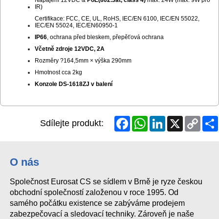
IR)
Certifikace: FCC, CE, UL, RoHS, IEC/EN 6100, IEC/EN 55022,
IEC/EN 55024, IEC/EN60950-1
IP66
, ochrana před bleskem, přepěťová ochrana
Včetně zdroje 12VDC, 2A
Rozměry ?164,5mm × výška 290mm
Hmotnost cca 2kg
Konzole DS-1618ZJ v balení
Facebook
WhatsApp
LinkedIn
X
Copy
Sdílejte produkt:
Link
O nás
Společnost Eurosat CS se sídlem v Brně je ryze českou
obchodní společností založenou v roce 1995. Od
samého počátku existence se zabýváme prodejem
zabezpečovací a sledovací techniky. Zároveň je naše