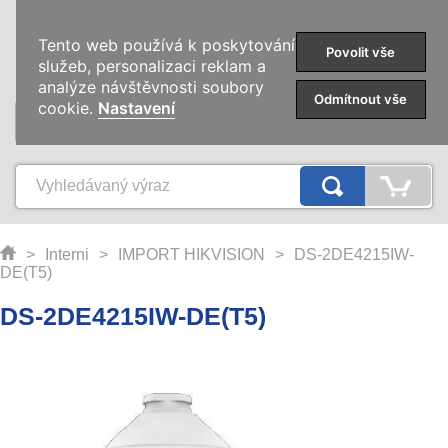
0
Tento web používá k poskytování
Povolit vše
služeb, personalizaci reklam a
analýze návštěvnosti soubory
Odmítnout vše
cookie.
Nastavení
KATEGORIE
>
Interni
>
IMPORT HIKVISION
>
DS-2DE4215IW-
DE(T5)
DS-2DE4215IW-DE(T5)