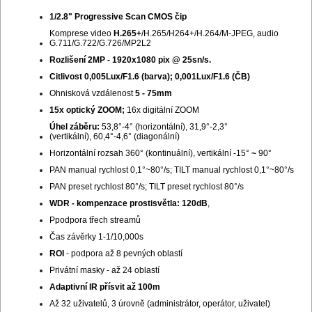
1/2.8" Progressive Scan CMOS čip
Komprese video
H.265+
/H.265/H264+/H.264/M-JPEG, audio
G.711/G.722/G.726/MP2L2
Rozlišení 2MP - 1920x1080 pix @ 25sn/s.
Citlivost 0,005Lux/F1.6 (barva); 0,001Lux/F1.6 (ČB)
Ohnisková vzdálenost
5 - 75mm
15x optický ZOOM;
16x digitální ZOOM
Úhel záběru:
53,8°-4° (horizontální), 31,9°-2,3°
(vertikální), 60,4°-4,6° (diagonální)
Horizontální rozsah 360° (kontinuální), vertikální -15°
~
90°
PAN manual rychlost 0,1°~80°/s; TILT manual rychlost 0,1°~80°/s
PAN preset rychlost 80°/s; TILT preset rychlost 80°/s
WDR - kompenzace prostisvětla: 120dB
,
Ppodpora třech streamů
Čas závěrky 1-1/10,000s
ROI
- podpora až 8 pevných oblastí
Privátní masky - až 24 oblastí
Adaptivní IR přísvit až 100m
Až 32 uživatelů, 3 úrovně (administrátor, operátor, uživatel)