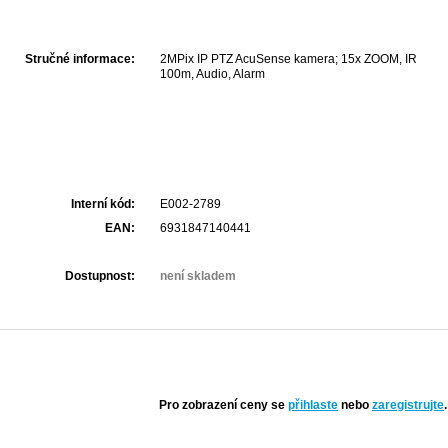
Stručné informace:
2MPix IP PTZ AcuSense kamera; 15x ZOOM, IR
100m, Audio, Alarm
Interní kód:
E002-2789
EAN:
6931847140441
Dostupnost:
není skladem
Pro zobrazení ceny se
přihlaste
nebo
zaregistrujte
.