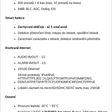
300 presetů + 8 tras (max. 32 presetů na trasu)
AWB, BLC, AGC, Defog, EIS
Smart funkce
Zachycení obličeje - až 5 současně
Detekce překročení linie, vstupu do oblasti, opuštění oblasti
Zanechání zavazadla v oblasti, detekce odstranění předmětu
Rozhraní/ Internet
AUDIO IN/OUT - 1/1
ALARM IN/OUT - 1/1
10/100 Ethernet
Síťové protokoly: IPv4/IPv6,
HTTP,HTTPS,802.1X,QoS,FTP,SMTP,UPnP,SNMP,DNS,
DDNS,NTP,RTSP,RTP,TCP,UDP,IGMP,ICMP,DHCP,PPPoE
Lokální záznam na microSD/SDHC/SDXC kartu max. 256GB
Ostatní
Provozní teplota -30°C ~ 65°C
Napájení 12VDC &
PoE(802.3at, class 4)
max. 24W (max. 9W pro