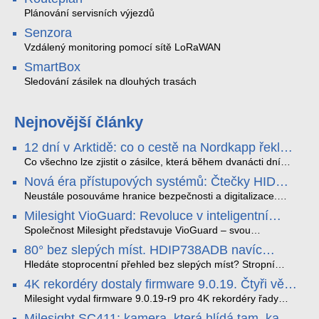
Plánování servisních výjezdů
Senzora
Vzdálený monitoring pomocí sítě LoRaWAN
SmartBox
Sledování zásilek na dlouhých trasách
Nejnovější články
12 dní v Arktidě: co o cestě na Nordkapp řekla
data ze SMARTBOX 2 MAX
Co všechno lze zjistit o zásilce, která během dvanácti dní
projede Arktidou? SMARTBOX 2 MAX jsme vzali na trasu z
Nová éra přístupových systémů: Čtečky HID
Tromsø přes Lofoty, Kirunu a finské Laponsko až na
Signo
Nordkapp. Bez jediného dobití, v mrazu až −13 °C a mimo
Neustále posouváme hranice bezpečnosti a digitalizace.
stabilní mobilní signál zaznamenával polohu, teplotu, světlo,
Rádi bychom Vám proto představili naši nejnovější nabídku
Milesight VioGuard: Revoluce v inteligentní
otřesy i náklon. Výsledkem není jen čára na mapě, ale
v oblasti kontroly přístupu – moderní a vysoce univerzální
detekci dopravních přestupků
podrobný datový příběh celé cesty.
čtečky HID Signo.
Společnost Milesight představuje VioGuard – svou
nejnovější proprietární technologii pro pokročilou detekci
80° bez slepých míst. HDIP738ADB navíc
dopravních přestupků. Tento systém, poháněný
streamuje na YouTube – bez PC.
sofistikovanými algoritmy umělé inteligence (AI), je navržen
Hledáte stoprocentní přehled bez slepých míst? Stropní
tak, aby poskytoval komplexní nástroje pro vymáhání
panoramatická kamera HDIP738ADB skládá obraz ze dvou
4K rekordéry dostaly firmware 9.0.19. Čtyři věci,
dopravních předpisů, zvyšoval bezpečnost na silnicích a
4MP senzorů SONY do jednoho čistého 180° záběru bez
které musíte vědět.
optimalizoval plynulost dopravy v moderních městech.
zkreslení. K tomu přidává AI detekci osob a vozidel,
Milesight vydal firmware 9.0.19-r9 pro 4K rekordéry řady
obousměrný zvuk a unikátní možnost přímého vysílání na
H.265. Pokud tyhle systémy instalujete, jsou tu čtyři věci,
Milesight SC411: kamera, která hlídá tam, kam