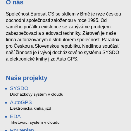
O nás
Společnost Eurosat CS se sídlem v Brně je ryze českou
Kamstrup pit antenna version I-EU, 2m + kroužek flowIQ2200
obchodní společností založenou v roce 1995. Od
samého počátku existence se zabýváme prodejem
zabezpečovací a sledovací techniky. Zároveň je naše
firma autorizovaným distributorem společnosti Paradox
pro Českou a Slovenskou republiku. Nedílnou součástí
naší činnosti je i vývoj docházkového systému SYSDO
a elektronické knihy jízd Auto GPS.
Naše projekty
SYSDO
Docházkový systém v cloudu
AutoGPS
Elektronická kniha jízd
EDA
Tiketovací systém v cloudu
Routeplan