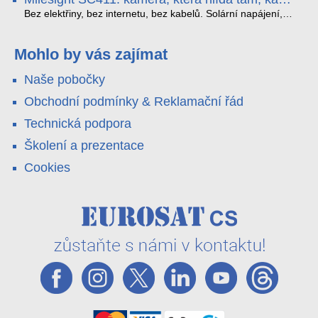
YouTube – bez běžícího počítače.
které vám zjednoduší práci – a jedna z nich vám ušetří
kabel nedosáhne
spoustu zbytečných výjezdů k zákazníkům.
Bez elektřiny, bez internetu, bez kabelů. Solární napájení,
4G LTE a trojitá detekce PIR × AOV × AI hlídají staveniště,
pole i odlehlé objekty – a alarm s důkazem pošlou rovnou na
váš telefon. Podívejte se na video.
Mohlo by vás zajímat
Naše pobočky
Obchodní podmínky & Reklamační řád
Technická podpora
Školení a prezentace
Cookies