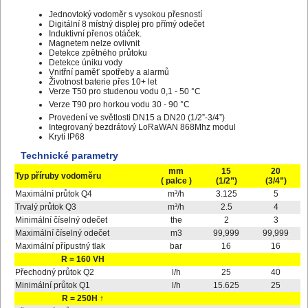
Jednovtoký vodoměr s vysokou přesností
Digitální 8 místný displej pro přímý odečet
Induktivní přenos otáček.
Magnetem nelze ovlivnit
Detekce zpětného průtoku
Detekce úniku vody
Vnitřní paměť spotřeby a alarmů
Životnost baterie přes 10+ let
Verze T50 pro studenou vodu 0,1 - 50 °C
Verze T90 pro horkou vodu 30 - 90 °C
Provedení ve světlosti DN15 a DN20 (1/2”-3/4”)
Integrovaný bezdrátový LoRaWAN 868Mhz modul
Krytí IP68
Technické parametry
mm
15
20
Typ příruby vodoměru
( palce )
(1/2”)
(3/4”)
Maximální průtok Q4
m³/h
3.125
5
Trvalý průtok Q3
m³/h
2.5
4
Minimální číselný odečet
the
2
3
Maximální číselný odečet
m3
99,999
99,999
Maximální přípustný tlak
bar
16
16
R = 160 VH
Přechodný průtok Q2
l/h
25
40
Minimální průtok Q1
l/h
15.625
25
R = 250H ↑