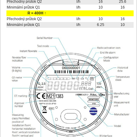
Přechodný průtok Q2
l/h
16
25.6
Minimální průtok Q1
l/h
10
16
R = 400H ↑
Přechodný průtok Q2
l/h
10
16
Minimální průtok Q1
l/h
6.25
10