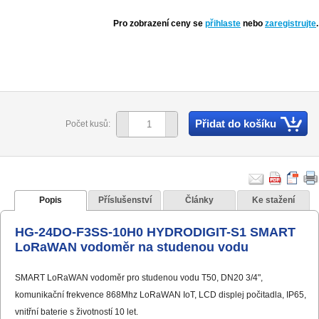
Pro zobrazení ceny se
přihlaste
nebo
zaregistrujte
.
Přidat do košíku
Počet kusů:
Popis
Příslušenství
Články
Ke stažení
HG-24DO-F3SS-10H0 HYDRODIGIT-S1 SMART
LoRaWAN vodoměr na studenou vodu
SMART LoRaWAN vodoměr pro studenou vodu T50, DN20 3/4",
komunikační frekvence 868Mhz LoRaWAN IoT, LCD displej počitadla, IP65,
vnitřní baterie s životností 10 let.