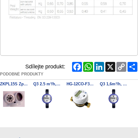
Facebook
WhatsApp
LinkedIn
X
Copy
Sdílejte produkt:
Link
PODOBNÉ PRODUKTY
ZKPL15S Zpětná klapka DIN15 pro GSD8, Hydrodigit
Q3 2.5 m³/h, G1B (R¾) x 190 mm (DN20), PN16, R100 LORAWAN
HG-12CO-F3SS-10HD Vodoměr DN15, T50, 868MHZ LORAWAN
Q3 1,6m³/h, G¾B(R½) x 110mm (DN15), PN16, R250 LORAWAN
Kamstrup modul xx3 LoRaWan, inputs (In-A, In-B), 868 MHz
HG-12CO-C3SS-10HD Vodoměr DN15, T30/90, 868MHZ LORAWAN
Q3 2.5 m³/h, G1B (R¾) x 165 mm (DN20), PN16, R100 (105+60) LORAWAN
MULTICAL® 403 403W7027651355 DN20 měřič tepla