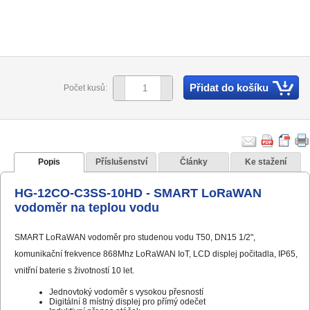
Přidat do košíku
Počet kusů:
Popis
Příslušenství
Články
Ke stažení
HG-12CO-C3SS-10HD - SMART LoRaWAN
vodoměr na teplou vodu
SMART LoRaWAN vodoměr pro studenou vodu T50, DN15 1/2",
komunikační frekvence 868Mhz LoRaWAN IoT, LCD displej počitadla, IP65,
vnitřní baterie s životností 10 let.
Jednovtoký vodoměr s vysokou přesností
Digitální 8 místný displej pro přímý odečet