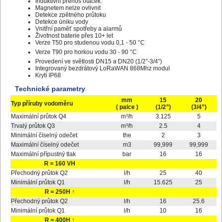
Induktivní přenos otáček.
Magnetem nelze ovlivnit
Detekce zpětného průtoku
Detekce úniku vody
Vnitřní paměť spotřeby a alarmů
Životnost baterie přes 10+ let
Verze T50 pro studenou vodu 0,1 - 50 °C
Verze T90 pro horkou vodu 30 - 90 °C
Provedení ve světlosti DN15 a DN20 (1/2”-3/4”)
Integrovaný bezdrátový LoRaWAN 868Mhz modul
Krytí IP68
Technické parametry
mm
15
20
Typ příruby vodoměru
( palce )
(1/2”)
(3/4”)
Maximální průtok Q4
m³/h
3.125
5
Trvalý průtok Q3
m³/h
2.5
4
Minimální číselný odečet
the
2
3
Maximální číselný odečet
m3
99,999
99,999
Maximální přípustný tlak
bar
16
16
R = 160 VH
Přechodný průtok Q2
l/h
25
40
Minimální průtok Q1
l/h
15.625
25
R = 250H ↑
Přechodný průtok Q2
l/h
16
25.6
Minimální průtok Q1
l/h
10
16
R = 400H ↑