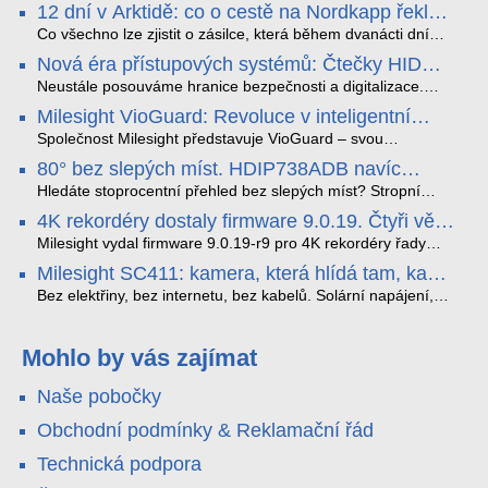
12 dní v Arktidě: co o cestě na Nordkapp řekla
data ze SMARTBOX 2 MAX
Co všechno lze zjistit o zásilce, která během dvanácti dní
projede Arktidou? SMARTBOX 2 MAX jsme vzali na trasu z
Nová éra přístupových systémů: Čtečky HID
Tromsø přes Lofoty, Kirunu a finské Laponsko až na
Signo
Nordkapp. Bez jediného dobití, v mrazu až −13 °C a mimo
Neustále posouváme hranice bezpečnosti a digitalizace.
stabilní mobilní signál zaznamenával polohu, teplotu, světlo,
Rádi bychom Vám proto představili naši nejnovější nabídku
Milesight VioGuard: Revoluce v inteligentní
otřesy i náklon. Výsledkem není jen čára na mapě, ale
v oblasti kontroly přístupu – moderní a vysoce univerzální
detekci dopravních přestupků
podrobný datový příběh celé cesty.
čtečky HID Signo.
Společnost Milesight představuje VioGuard – svou
nejnovější proprietární technologii pro pokročilou detekci
80° bez slepých míst. HDIP738ADB navíc
dopravních přestupků. Tento systém, poháněný
streamuje na YouTube – bez PC.
sofistikovanými algoritmy umělé inteligence (AI), je navržen
Hledáte stoprocentní přehled bez slepých míst? Stropní
tak, aby poskytoval komplexní nástroje pro vymáhání
panoramatická kamera HDIP738ADB skládá obraz ze dvou
4K rekordéry dostaly firmware 9.0.19. Čtyři věci,
dopravních předpisů, zvyšoval bezpečnost na silnicích a
4MP senzorů SONY do jednoho čistého 180° záběru bez
které musíte vědět.
optimalizoval plynulost dopravy v moderních městech.
zkreslení. K tomu přidává AI detekci osob a vozidel,
Milesight vydal firmware 9.0.19-r9 pro 4K rekordéry řady
obousměrný zvuk a unikátní možnost přímého vysílání na
H.265. Pokud tyhle systémy instalujete, jsou tu čtyři věci,
Milesight SC411: kamera, která hlídá tam, kam
YouTube – bez běžícího počítače.
které vám zjednoduší práci – a jedna z nich vám ušetří
kabel nedosáhne
spoustu zbytečných výjezdů k zákazníkům.
Bez elektřiny, bez internetu, bez kabelů. Solární napájení,
4G LTE a trojitá detekce PIR × AOV × AI hlídají staveniště,
pole i odlehlé objekty – a alarm s důkazem pošlou rovnou na
váš telefon. Podívejte se na video.
Mohlo by vás zajímat
Naše pobočky
Obchodní podmínky & Reklamační řád
Technická podpora