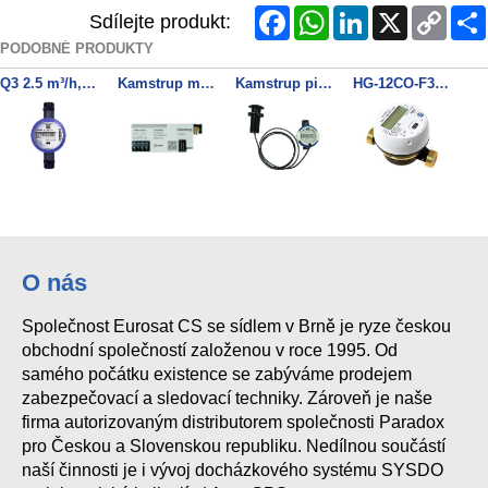
Facebook
WhatsApp
LinkedIn
X
Copy
Sdílejte produkt:
Link
PODOBNÉ PRODUKTY
Q3 2.5 m³/h, G1B (R¾) x 190 mm (DN20), PN16, R100 LORAWAN
Kamstrup modul xx3 LoRaWan, inputs (In-A, In-B), 868 MHz
Kamstrup pit antenna version I-EU, 2m + kroužek flowIQ2200
HG-12CO-F3SS-10HD Vodoměr DN15, T50, 868MHZ LORAWAN
ZKPL15S Zpětná klapka DIN15 pro GSD8, Hydrodigit
HG-24DO-F3SS-10H0 HYDRODIGIT-S1 3/4" AF DN20 130mm, T50, 868MHZ LORAWAN
Q3 1,6m³/h, G¾B(R½) x 110mm (DN15), PN16, R250 LORAWAN
MULTICAL® 403 403W7027651355 DN20 měřič tepla
O nás
Společnost Eurosat CS se sídlem v Brně je ryze českou
Q3 2.5 m³/h, G1B (R¾) x 165 mm (DN20), PN16, R100 (105+60) LORAWAN
obchodní společností založenou v roce 1995. Od
samého počátku existence se zabýváme prodejem
zabezpečovací a sledovací techniky. Zároveň je naše
firma autorizovaným distributorem společnosti Paradox
pro Českou a Slovenskou republiku. Nedílnou součástí
naší činnosti je i vývoj docházkového systému SYSDO