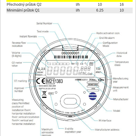
Přechodný průtok Q2
l/h
10
16
Minimální průtok Q1
l/h
6.25
10