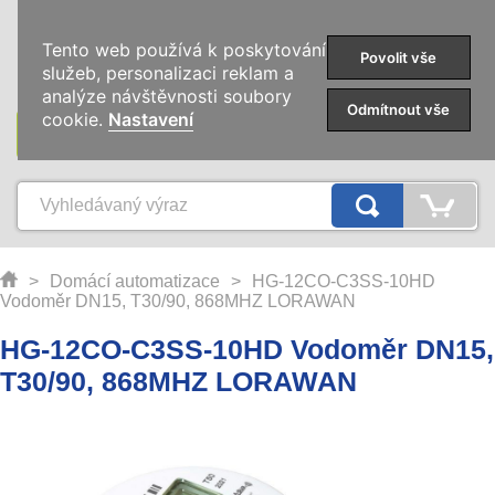
0
Tento web používá k poskytování
Povolit vše
služeb, personalizaci reklam a
analýze návštěvnosti soubory
Odmítnout vše
cookie.
Nastavení
KATEGORIE
>
Domácí automatizace
>
HG-12CO-C3SS-10HD
Vodoměr DN15, T30/90, 868MHZ LORAWAN
HG-12CO-C3SS-10HD Vodoměr DN15,
T30/90, 868MHZ LORAWAN