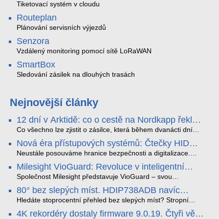
Tiketovací systém v cloudu
Routeplan
Plánování servisních výjezdů
Senzora
Vzdálený monitoring pomocí sítě LoRaWAN
SmartBox
Sledování zásilek na dlouhých trasách
Nejnovější články
12 dní v Arktidě: co o cestě na Nordkapp řekla
data ze SMARTBOX 2 MAX
Co všechno lze zjistit o zásilce, která během dvanácti dní
projede Arktidou? SMARTBOX 2 MAX jsme vzali na trasu z
Nová éra přístupových systémů: Čtečky HID
Tromsø přes Lofoty, Kirunu a finské Laponsko až na
Signo
Nordkapp. Bez jediného dobití, v mrazu až −13 °C a mimo
Neustále posouváme hranice bezpečnosti a digitalizace.
stabilní mobilní signál zaznamenával polohu, teplotu, světlo,
Rádi bychom Vám proto představili naši nejnovější nabídku
Milesight VioGuard: Revoluce v inteligentní
otřesy i náklon. Výsledkem není jen čára na mapě, ale
v oblasti kontroly přístupu – moderní a vysoce univerzální
detekci dopravních přestupků
podrobný datový příběh celé cesty.
čtečky HID Signo.
Společnost Milesight představuje VioGuard – svou
nejnovější proprietární technologii pro pokročilou detekci
80° bez slepých míst. HDIP738ADB navíc
dopravních přestupků. Tento systém, poháněný
streamuje na YouTube – bez PC.
sofistikovanými algoritmy umělé inteligence (AI), je navržen
Hledáte stoprocentní přehled bez slepých míst? Stropní
tak, aby poskytoval komplexní nástroje pro vymáhání
panoramatická kamera HDIP738ADB skládá obraz ze dvou
4K rekordéry dostaly firmware 9.0.19. Čtyři věci,
dopravních předpisů, zvyšoval bezpečnost na silnicích a
4MP senzorů SONY do jednoho čistého 180° záběru bez