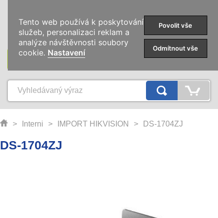
0
Tento web používá k poskytování
Povolit vše
služeb, personalizaci reklam a
analýze návštěvnosti soubory
Odmítnout vše
cookie.
Nastavení
KATEGORIE
>
Interni
>
IMPORT HIKVISION
>
DS-1704ZJ
DS-1704ZJ