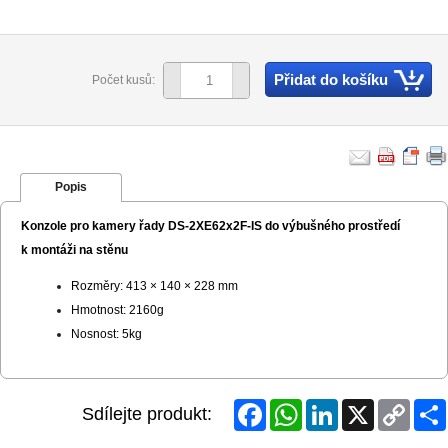
Přidat do košíku
Počet kusů:
Popis
Konzole pro kamery řady
DS-2XE62x2F-I
S
do výbušného prostředí
k montáži na stěnu
Rozměry: 413 × 140 × 228 mm
Hmotnost: 2160g
Nosnost: 5kg
Facebook
WhatsApp
LinkedIn
X
Copy
Sdílejte produkt:
Link