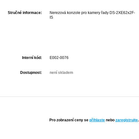
Stručné informace:
Nerezová konzole pro kamery řady DS-2XE62x2F-
IS
Interní kód:
E002-0076
Dostupnost:
není skladem
Pro zobrazení ceny se
přihlaste
nebo
zaregistrujte
.