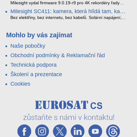
které musíte vědět.
optimalizoval plynulost dopravy v moderních městech.
zkreslení. K tomu přidává AI detekci osob a vozidel,
Milesight vydal firmware 9.0.19-r9 pro 4K rekordéry řady
obousměrný zvuk a unikátní možnost přímého vysílání na
H.265. Pokud tyhle systémy instalujete, jsou tu čtyři věci,
Milesight SC411: kamera, která hlídá tam, kam
YouTube – bez běžícího počítače.
které vám zjednoduší práci – a jedna z nich vám ušetří
kabel nedosáhne
spoustu zbytečných výjezdů k zákazníkům.
Bez elektřiny, bez internetu, bez kabelů. Solární napájení,
4G LTE a trojitá detekce PIR × AOV × AI hlídají staveniště,
pole i odlehlé objekty – a alarm s důkazem pošlou rovnou na
váš telefon. Podívejte se na video.
Mohlo by vás zajímat
Naše pobočky
Obchodní podmínky & Reklamační řád
Technická podpora
Školení a prezentace
Cookies