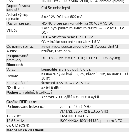
LAN:
10/100BASE-TX s Auto-MDIX, RJ-45 female (pigtail)
Doporučovaná
Cat-5e nebo lepší
kabeláž:
Aktivní výstup
8 až 12V DC/max 600 mA
spínače:
Pasivní spínač:
NO/NC přepínací kontakty, až 30 V/1 A AC/DC
2 vstupy v pasivním/aktivním režimu (-30 V až +30 V
Vstupy:
DC)
OFF = otevřeno nebo Uin> 1.5 V
ON = krátké spojení nebo Uin< 1.5 V
Ochranný spínač:
automaticky součástí jednotky 2N Access Unit M
Audio:
bzučák, 1 W/8ohm
Podporované
DHCP opt. 66, SMTP, TFTP, HTTP, HTTPS, Syslog
protokoly:
Bluetooth
Verze:
kompatibilní s Bluetooth 5.0 LE
nastavitelný (krátký ~ 0,5m, střední ~ 2m, na dálku ~ až
Dosah:
10 m)
Zabezpečení:
šifrování RSA-1024 a AES-128
RX citlivost:
až 94.8 dBm
Podpora mobilních aplikací
Android 6.0 a vyšší, iOS 12.0 a vyšší
Čtečka RFID karet
Podporované frekvence:
varianta 13.56 MHz
varianta 125 kHz a 13.56 MHz
125 kHz:
EM4100, EM4102
13.56 MHz:
ISO14443A, ISO14443B, podpora NFC
čte UID (CSN)
Mechanické vlastnosti