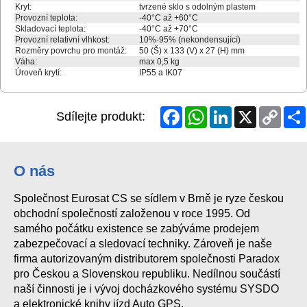
Kryt:
tvrzené sklo s odolným plastem
Provozní teplota:
-40°C až +60°C
Skladovací teplota:
-40°C až +70°C
Provozní relativní vlhkost:
10%-95% (nekondensující)
Rozměry povrchu pro montáž:
50 (Š) x 133 (V) x 27 (H) mm
Váha:
max 0,5 kg
Úroveň krytí:
IP55 a IK07
Facebook
WhatsApp
LinkedIn
X
Copy
Sdílejte produkt:
Link
O nás
Společnost Eurosat CS se sídlem v Brně je ryze českou
obchodní společností založenou v roce 1995. Od
samého počátku existence se zabýváme prodejem
zabezpečovací a sledovací techniky. Zároveň je naše
firma autorizovaným distributorem společnosti Paradox
pro Českou a Slovenskou republiku. Nedílnou součástí
naší činnosti je i vývoj docházkového systému SYSDO
a elektronické knihy jízd Auto GPS.