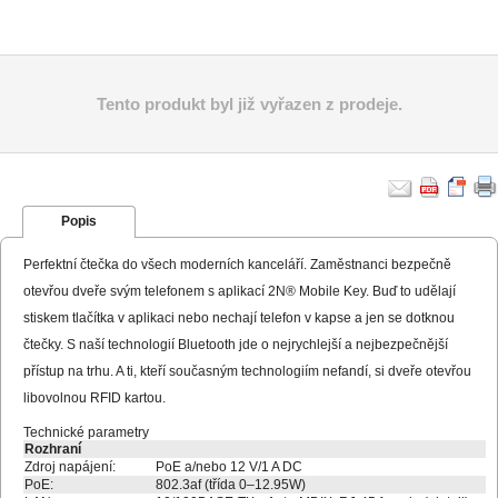
Tento produkt byl již vyřazen z prodeje.
Popis
Perfektní čtečka do všech moderních kanceláří. Zaměstnanci bezpečně
otevřou dveře svým telefonem s aplikací 2N® Mobile Key. Buď to udělají
stiskem tlačítka v aplikaci nebo nechají telefon v kapse a jen se dotknou
čtečky. S naší technologií Bluetooth jde o nejrychlejší a nejbezpečnější
přístup na trhu. A ti, kteří současným technologiím nefandí, si dveře otevřou
libovolnou RFID kartou.
Technické parametry
Rozhraní
Zdroj napájení:
PoE a/nebo 12 V/1 A DC
PoE:
802.3af (třída 0–12.95W)