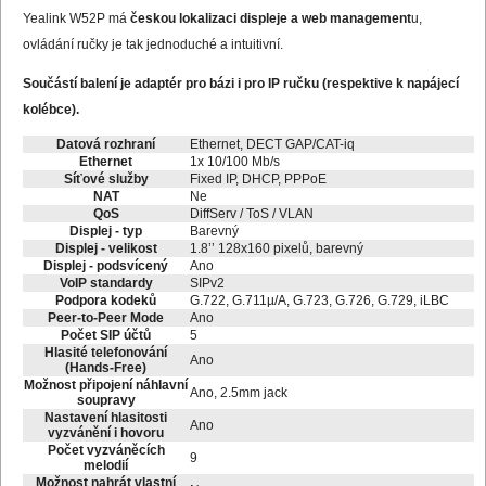
Yealink W52P má
českou lokalizaci displeje a web management
u,
ovládání ručky je tak jednoduché a intuitivní.
Součástí balení je adaptér pro bázi i pro IP ručku (respektive k napájecí
kolébce).
Datová rozhraní
Ethernet, DECT GAP/CAT-iq
Ethernet
1x 10/100 Mb/s
Síťové služby
Fixed IP, DHCP, PPPoE
NAT
Ne
QoS
DiffServ / ToS / VLAN
Displej - typ
Barevný
Displej - velikost
1.8’’ 128x160 pixelů, barevný
Displej - podsvícený
Ano
VoIP standardy
SIPv2
Podpora kodeků
G.722, G.711µ/A, G.723, G.726, G.729, iLBC
Peer-to-Peer Mode
Ano
Počet SIP účtů
5
Hlasité telefonování
Ano
(Hands-Free)
Možnost připojení náhlavní
Ano, 2.5mm jack
soupravy
Nastavení hlasitosti
Ano
vyzvánění i hovoru
Počet vyzváněcích
9
melodií
Možnost nahrát vlastní