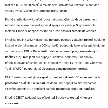
rozlišením 128x160 pixelů a má moderní uživatelské rozhraní a nabídne
vysoku kvalitu zvuku díky
technologii HD Voice
.
Pro větší uživatelský komfort ručka nabízí na výběr ze
dvou barevných
motivů
, lze si také nastavit spořič displej a na výběr je 9 vyzváněcích
melodií. Pro větší bezpečnost lze na ručce nastavit
zámek klávesnice
.
IP ručka Yealink W52P disponuje
bohatou paletou volacích funkcí
, nabídne
lokální telefonní seznam na 500 kontaktů, podporuje také vzdálené telefonní
seznamy typu
XML
a
Broadsoft
. Telefon má také
6 programovatelných
tlačítek
a
2,5 mm jack
pro připojení náhlavní soupravy. Snadno tak
přepojíte hovor, přesměrujete jej nebo díky Caller ID uvidíte, kdo Vám volá.
Yealink W52P podporuje až
3cestnou skupinovou konferenci
.
DECT základna poskytuje
signál pro ručku v dosahu 50 m ve vnitřních
prostorách a až 300 m venku
. Základnu lze připojit do sítě jak pomocí
síťového adaptéru (je součástí balení),
podporuje také PoE napájení
.
K jedné DECT základně
lze připojit až 5 ruček
a
vést až 4 hovory
současně
.