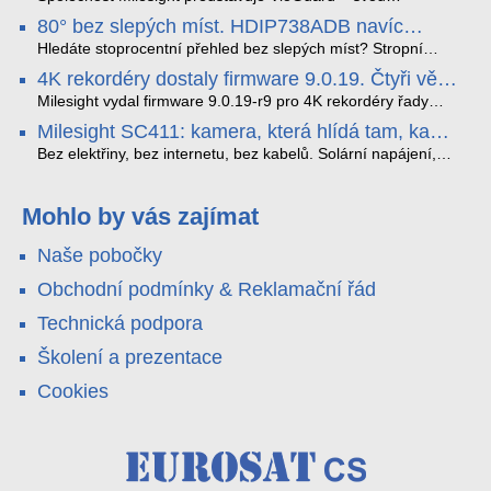
nejnovější proprietární technologii pro pokročilou detekci
80° bez slepých míst. HDIP738ADB navíc
dopravních přestupků. Tento systém, poháněný
streamuje na YouTube – bez PC.
sofistikovanými algoritmy umělé inteligence (AI), je navržen
Hledáte stoprocentní přehled bez slepých míst? Stropní
tak, aby poskytoval komplexní nástroje pro vymáhání
panoramatická kamera HDIP738ADB skládá obraz ze dvou
4K rekordéry dostaly firmware 9.0.19. Čtyři věci,
dopravních předpisů, zvyšoval bezpečnost na silnicích a
4MP senzorů SONY do jednoho čistého 180° záběru bez
které musíte vědět.
optimalizoval plynulost dopravy v moderních městech.
zkreslení. K tomu přidává AI detekci osob a vozidel,
Milesight vydal firmware 9.0.19-r9 pro 4K rekordéry řady
obousměrný zvuk a unikátní možnost přímého vysílání na
H.265. Pokud tyhle systémy instalujete, jsou tu čtyři věci,
Milesight SC411: kamera, která hlídá tam, kam
YouTube – bez běžícího počítače.
které vám zjednoduší práci – a jedna z nich vám ušetří
kabel nedosáhne
spoustu zbytečných výjezdů k zákazníkům.
Bez elektřiny, bez internetu, bez kabelů. Solární napájení,
4G LTE a trojitá detekce PIR × AOV × AI hlídají staveniště,
pole i odlehlé objekty – a alarm s důkazem pošlou rovnou na
váš telefon. Podívejte se na video.
Mohlo by vás zajímat
Naše pobočky
Obchodní podmínky & Reklamační řád
Technická podpora
Školení a prezentace
Cookies