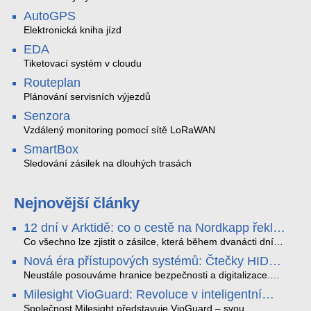
AutoGPS
Elektronická kniha jízd
EDA
Tiketovací systém v cloudu
Routeplan
Plánování servisních výjezdů
Senzora
Vzdálený monitoring pomocí sítě LoRaWAN
SmartBox
Sledování zásilek na dlouhých trasách
Nejnovější články
12 dní v Arktidě: co o cestě na Nordkapp řekla
data ze SMARTBOX 2 MAX
Co všechno lze zjistit o zásilce, která během dvanácti dní
projede Arktidou? SMARTBOX 2 MAX jsme vzali na trasu z
Nová éra přístupových systémů: Čtečky HID
Tromsø přes Lofoty, Kirunu a finské Laponsko až na
Signo
Nordkapp. Bez jediného dobití, v mrazu až −13 °C a mimo
Neustále posouváme hranice bezpečnosti a digitalizace.
stabilní mobilní signál zaznamenával polohu, teplotu, světlo,
Rádi bychom Vám proto představili naši nejnovější nabídku
Milesight VioGuard: Revoluce v inteligentní
otřesy i náklon. Výsledkem není jen čára na mapě, ale
v oblasti kontroly přístupu – moderní a vysoce univerzální
detekci dopravních přestupků
podrobný datový příběh celé cesty.
čtečky HID Signo.
Společnost Milesight představuje VioGuard – svou