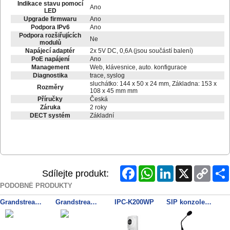
Indikace stavu pomocí
Ano
LED
Upgrade firmwaru
Ano
Podpora IPv6
Ano
Podpora rozšiřujících
Ne
modulů
Napájecí adaptér
2x 5V DC, 0,6A (jsou součástí balení)
PoE napájení
Ano
Management
Web, klávesnice, auto. konfigurace
Diagnostika
trace, syslog
sluchátko: 144 x 50 x 24 mm, Základna: 153 x
Rozměry
108 x 45 mm mm
Příručky
Česká
Záruka
2 roky
DECT systém
Základní
Facebook
WhatsApp
LinkedIn
X
Copy
Sdílejte produkt:
Link
PODOBNÉ PRODUKTY
Grandstream GXP2140 SIP telefon
Grandstream DP750 SIP DECT základnová stanice
IPC-K200WP
SIP konzole s mikrofonem Organic 914431E