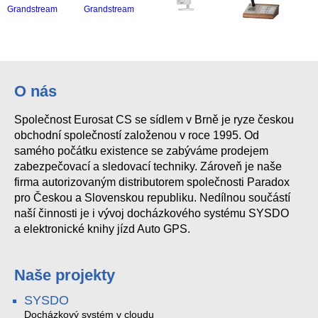
Grandstream GXP1625 SIP telefon
Yealink W56H SIP DECT ručka
Grandstream GXP2130 SIP telefon
SPA301 Cisco SIP VOIP telefon
O nás
Společnost Eurosat CS se sídlem v Brně je ryze českou
obchodní společností založenou v roce 1995. Od
samého počátku existence se zabýváme prodejem
zabezpečovací a sledovací techniky. Zároveň je naše
firma autorizovaným distributorem společnosti Paradox
pro Českou a Slovenskou republiku. Nedílnou součástí
naší činnosti je i vývoj docházkového systému SYSDO
a elektronické knihy jízd Auto GPS.
Naše projekty
SYSDO
Docházkový systém v cloudu