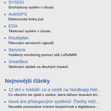
SYSDO
Docházkový systém v cloudu
AutoGPS
Elektronická kniha jízd
EDA
Tiketovací systém v cloudu
Routeplan
Plánování servisních výjezdů
Senzora
Vzdálený monitoring pomocí sítě LoRaWAN
SmartBox
Sledování zásilek na dlouhých trasách
Nejnovější články
12 dní v Arktidě: co o cestě na Nordkapp řekla
data ze SMARTBOX 2 MAX
Co všechno lze zjistit o zásilce, která během dvanácti dní
projede Arktidou? SMARTBOX 2 MAX jsme vzali na trasu z
Nová éra přístupových systémů: Čtečky HID
Tromsø přes Lofoty, Kirunu a finské Laponsko až na
Signo
Nordkapp. Bez jediného dobití, v mrazu až −13 °C a mimo
Neustále posouváme hranice bezpečnosti a digitalizace.
stabilní mobilní signál zaznamenával polohu, teplotu, světlo,
Rádi bychom Vám proto představili naši nejnovější nabídku