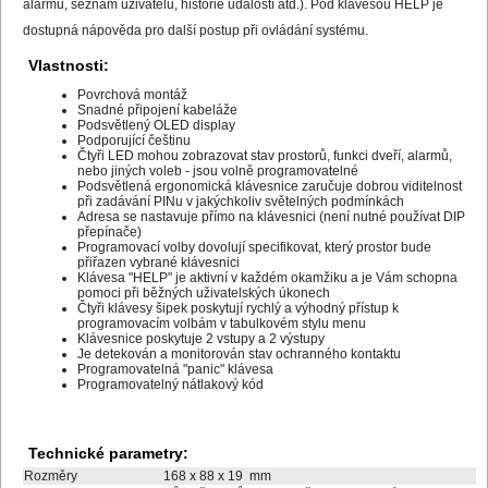
alarmů, seznam uživatelů, historie událostí atd.). Pod klávesou HELP je
dostupná nápověda pro další postup při ovládání systému.
Vlastnosti:
Povrchová montáž
Snadné připojení kabeláže
Podsvětlený OLED display
Podporující češtinu
Čtyři LED mohou zobrazovat stav prostorů, funkci dveří, alarmů,
nebo jiných voleb - jsou volně programovatelné
Podsvětlená ergonomická klávesnice zaručuje dobrou viditelnost
při zadávání PINu v jakýchkoliv světelných podmínkách
Adresa se nastavuje přímo na klávesnici (není nutné používat DIP
přepínače)
Programovací volby dovolují specifikovat, který prostor bude
přiřazen vybrané klávesnici
Klávesa "HELP" je aktivní v každém okamžiku a je Vám schopna
pomoci při běžných uživatelských úkonech
Čtyři klávesy šipek poskytují rychlý a výhodný přístup k
programovacím volbám v tabulkovém stylu menu
Klávesnice poskytuje 2 vstupy a 2 výstupy
Je detekován a monitorován stav ochranného kontaktu
Programovatelná "panic" klávesa
Programovatelný nátlakový kód
Technické parametry:
Rozměry
168 x 88 x 19 mm