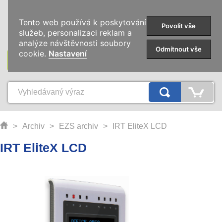
0
Tento web používá k poskytování
Povolit vše
služeb, personalizaci reklam a
analýze návštěvnosti soubory
Odmítnout vše
cookie.
Nastavení
KATEGORIE
>
Archiv
>
EZS archiv
>
IRT EliteX LCD
IRT EliteX LCD