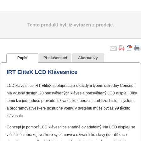
Tento produkt byl již vyřazen z prodeje.
Popis
Příslušenství
Alternativy
IRT EliteX LCD Klávesnice
LCD klávesnice IRT EliteX spolupracuje s každým typem ústředny Concept.
Má vkusný design, 20 podsvětlených kláves a podsvětlený LCD displej. Díky
tomu lze jednoduše provádět uživatelské operace, prohlížet historii systému
a programovat veškeré dostupné volby. V systému může být až 99 těchto
klávesnic.
Concept je pomocí LCD klávesnice snadně ovladatelný. Na LCD displeji se
v češtině zobrazují veškeré systémové a uživatelské stavy (identifikace