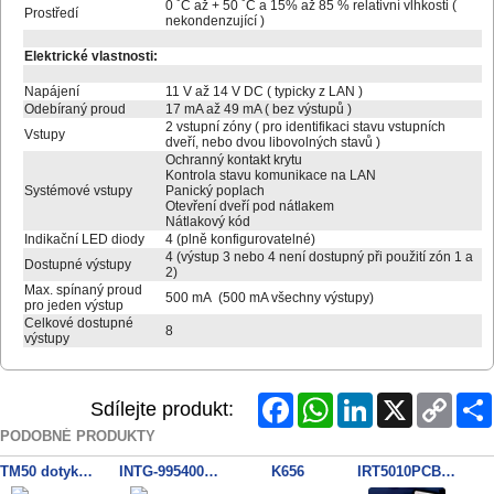
0 ˚C až + 50 ˚C a 15% až 85 % relativní vlhkosti (
Prostředí
nekondenzující )
Elektrické vlastnosti:
Napájení
11 V až 14 V DC ( typicky z LAN )
Odebíraný proud
17 mA až 49 mA ( bez výstupů )
2 vstupní zóny ( pro identifikaci stavu vstupních
Vstupy
dveří, nebo dvou libovolných stavů )
Ochranný kontakt krytu
Kontrola stavu komunikace na LAN
Systémové vstupy
Panický poplach
Otevření dveří pod nátlakem
Nátlakový kód
Indikační LED diody
4 (plně konfigurovatelné)
4 (výstup 3 nebo 4 není dostupný při použití zón 1 a
Dostupné výstupy
2)
Max. spínaný proud
500 mA (500 mA všechny výstupy)
pro jeden výstup
Celkové dostupné
8
výstupy
Facebook
WhatsApp
LinkedIn
X
Copy
Sdílejte produkt:
Link
PODOBNÉ PRODUKTY
TM50 dotyková klávesnice - černá
INTG-995400 EliteX Terminal
K656
IRT5010PCBK Waterproof keypad