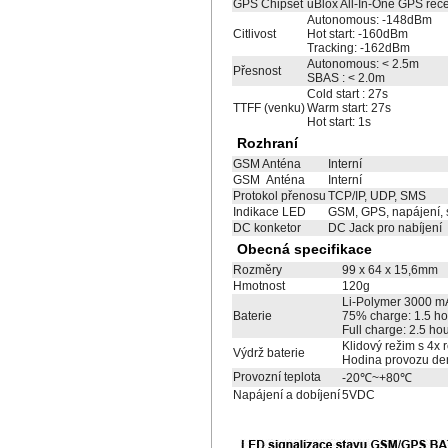
GPS Chipset
uBlox All-In-One GPS recei
Autonomous: -148dBm
Citlivost
Hot start: -160dBm
Tracking: -162dBm
Autonomous: < 2.5m
Přesnost
SBAS : < 2.0m
Cold start : 27s
TTFF (venku)
Warm start: 27s
Hot start: 1s
Rozhraní
GSM Anténa
Interní
GSM Anténa
Interní
Protokol přenosu
TCP/IP, UDP, SMS
Indikace LED
GSM, GPS, napájení, 
DC konketor
DC Jack pro nabíjení
Obecná specifikace
Rozměry
99 x 64 x 15,6mm
Hmotnost
120g
Li-Polymer 3000 m
Baterie
75% charge: 1.5 ho
Full charge: 2.5 ho
Klidový režim s 4x
Výdrž baterie
Hodina provozu den
Provozní teplota
-20℃~+80℃
Napájení a dobíjení
5VDC