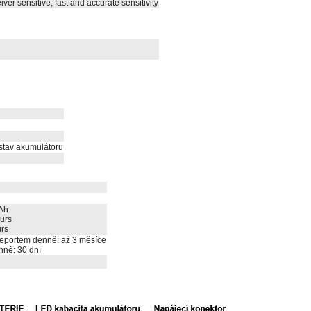
ver sensitive, fast and accurate sensitivity
stav akumulátoru
Ah
urs
urs
 reportem denně: až 3 měsíce
ně: 30 dní