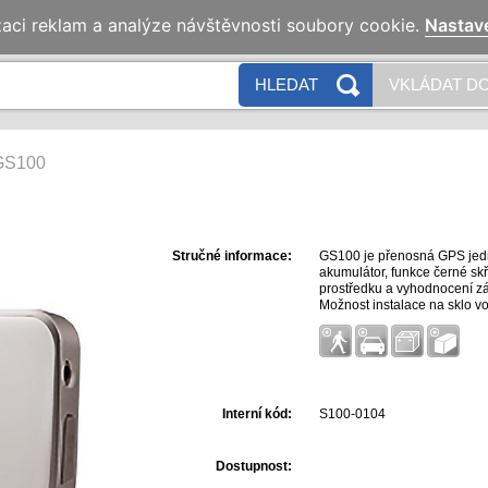
zaci reklam a analýze návštěvnosti soubory cookie.
Nastav
HLEDAT
VKLÁDAT DO
GS100
Stručné informace:
GS100 je přenosná GPS jedn
akumulátor, funkce černé s
prostředku a vyhodnocení 
Možnost instalace na sklo v
vydržet na jedno nabití až 
senzorem, může také po celo
upozornění. Komunikace je 
Interní kód:
S100-0104
Dostupnost: