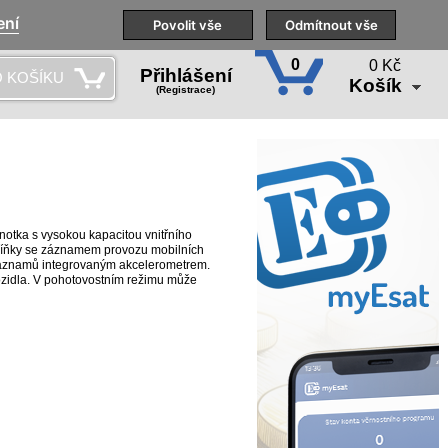
ení
Naše pobočky
Technická podpora
Povolit vše
Školení
Odmítnout vše
CS
0
0 Kč
Přihlášení
 KOŠÍKU
Košík
(Registrace)
otka s vysokou kapacitou vnitřního
kříňky se záznamem provozu mobilních
záznamů integrovaným akcelerometrem.
ozidla. V pohotovostním režimu může
3 měsíce. S vestavěným pohybovým
u dobu detekovat pohyb a posílat
zprostředkována přes GPRS / SMS.