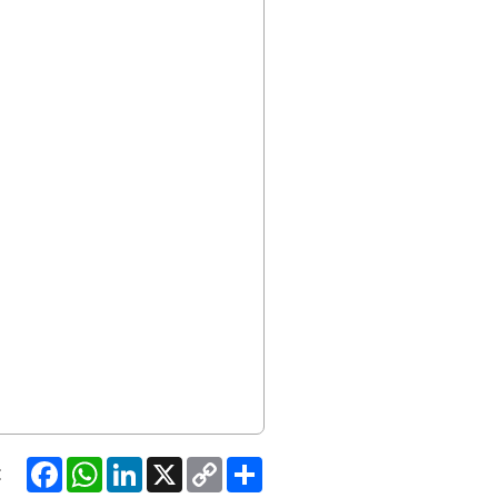
Facebook
WhatsApp
LinkedIn
X
Copy
Share
:
Link