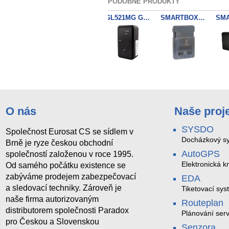
PODOBNÉ PRODUKTY
SMARTBOX 2 LITE
SMARTBOX MINI MAG LTE GPS tracker
GL521MG GPS Tracker LTE
SMARTBOX 2 EMM
O nás
Naše proj
SYSDO
Společnost Eurosat CS se sídlem v
Docházkový sy
Brně je ryze českou obchodní
AutoGPS
společností založenou v roce 1995.
Elektronická kn
Od samého počátku existence se
zabýváme prodejem zabezpečovací
EDA
a sledovací techniky. Zároveň je
Tiketovací sys
naše firma autorizovaným
Routeplan
distributorem společnosti Paradox
Plánování serv
pro Českou a Slovenskou
Senzora