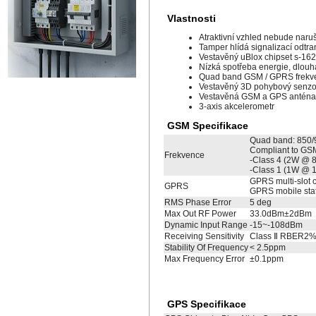
Vlastnosti
Atraktivní vzhled nebude naruš
Tamper hlídá signalizací odtra
Vestavěný uBlox chipset s-162d
Nízká spotřeba energie, dlouh
Quad band GSM / GPRS frekv
Vestavěný 3D pohybový senzo
Vestavěná GSM a GPS anténa
3-axis akcelerometr
GSM Specifikace
Quad band: 850
Compliant to GS
Frekvence
-Class 4 (2W @ 
-Class 1 (1W @ 
GPRS multi-slot 
GPRS
GPRS mobile stat
RMS Phase Error
5 deg
Max Out RF Power
33.0dBm±2dBm
Dynamic Input Range
-15~-108dBm
Receiving Sensitivity
Class Ⅱ RBER2%
Stability Of Frequency
< 2.5ppm
Max Frequency Error
±0.1ppm
GPS Specifikace