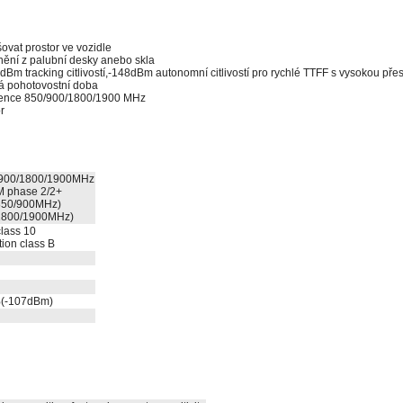
ovat prostor ve vozidle
nění z palubní desky anebo skla
Bm tracking citlivostí,-148dBm autonomní citlivostí pro rychlé TTFF s vysokou přes
á pohotovostní doba
ence 850/900/1800/1900 MHz
r
/900/1800/1900MHz
M phase 2/2+
850/900MHz)
1800/1900MHz)
class 10
ion class B
(-107dBm)