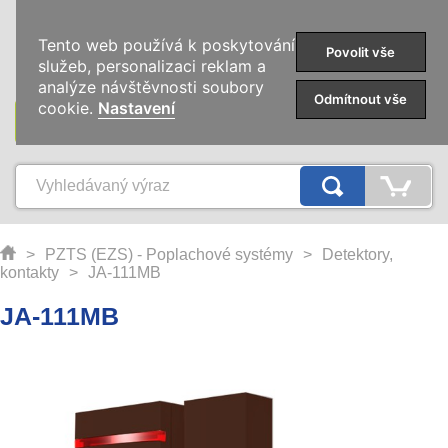
0
Tento web používá k poskytování
Povolit vše
služeb, personalizaci reklam a
analýze návštěvnosti soubory
Odmítnout vše
cookie.
Nastavení
KATEGORIE
>
PZTS (EZS) - Poplachové systémy
>
Detektory,
kontakty
>
JA-111MB
JA-111MB