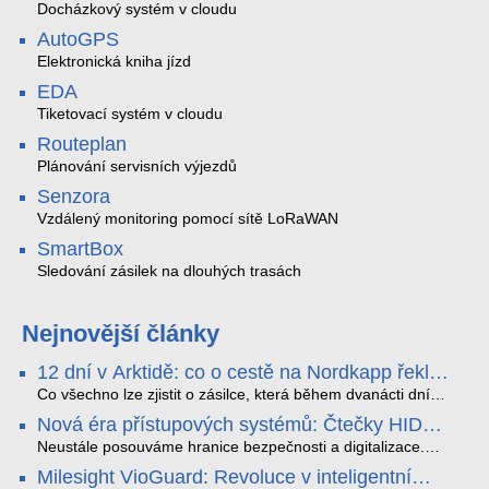
Docházkový systém v cloudu
AutoGPS
Elektronická kniha jízd
EDA
Tiketovací systém v cloudu
Routeplan
Plánování servisních výjezdů
Senzora
Vzdálený monitoring pomocí sítě LoRaWAN
SmartBox
Sledování zásilek na dlouhých trasách
Nejnovější články
12 dní v Arktidě: co o cestě na Nordkapp řekla
data ze SMARTBOX 2 MAX
Co všechno lze zjistit o zásilce, která během dvanácti dní
projede Arktidou? SMARTBOX 2 MAX jsme vzali na trasu z
Nová éra přístupových systémů: Čtečky HID
Tromsø přes Lofoty, Kirunu a finské Laponsko až na
Signo
Nordkapp. Bez jediného dobití, v mrazu až −13 °C a mimo
Neustále posouváme hranice bezpečnosti a digitalizace.
stabilní mobilní signál zaznamenával polohu, teplotu, světlo,
Rádi bychom Vám proto představili naši nejnovější nabídku
Milesight VioGuard: Revoluce v inteligentní
otřesy i náklon. Výsledkem není jen čára na mapě, ale
v oblasti kontroly přístupu – moderní a vysoce univerzální