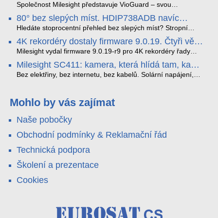
detekci dopravních přestupků
podrobný datový příběh celé cesty.
čtečky HID Signo.
Společnost Milesight představuje VioGuard – svou
nejnovější proprietární technologii pro pokročilou detekci
80° bez slepých míst. HDIP738ADB navíc
dopravních přestupků. Tento systém, poháněný
streamuje na YouTube – bez PC.
sofistikovanými algoritmy umělé inteligence (AI), je navržen
Hledáte stoprocentní přehled bez slepých míst? Stropní
tak, aby poskytoval komplexní nástroje pro vymáhání
panoramatická kamera HDIP738ADB skládá obraz ze dvou
4K rekordéry dostaly firmware 9.0.19. Čtyři věci,
dopravních předpisů, zvyšoval bezpečnost na silnicích a
4MP senzorů SONY do jednoho čistého 180° záběru bez
které musíte vědět.
optimalizoval plynulost dopravy v moderních městech.
zkreslení. K tomu přidává AI detekci osob a vozidel,
Milesight vydal firmware 9.0.19-r9 pro 4K rekordéry řady
obousměrný zvuk a unikátní možnost přímého vysílání na
H.265. Pokud tyhle systémy instalujete, jsou tu čtyři věci,
Milesight SC411: kamera, která hlídá tam, kam
YouTube – bez běžícího počítače.
které vám zjednoduší práci – a jedna z nich vám ušetří
kabel nedosáhne
spoustu zbytečných výjezdů k zákazníkům.
Bez elektřiny, bez internetu, bez kabelů. Solární napájení,
4G LTE a trojitá detekce PIR × AOV × AI hlídají staveniště,
pole i odlehlé objekty – a alarm s důkazem pošlou rovnou na
váš telefon. Podívejte se na video.
Mohlo by vás zajímat
Naše pobočky
Obchodní podmínky & Reklamační řád
Technická podpora
Školení a prezentace
Cookies