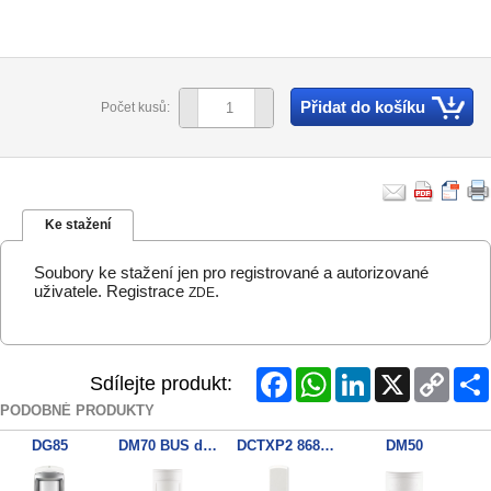
Přidat do košíku
Počet kusů:
Ke stažení
Soubory ke stažení jen pro registrované a autorizované
uživatele. Registrace
.
ZDE
Facebook
WhatsApp
LinkedIn
X
Copy
Sdílejte produkt:
Link
PODOBNÉ PRODUKTY
DG85
DM70 BUS detektor
DCTXP2 868MHz 2zon. kontakt
DM50