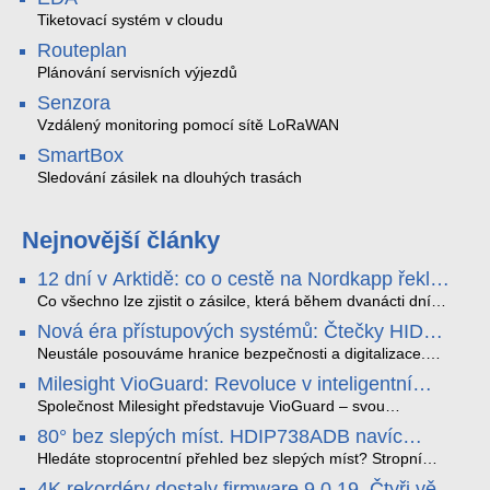
Tiketovací systém v cloudu
Routeplan
Plánování servisních výjezdů
Senzora
Vzdálený monitoring pomocí sítě LoRaWAN
SmartBox
Sledování zásilek na dlouhých trasách
Nejnovější články
12 dní v Arktidě: co o cestě na Nordkapp řekla
data ze SMARTBOX 2 MAX
Co všechno lze zjistit o zásilce, která během dvanácti dní
projede Arktidou? SMARTBOX 2 MAX jsme vzali na trasu z
Nová éra přístupových systémů: Čtečky HID
Tromsø přes Lofoty, Kirunu a finské Laponsko až na
Signo
Nordkapp. Bez jediného dobití, v mrazu až −13 °C a mimo
Neustále posouváme hranice bezpečnosti a digitalizace.
stabilní mobilní signál zaznamenával polohu, teplotu, světlo,
Rádi bychom Vám proto představili naši nejnovější nabídku
Milesight VioGuard: Revoluce v inteligentní
otřesy i náklon. Výsledkem není jen čára na mapě, ale
v oblasti kontroly přístupu – moderní a vysoce univerzální
detekci dopravních přestupků
podrobný datový příběh celé cesty.
čtečky HID Signo.
Společnost Milesight představuje VioGuard – svou
nejnovější proprietární technologii pro pokročilou detekci
80° bez slepých míst. HDIP738ADB navíc
dopravních přestupků. Tento systém, poháněný
streamuje na YouTube – bez PC.
sofistikovanými algoritmy umělé inteligence (AI), je navržen
Hledáte stoprocentní přehled bez slepých míst? Stropní
tak, aby poskytoval komplexní nástroje pro vymáhání
panoramatická kamera HDIP738ADB skládá obraz ze dvou
4K rekordéry dostaly firmware 9.0.19. Čtyři věci,