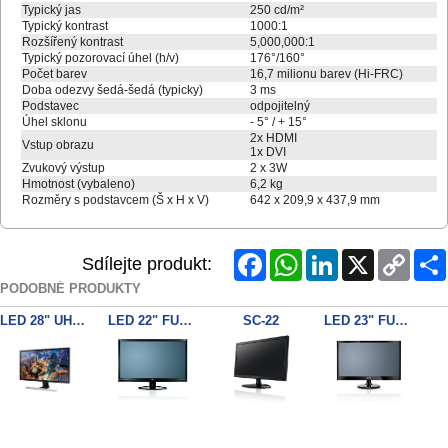
Typický jas
250 cd/m²
Typický kontrast
1000:1
Rozšířený kontrast
5,000,000:1
Typický pozorovací úhel (h/v)
176°/160°
Počet barev
16,7 milionu barev (Hi-FRC)
Doba odezvy šedá-šedá (typicky)
3 ms
Podstavec
odpojitelný
Úhel sklonu
- 5° / + 15°
2x HDMI
Vstup obrazu
1x DVI
Zvukový výstup
2 x 3W
Hmotnost (vybaleno)
6,2 kg
Rozměry s podstavcem (Š x H x V)
642 x 209,9 x 437,9 mm
Facebook
WhatsApp
LinkedIn
X
Copy
Sdílejte produkt:
Link
PODOBNÉ PRODUKTY
LED 28" UHD SAMSUNG
LED 22" FULL HD monitor, matný
SC-22
LED 23" FULL HD monitor
SC-24
DHL42
DHL32