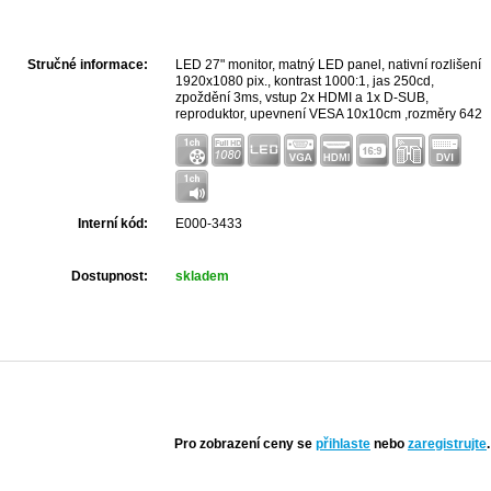
Stručné informace:
LED 27" monitor, matný LED panel, nativní rozlišení
1920x1080 pix., kontrast 1000:1, jas 250cd,
zpoždění 3ms, vstup 2x HDMI a 1x D-SUB,
reproduktor, upevnení VESA 10x10cm ,rozměry 642
x 209,9 x 437,9 mm.
Interní kód:
E000-3433
Dostupnost:
skladem
Pro zobrazení ceny se
přihlaste
nebo
zaregistrujte
.