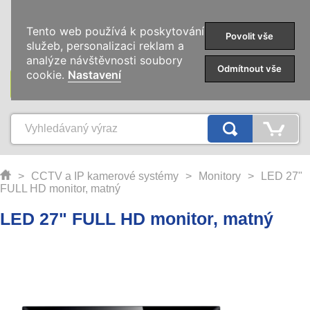
0
Tento web používá k poskytování
Povolit vše
služeb, personalizaci reklam a
analýze návštěvnosti soubory
Odmítnout vše
cookie.
Nastavení
KATEGORIE
>
CCTV a IP kamerové systémy
>
Monitory
>
LED 27"
FULL HD monitor, matný
LED 27" FULL HD monitor, matný