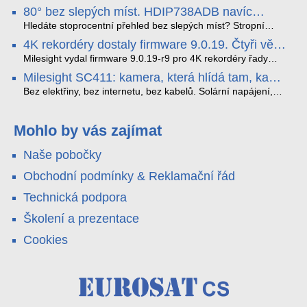
nejnovější proprietární technologii pro pokročilou detekci
80° bez slepých míst. HDIP738ADB navíc
dopravních přestupků. Tento systém, poháněný
streamuje na YouTube – bez PC.
sofistikovanými algoritmy umělé inteligence (AI), je navržen
Hledáte stoprocentní přehled bez slepých míst? Stropní
tak, aby poskytoval komplexní nástroje pro vymáhání
panoramatická kamera HDIP738ADB skládá obraz ze dvou
4K rekordéry dostaly firmware 9.0.19. Čtyři věci,
dopravních předpisů, zvyšoval bezpečnost na silnicích a
4MP senzorů SONY do jednoho čistého 180° záběru bez
které musíte vědět.
optimalizoval plynulost dopravy v moderních městech.
zkreslení. K tomu přidává AI detekci osob a vozidel,
Milesight vydal firmware 9.0.19-r9 pro 4K rekordéry řady
obousměrný zvuk a unikátní možnost přímého vysílání na
H.265. Pokud tyhle systémy instalujete, jsou tu čtyři věci,
Milesight SC411: kamera, která hlídá tam, kam
YouTube – bez běžícího počítače.
které vám zjednoduší práci – a jedna z nich vám ušetří
kabel nedosáhne
spoustu zbytečných výjezdů k zákazníkům.
Bez elektřiny, bez internetu, bez kabelů. Solární napájení,
4G LTE a trojitá detekce PIR × AOV × AI hlídají staveniště,
pole i odlehlé objekty – a alarm s důkazem pošlou rovnou na
váš telefon. Podívejte se na video.
Mohlo by vás zajímat
Naše pobočky
Obchodní podmínky & Reklamační řád
Technická podpora
Školení a prezentace
Cookies