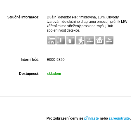
Stručné informace:
Duální detektor PIR / mikrovlna, 18m. Obvody
tvarování detekčního diagramu omezují průnik MW
záření mimo střežený prostor a zvyšují tak
spolehlivost detekce.
Interní kód:
E000-9320
Dostupnost:
skladem
Pro zobrazení ceny se
přihlaste
nebo
zaregistrujte
.