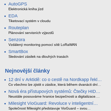
AutoGPS
Elektronická kniha jízd
EDA
Tiketovací systém v cloudu
Routeplan
Plánování servisních výjezdů
Senzora
Vzdálený monitoring pomocí sítě LoRaWAN
SmartBox
Sledování zásilek na dlouhých trasách
Nejnovější články
12 dní v Arktidě: co o cestě na Nordkapp řekla
data ze SMARTBOX 2 MAX
Co všechno lze zjistit o zásilce, která během dvanácti dní
projede Arktidou? SMARTBOX 2 MAX jsme vzali na trasu z
Nová éra přístupových systémů: Čtečky HID
Tromsø přes Lofoty, Kirunu a finské Laponsko až na
Signo
Nordkapp. Bez jediného dobití, v mrazu až −13 °C a mimo
Neustále posouváme hranice bezpečnosti a digitalizace.
stabilní mobilní signál zaznamenával polohu, teplotu, světlo,
Rádi bychom Vám proto představili naši nejnovější nabídku
Milesight VioGuard: Revoluce v inteligentní
otřesy i náklon. Výsledkem není jen čára na mapě, ale
v oblasti kontroly přístupu – moderní a vysoce univerzální
detekci dopravních přestupků
podrobný datový příběh celé cesty.
čtečky HID Signo.
Společnost Milesight představuje VioGuard – svou