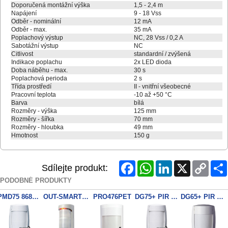
Doporučená montážní výška
1,5 - 2,4 m
Napájení
9 - 18 Vss
Odběr - nominální
12 mA
Odběr - max.
35 mA
Poplachový výstup
NC, 28 Vss / 0,2 A
Sabotážní výstup
NC
Citlivost
standardní / zvýšená
Indikace poplachu
2x LED dioda
Doba náběhu - max.
30 s
Poplachová perioda
2 s
Třída prostředí
II - vnitřní všeobecné
Pracovní teplota
-10 až +50 °C
Barva
bílá
Rozměry - výška
125 mm
Rozměry - šířka
70 mm
Rozměry - hloubka
49 mm
Hmotnost
150 g
Facebook
WhatsApp
LinkedIn
X
Copy
Sdílejte produkt:
Link
PODOBNÉ PRODUKTY
PMD75 868Mhz Dig.PIR bezdra
OUT-SMART Outdors IR/MW det.
PRO476PET
DG75+ PIR Detektor
DG65+ PIR Detektor