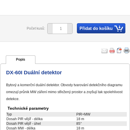
Přidat do košíku
Počet kusů:
Popis
DX-60I Duální detektor
Bytový a komerční duální detektor. Obvody tvarování detekčního diagramu
omezují průnik MW záření mimo střežený prostor a zvyšují tak spolehlivost
detekce.
Technické parametry
Typ
PIR+MW
Dosah
PIR vějíř - délka
18 m
Dosah PIR vějíř - úhel
85°
Dosah MW - délka
18 m