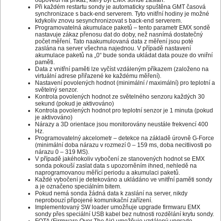
odpovědí na příkaz, který byl EMX sondě zaslán.
Při každém restartu sondy je automaticky spuštěna GMT časová
synchronizace s back-end serverem. Tyto vnitřní hodiny je možné
kdykoliv znovu sesynchronizovat s back-end serverem.
Programovatelná akumulace paketů – tento parametr EMX sondě
nastavuje zákaz přenosu dat do doby, než nasnímá dostatečný
počet měření. Tato naakumulovaná data z měření jsou poté
zaslána na server všechna najednou. V případě nastavení
akumulace paketů na „0“ bude sonda ukládat data pouze do vniřní
paměti.
Data z vnitřní paměti lze vyčíst vzdáleným příkazem (založeno na
virtuální adrese přiřazené ke každému měření).
Nastavení povolených hodnot (minimální / maximální) pro teplotní a
světelný senzor.
Kontrola povolených hodnot ze světelného senzoru každých 30
sekund (pokud je aktivováno)
Kontrola povolených hodnot pro teplotní senzor je 1 minuta (pokud
je aktivováno)
Nárazy a 3D orientace jsou monitorovány neustále frekvencí 400
Hz.
Programovatelný akcelometr – detekce na základě úrovně G-Force
(minimální doba nárazu v rozmezí 0 – 159 ms, doba necitlivosti po
nárazu 0 – 319 MS).
V případě jakéhokoliv vybočení ze stanovených hodnot se EMX
sonda pokouší zaslat data s upozorněním ihned, nehledě na
naprogramovanou měřící periodu a akumulaci paketů.
Každé vybočení je detekováno a ukládáno ve vnitřní paměti sondy
a je označeno speciálním bitem.
Pokud nemá sonda žádná data k zaslání na server, nikdy
neprobouzí připojené komunikační zařízení.
Implementovaný SW loader umožňuje upgrade firmwaru EMX
sondy přes speciální USB kabel bez nutnosti rozdělání krytu sondy.