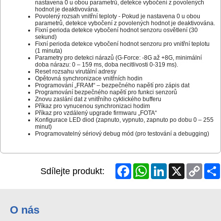
nastavena 0 u obou parametrů, detekce vybočení z povolených
hodnot je deaktivována.
Povolený rozsah vnitřní teploty - Pokud je nastavena 0 u obou
parametrů, detekce vybočení z povolených hodnot je deaktivována.
Fixní perioda detekce vybočení hodnot senzoru osvětlení (30
sekund)
Fixní perioda detekce vybočení hodnot senzoru pro vnitřní teplotu
(1 minuta)
Parametry pro detekci nárazů (G-Force: -8G až +8G, minimální
doba nárazu: 0 – 159 ms, doba necitlivosti 0-319 ms).
Reset rozsahu virutální adresy
Opětovná synchronizace vnitřních hodin
Programování „FRAM“ – bezpečného napětí pro zápis dat
Programování bezpečného napětí pro funkci senzorů
Znovu zaslání dat z vnitřního cyklického bufferu
Příkaz pro vynucenou synchronizaci hodim
Příkaz pro vzdálený upgrade firmwaru „FOTA“
Konfigurace LED diod (zapnuto, vypnuto, zapnuto po dobu 0 – 255
minut)
Programovatelný sériový debug mód (pro testování a debugging)
Facebook
WhatsApp
LinkedIn
X
Copy
Sdílejte produkt:
Link
O nás