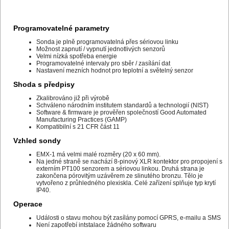
Programovatelné parametry
Sonda je plně programovatelná přes sériovou linku
Možnost zapnutí / vypnutí jednotlivých senzorů
Velmi nízká spotřeba energie
Programovatelné intervaly pro sběr / zasílání dat
Nastavení mezních hodnot pro teplotní a světelný senzor
Shoda s předpisy
Zkalibrováno již při výrobě
Schváleno národním institutem standardů a technologií (NIST)
Software & firmware je prověřen společností Good Automated
Manufacturing Practices (GAMP)
Kompatibilní s 21 CFR část 11
Vzhled sondy
EMX-1 má velmi malé rozměry (20 x 60 mm).
Na jedné straně se nachází 8-pinový XLR kontektor pro propojení s
externím PT100 senzorem a sériovou linkou. Druhá strana je
zakončena pórovitým uzávěrem ze slinutého bronzu. Tělo je
vytvořeno z průhledného plexiskla. Celé zařízení splňuje typ krytí
IP40.
Operace
Události o stavu mohou být zasílány pomocí GPRS, e-mailu a SMS
Není zapotřebí intstalace žádného softwaru