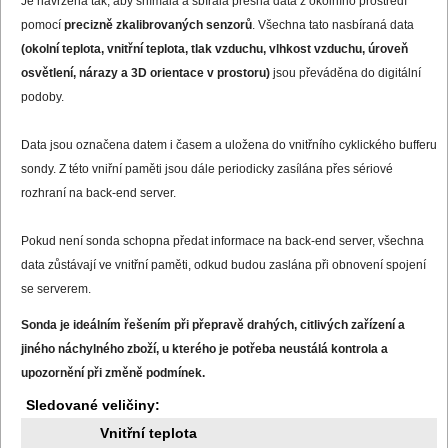
Je navržena tak, aby snímala a sbírala přesná data z okolního prostředí
pomocí
precizně zkalibrovaných senzorů
. Všechna tato nasbíraná data
(okolní teplota, vnitřní teplota, tlak vzduchu, vlhkost vzduchu, úroveň
osvětlení, nárazy a 3D orientace v prostoru)
jsou převáděna do digitální
podoby.
Data jsou označena datem i časem a uložena do vnitřního cyklického bufferu
sondy. Z této vniřní paměti jsou dále periodicky zasílána přes sériové
rozhraní na back-end server.
Pokud není sonda schopna předat informace na back-end server, všechna
data zůstávají ve vnitřní paměti, odkud budou zaslána při obnovení spojení
se serverem.
Sonda je ideálním řešením při přepravě drahých, citlivých zařízení a
jiného náchylného zboží, u kterého je potřeba neustálá kontrola a
upozornění při změně podmínek.
Sledované veličiny:
Vnitřní teplota