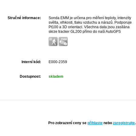
Stručné informace:
Sonda EMM je určena pro měření teploty, intenzity
světla, vlhkosti, tlaku vzduchu a nárazů. Podporuje
Pt100 a 3D orientaci. Všechna data jsou zasílána
skrze tracker GL200 přímo do naší AutoGPS
aplikace.
Interní kód:
E000-2359
Dostupnost:
skladem
Pro zobrazení ceny se
přihlaste
nebo
zaregistrujte
.