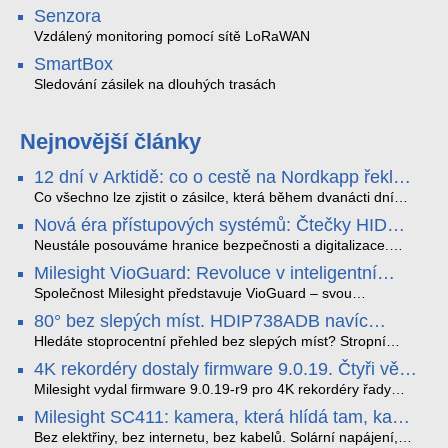
Senzora
Vzdálený monitoring pomocí sítě LoRaWAN
SmartBox
Sledování zásilek na dlouhých trasách
Nejnovější články
12 dní v Arktidě: co o cestě na Nordkapp řekla
data ze SMARTBOX 2 MAX
Co všechno lze zjistit o zásilce, která během dvanácti dní
projede Arktidou? SMARTBOX 2 MAX jsme vzali na trasu z
Nová éra přístupových systémů: Čtečky HID
Tromsø přes Lofoty, Kirunu a finské Laponsko až na
Signo
Nordkapp. Bez jediného dobití, v mrazu až −13 °C a mimo
Neustále posouváme hranice bezpečnosti a digitalizace.
stabilní mobilní signál zaznamenával polohu, teplotu, světlo,
Rádi bychom Vám proto představili naši nejnovější nabídku
Milesight VioGuard: Revoluce v inteligentní
otřesy i náklon. Výsledkem není jen čára na mapě, ale
v oblasti kontroly přístupu – moderní a vysoce univerzální
detekci dopravních přestupků
podrobný datový příběh celé cesty.
čtečky HID Signo.
Společnost Milesight představuje VioGuard – svou
nejnovější proprietární technologii pro pokročilou detekci
80° bez slepých míst. HDIP738ADB navíc
dopravních přestupků. Tento systém, poháněný
streamuje na YouTube – bez PC.
sofistikovanými algoritmy umělé inteligence (AI), je navržen
Hledáte stoprocentní přehled bez slepých míst? Stropní
tak, aby poskytoval komplexní nástroje pro vymáhání
panoramatická kamera HDIP738ADB skládá obraz ze dvou
4K rekordéry dostaly firmware 9.0.19. Čtyři věci,
dopravních předpisů, zvyšoval bezpečnost na silnicích a
4MP senzorů SONY do jednoho čistého 180° záběru bez
které musíte vědět.
optimalizoval plynulost dopravy v moderních městech.
zkreslení. K tomu přidává AI detekci osob a vozidel,
Milesight vydal firmware 9.0.19-r9 pro 4K rekordéry řady
obousměrný zvuk a unikátní možnost přímého vysílání na
H.265. Pokud tyhle systémy instalujete, jsou tu čtyři věci,
Milesight SC411: kamera, která hlídá tam, kam
YouTube – bez běžícího počítače.
které vám zjednoduší práci – a jedna z nich vám ušetří
kabel nedosáhne
spoustu zbytečných výjezdů k zákazníkům.
Bez elektřiny, bez internetu, bez kabelů. Solární napájení,