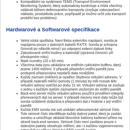
Kompatibilní se systémem TEMS (Transport Environment
Monitoring System), který automaticky kontroluje a hlídá všechny
události během definovaného transportu (zvyšuje zabezpečení
nákladu, produktivitu práce, popřípadě je možno určit zda transport
proběhl bez problému)
Hardwarové a Softwarové specifikace
Velmi nízká spotřeba. Není třeba externího napájení, sonda je
napájena pouze z datových kabelů RX/TX. Sonda je schopna
činnosti po několik minut i po odpojení externí datové linky.
Zabudované vniřní hodiny a kalendář (správná činnost i při
přestupném roku)
Malé rozměry (20 x 60 mm)
Všechna data jsou ukládána ve vnitřním cyklickém bufferu, který
pojme 1400 měření. V případě přeplnění vnitřní paměti jsou
postupně přepisována nejstarší data novějšími.
Každý záznam (měření) je opatřen 3bytovou virtuální adresou. V
případě nejkratší měřící periody (1 minuta) by měl rozsah této
virtuální adresy vydržet po dobu 31 let. Virtuální adresa se zvyšuje
o jednu s každým dalším záznamem uloženým do vnitřní paměti.
Back-end server může virtuální adresu použít k prověření integrity
přenesených dat na server. V případě mezery mezi daty může být
sonda vzdáleně dotázána k přeposlání dat z historie z její vnitřní
paměti.
Každá EMX sonda má své unikátní alfanumerické sériové číslo.
Toto sériové číslo identifikuje každý datový paket, který je zaslán
sondou a umožňuje ukládat libovolné šablony kalibrací přímo na
straně back-end serveru. Sériové číslo není zasíláno pouze s
datovými pakety obsahujíc měření, ale i s každou vygenerovanou