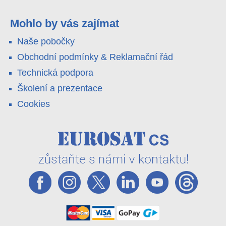
4G LTE a trojitá detekce PIR × AOV × AI hlídají staveniště,
pole i odlehlé objekty – a alarm s důkazem pošlou rovnou na
váš telefon. Podívejte se na video.
Mohlo by vás zajímat
Naše pobočky
Obchodní podmínky & Reklamační řád
Technická podpora
Školení a prezentace
Cookies