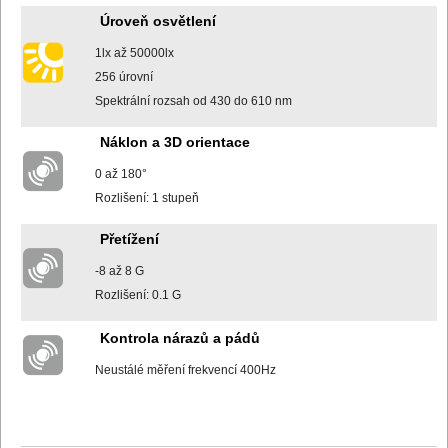
Úroveň osvětlení
1lx až 50000lx
256 úrovní
Spektrální rozsah od 430 do 610 nm
Náklon a 3D orientace
0 až 180°
Rozlišení: 1 stupeň
Přetížení
-8 až 8 G
Rozlišení: 0.1 G
Kontrola nárazů a pádů
Neustálé měření frekvencí 400Hz