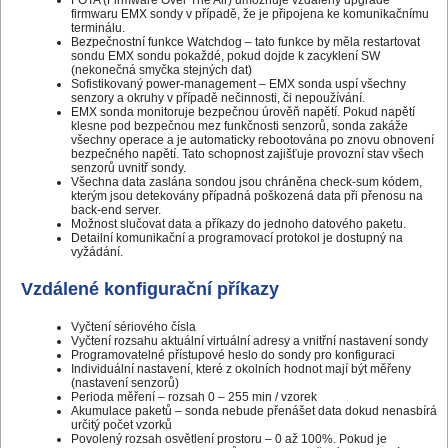
FOTA (Firmware Over The Air) umožňuje vzdálený upgrade
firmwaru EMX sondy v případě, že je připojena ke komunikačnímu
terminálu.
Bezpečnostní funkce Watchdog – tato funkce by měla restartovat
sondu EMX sondu pokaždé, pokud dojde k zacyklení SW
(nekonečná smyčka stejných dat)
Sofistikovaný power-management – EMX sonda uspí všechny
senzory a okruhy v případě nečinnosti, či nepoužívání.
EMX sonda monitoruje bezpečnou úrověň napětí. Pokud napětí
klesne pod bezpečnou mez funkčnosti senzorů, sonda zakáže
všechny operace a je automaticky rebootována po znovu obnovení
bezpečného napětí. Tato schopnost zajišťuje provozní stav všech
senzorů uvnitř sondy.
Všechna data zaslána sondou jsou chráněna check-sum kódem,
kterým jsou detekovány případná poškozená data při přenosu na
back-end server.
Možnost slučovat data a příkazy do jednoho datového paketu.
Detailní komunikační a programovací protokol je dostupný na
vyžádání.
Vzdálené konfigurační příkazy
Vyčtení sériového čísla
Vyčtení rozsahu aktuální virtuální adresy a vnitřní nastavení sondy
Programovatelné přístupové heslo do sondy pro konfiguraci
Individuální nastavení, které z okolních hodnot mají být měřeny
(nastavení senzorů)
Perioda měření – rozsah 0 – 255 min / vzorek
Akumulace paketů – sonda nebude přenášet data dokud nenasbírá
určitý počet vzorků
Povolený rozsah osvětlení prostoru – 0 až 100%. Pokud je