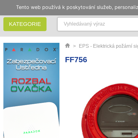
Tento web používá k poskytování služeb, personali
KATEGORIE
>
EPS - Elektrická požární s
FF756