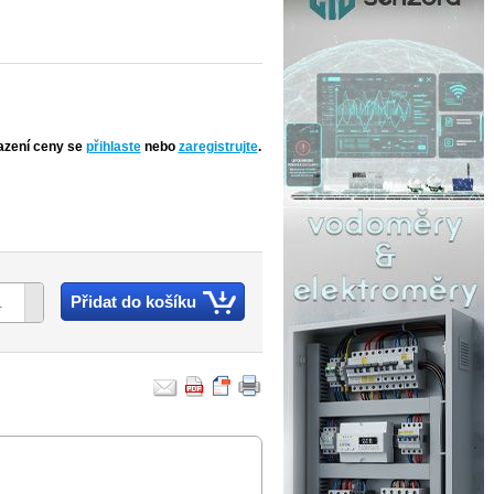
azení ceny se
přihlaste
nebo
zaregistrujte
.
Přidat do košíku