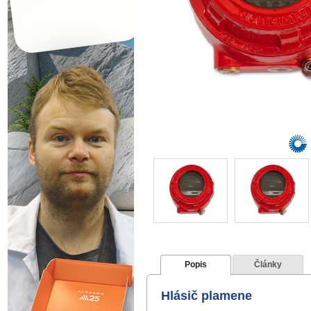
Popis
Články
Hlásič plamene