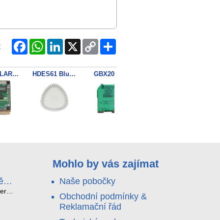
Facebook
WhatsApp
LinkedIn
X
Copy
Share
:
Link
NGP-ALARMWIRE
HDES61 Bluetooth detektor kouře
GBX2000
FF747
FF70
Mohlo by vás zajímat
ě
Naše pobočky
e
terá
Obchodní podmínky &
idou?
Reklamační řád
no
nu a