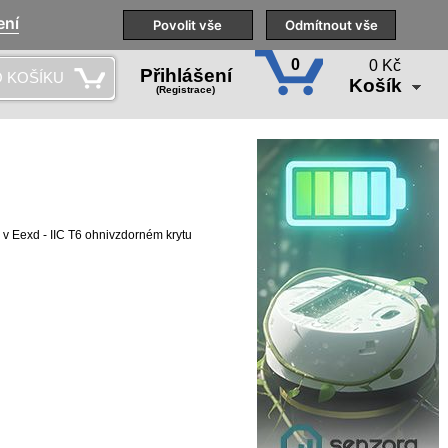
ení
Naše pobočky
Technická podpora
Povolit vše
Školení
Odmítnout vše
CS
0
0 Kč
Přihlášení
 KOŠÍKU
Košík
(Registrace)
 v Eexd - IIC T6 ohnivzdorném krytu