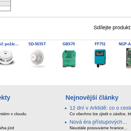
Sdílejte produkt
Hlásič požáru SAFE 10Y30-PRO
SD-503ST
GBX70
FF751
ekty
Nejnovější články
12 dní v Arktidě: co o cest
na Nordkapp řekla data z
stém v cloudu
Co všechno lze zjistit o zásilce, k
během dvanácti dní projede Arkt
SMARTBOX 2 MAX
Nová éra přístupových
SMARTBOX 2 MAX jsme vzali na
systémů: Čtečky HID Sig
iha jízd
trasu z Tromsø přes Lofoty, Kiru
Neustále posouváme hranice