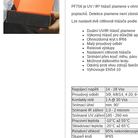
FF756 je UV / IR² hlásič plamene v ohniv
poplachů. Detekce plamene není závislá 
Lze nastavit dvě ciltlivosti hlásiče pod
Duální UV/IR hlásič plamene
Výkonný hlásič pro důležité ap
Ohnivzdorná kryt s IP66
Malý proudový odběr
Releové výstupy
Nastavení citlivosti hlásiče
Snímání přes kouř, mlhu, páru
Možnost dálkového testu
Odolný proti vlivu zdrojů fale
Vyhovouje EN54-10
Napájecí napětí
14 - 28 Vss
Proudový odběr
3/9, 4/8/14, 4-20, 
Kontakty relé
1 A @ 30 Vss
Snímací úhel
min. 90°
Snímané IR záření
1.0 - 2 microm
Snímané UV záření
185 - 260 nm
Pracovní teplota
-10°C až 55°C
Skladovací teplota
-20°C až 65°C
Relativní vlhkost
95% nekondenzujíc
Stupeň krytí
IP65