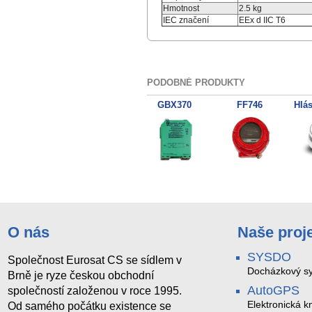
Hmotnost
2.5 kg
IEC značení
EEx d IIC T6
PODOBNÉ PRODUKTY
FF705
NGP-DRD-E
GBX370
FF746
O nás
Naše proj
SYSDO
Společnost Eurosat CS se sídlem v
Docházkový sy
Brně je ryze českou obchodní
AutoGPS
společností založenou v roce 1995.
Elektronická kn
Od samého počátku existence se