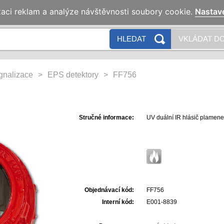
zaci reklam a analýze návštěvnosti soubory cookie.
Nastav
HLEDAT
VKLÁDAT DO
ignalizace
>
EPS detektory
>
FF756
Stručné informace:
UV duální IR hlásič plamene
Objednávací kód:
FF756
Interní kód:
E001-8839