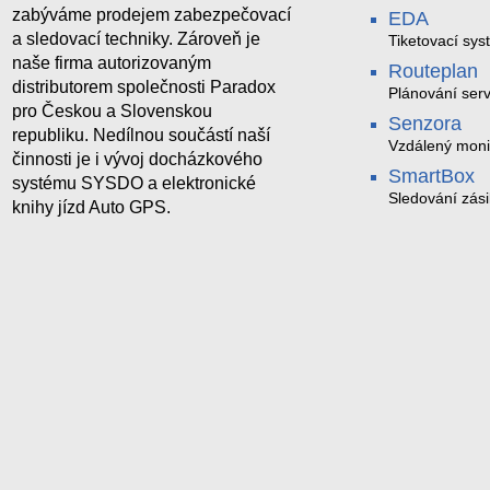
zabýváme prodejem zabezpečovací
EDA
a sledovací techniky. Zároveň je
Tiketovací sys
naše firma autorizovaným
Routeplan
distributorem společnosti Paradox
Plánování serv
pro Českou a Slovenskou
Senzora
republiku. Nedílnou součástí naší
Vzdálený moni
činnosti je i vývoj docházkového
LoRaWAN
SmartBox
systému SYSDO a elektronické
Sledování zási
knihy jízd Auto GPS.
trasách