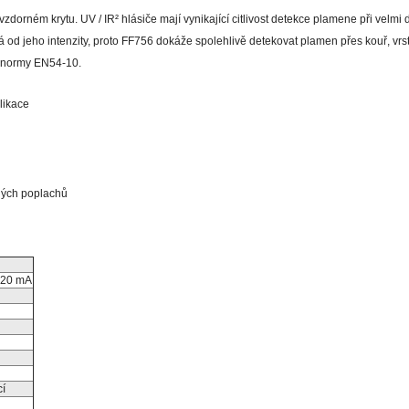
zdorném krytu. UV / IR² hlásiče mají vynikající citlivost detekce plamene při velmi d
od jeho intenzity, proto FF756 dokáže spolehlivě detekovat plamen přes kouř, vrst
le normy EN54-10.
likace
šných poplachů
8-20 mA
í