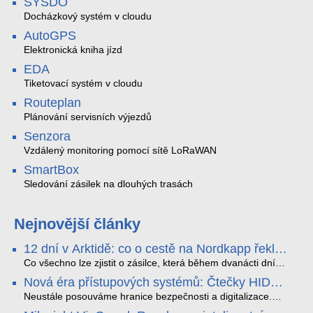
SYSDO
Docházkový systém v cloudu
AutoGPS
Elektronická kniha jízd
EDA
Tiketovací systém v cloudu
Routeplan
Plánování servisních výjezdů
Senzora
Vzdálený monitoring pomocí sítě LoRaWAN
SmartBox
Sledování zásilek na dlouhých trasách
Nejnovější články
12 dní v Arktidě: co o cestě na Nordkapp řekla
data ze SMARTBOX 2 MAX
Co všechno lze zjistit o zásilce, která během dvanácti dní
projede Arktidou? SMARTBOX 2 MAX jsme vzali na trasu z
Nová éra přístupových systémů: Čtečky HID
Tromsø přes Lofoty, Kirunu a finské Laponsko až na
Signo
Nordkapp. Bez jediného dobití, v mrazu až −13 °C a mimo
Neustále posouváme hranice bezpečnosti a digitalizace.
stabilní mobilní signál zaznamenával polohu, teplotu, světlo,
Rádi bychom Vám proto představili naši nejnovější nabídku