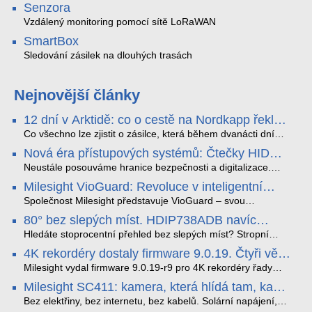
Senzora
Vzdálený monitoring pomocí sítě LoRaWAN
SmartBox
Sledování zásilek na dlouhých trasách
Nejnovější články
12 dní v Arktidě: co o cestě na Nordkapp řekla
data ze SMARTBOX 2 MAX
Co všechno lze zjistit o zásilce, která během dvanácti dní
projede Arktidou? SMARTBOX 2 MAX jsme vzali na trasu z
Nová éra přístupových systémů: Čtečky HID
Tromsø přes Lofoty, Kirunu a finské Laponsko až na
Signo
Nordkapp. Bez jediného dobití, v mrazu až −13 °C a mimo
Neustále posouváme hranice bezpečnosti a digitalizace.
stabilní mobilní signál zaznamenával polohu, teplotu, světlo,
Rádi bychom Vám proto představili naši nejnovější nabídku
Milesight VioGuard: Revoluce v inteligentní
otřesy i náklon. Výsledkem není jen čára na mapě, ale
v oblasti kontroly přístupu – moderní a vysoce univerzální
detekci dopravních přestupků
podrobný datový příběh celé cesty.
čtečky HID Signo.
Společnost Milesight představuje VioGuard – svou
nejnovější proprietární technologii pro pokročilou detekci
80° bez slepých míst. HDIP738ADB navíc
dopravních přestupků. Tento systém, poháněný
streamuje na YouTube – bez PC.
sofistikovanými algoritmy umělé inteligence (AI), je navržen
Hledáte stoprocentní přehled bez slepých míst? Stropní
tak, aby poskytoval komplexní nástroje pro vymáhání
panoramatická kamera HDIP738ADB skládá obraz ze dvou
4K rekordéry dostaly firmware 9.0.19. Čtyři věci,
dopravních předpisů, zvyšoval bezpečnost na silnicích a
4MP senzorů SONY do jednoho čistého 180° záběru bez
které musíte vědět.
optimalizoval plynulost dopravy v moderních městech.
zkreslení. K tomu přidává AI detekci osob a vozidel,
Milesight vydal firmware 9.0.19-r9 pro 4K rekordéry řady
obousměrný zvuk a unikátní možnost přímého vysílání na
H.265. Pokud tyhle systémy instalujete, jsou tu čtyři věci,
Milesight SC411: kamera, která hlídá tam, kam
YouTube – bez běžícího počítače.
které vám zjednoduší práci – a jedna z nich vám ušetří
kabel nedosáhne
spoustu zbytečných výjezdů k zákazníkům.
Bez elektřiny, bez internetu, bez kabelů. Solární napájení,
4G LTE a trojitá detekce PIR × AOV × AI hlídají staveniště,