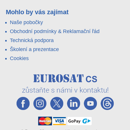
pole i odlehlé objekty – a alarm s důkazem pošlou rovnou na
váš telefon. Podívejte se na video.
Mohlo by vás zajímat
Naše pobočky
Obchodní podmínky & Reklamační řád
Technická podpora
Školení a prezentace
Cookies