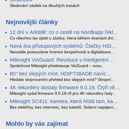
Sledování zásilek na dlouhých trasách
Nejnovější články
12 dní v Arktidě: co o cestě na Nordkapp řekla
data ze SMARTBOX 2 MAX
Co všechno lze zjistit o zásilce, která během dvanácti dní
projede Arktidou? SMARTBOX 2 MAX jsme vzali na trasu z
Nová éra přístupových systémů: Čtečky HID
Tromsø přes Lofoty, Kirunu a finské Laponsko až na
Signo
Nordkapp. Bez jediného dobití, v mrazu až −13 °C a mimo
Neustále posouváme hranice bezpečnosti a digitalizace.
stabilní mobilní signál zaznamenával polohu, teplotu, světlo,
Rádi bychom Vám proto představili naši nejnovější nabídku
Milesight VioGuard: Revoluce v inteligentní
otřesy i náklon. Výsledkem není jen čára na mapě, ale
v oblasti kontroly přístupu – moderní a vysoce univerzální
detekci dopravních přestupků
podrobný datový příběh celé cesty.
čtečky HID Signo.
Společnost Milesight představuje VioGuard – svou
nejnovější proprietární technologii pro pokročilou detekci
80° bez slepých míst. HDIP738ADB navíc
dopravních přestupků. Tento systém, poháněný
streamuje na YouTube – bez PC.
sofistikovanými algoritmy umělé inteligence (AI), je navržen
Hledáte stoprocentní přehled bez slepých míst? Stropní
tak, aby poskytoval komplexní nástroje pro vymáhání
panoramatická kamera HDIP738ADB skládá obraz ze dvou
4K rekordéry dostaly firmware 9.0.19. Čtyři věci,
dopravních předpisů, zvyšoval bezpečnost na silnicích a
4MP senzorů SONY do jednoho čistého 180° záběru bez
které musíte vědět.
optimalizoval plynulost dopravy v moderních městech.
zkreslení. K tomu přidává AI detekci osob a vozidel,
Milesight vydal firmware 9.0.19-r9 pro 4K rekordéry řady
obousměrný zvuk a unikátní možnost přímého vysílání na
H.265. Pokud tyhle systémy instalujete, jsou tu čtyři věci,
Milesight SC411: kamera, která hlídá tam, kam
YouTube – bez běžícího počítače.
které vám zjednoduší práci – a jedna z nich vám ušetří
kabel nedosáhne
spoustu zbytečných výjezdů k zákazníkům.
Bez elektřiny, bez internetu, bez kabelů. Solární napájení,
4G LTE a trojitá detekce PIR × AOV × AI hlídají staveniště,
pole i odlehlé objekty – a alarm s důkazem pošlou rovnou na
váš telefon. Podívejte se na video.
Mohlo by vás zajímat