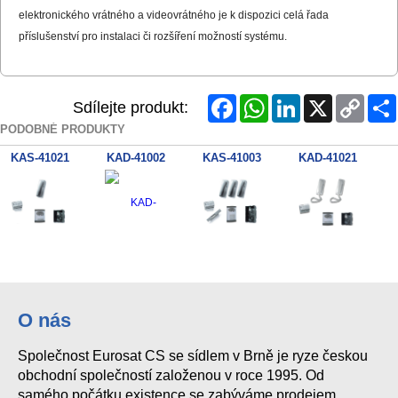
elektronického vrátného a videovrátného je k dispozici celá řada
příslušenství pro instalaci či rozšíření možností systému.
Facebook
WhatsApp
LinkedIn
X
Copy
Sdílejte produkt:
Link
PODOBNÉ PRODUKTY
KAS-41021
KAD-41002
KAS-41003
KAD-41021
O nás
Společnost Eurosat CS se sídlem v Brně je ryze českou
obchodní společností založenou v roce 1995. Od
samého počátku existence se zabýváme prodejem