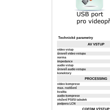
Technické parametry
AV VSTUP
video vstup
úroveň video vstupu
norma
impedance
audio vstup
úroveň audio vstupu
konektory
PROCESSING
video komprese
max. rozlišení
kvalita
audio komprese
vložení PSI/SI tabulek
podpora LCN
COFDM VÝSTUP