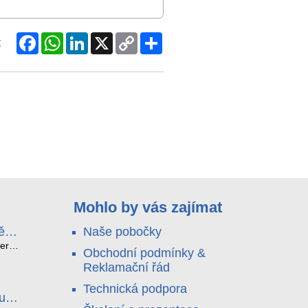
Facebook
WhatsApp
LinkedIn
X
Copy
Share
:
Link
Mohlo by vás zajímat
ě
Naše pobočky
e
terá
Obchodní podmínky &
idou?
Reklamační řád
no
nu a
Technická podpora
. Bez
luce
°C a
ši