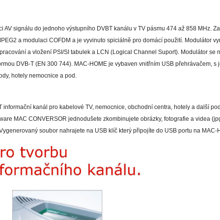
aci AV signálu do jednoho výstupního DVBT kanálu v TV pásmu 474 až 858 MHz. Zaří
MPEG2 a modulaci COFDM a je vyvinuto spiciálně pro domácí použití. Modulátor v
zpracování a vložení PSI/SI tabulek a LCN (Logical Channel Suport). Modulátor se 
s normou DVB-T (EN 300 744). MAC-HOME je vybaven vnitřním USB přehrávačem, s j
ody, hotely nemocnice a pod.
 informační kanál pro kabelové TV, nemocnice, obchodní centra, hotely a další pod
tware MAC CONVERSOR jednodušete zkombinujete obrázky, fotografie a videa (jpg, 
Vygenerovaný soubor nahrajete na USB klíč který připojíte do USB portu na MAC