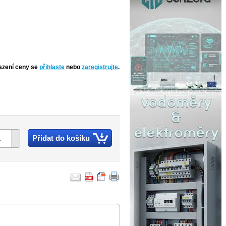
azení ceny se
přihlaste
nebo
zaregistrujte
.
Přidat do košíku