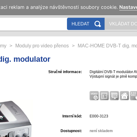
zaci reklam a analýze návštěvnosti soubory cookie.
Nastav
HLEDAT
VKLÁDAT DO
émy
>
Moduly pro video přenos
>
MAC-HOME DVB-T dig. mo
g. modulator
Stručné informace:
Digitální DVB-T modulátor 
Výstupní signál je plně kom
Interní kód:
E000-3123
Dostupnost:
není skladem