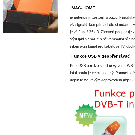
MAC-HOME
je autonomní zařízení sloužící k modul
AV signálů, komprimaci dle standardu 
je větší než 35 dB. Zároveň podporuje 
Výstupní signál je plně kompatibilní 
informační kanál pro kabelové TV, obch
Funkce USB videopřehrávač
Přes USB port lze snadno vytvořit DVB-T
infokanálu je velmi snadný. Pomocí sof
doplníte zvukovým doprovodem (mp3). 