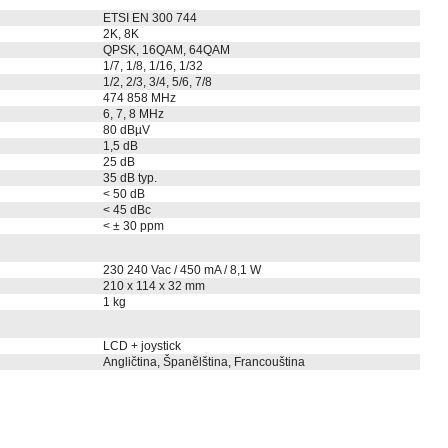
ETSI EN 300 744
2K, 8K
QPSK, 16QAM, 64QAM
1/7, 1/8, 1/16, 1/32
1/2, 2/3, 3/4, 5/6, 7/8
474 858 MHz
6, 7, 8 MHz
80 dBµV
1,5 dB
25 dB
35 dB typ.
< 50 dB
< 45 dBc
< ± 30 ppm
230 240 Vac / 450 mA / 8,1 W
210 x 114 x 32 mm
1 kg
LCD + joystick
Angličtina, Španělština, Francouština