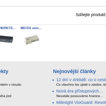
Sdílejte produkt
HDHE05CT2 DVB-T modulátor
MD-531 univerzální stereo UHF modulátor
ekty
Nejnovější články
12 dní v Arktidě: co o cest
na Nordkapp řekla data z
stém v cloudu
Co všechno lze zjistit o zásilce, k
během dvanácti dní projede Arkt
SMARTBOX 2 MAX
Nová éra přístupových
SMARTBOX 2 MAX jsme vzali na
systémů: Čtečky HID Sig
iha jízd
trasu z Tromsø přes Lofoty, Kiru
Neustále posouváme hranice
finské Laponsko až na Nordkapp
bezpečnosti a digitalizace. Rádi
Milesight VioGuard: Revo
jediného dobití, v mrazu až −13 
bychom Vám proto představili na