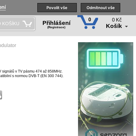
ení
Naše pobočky
Technická podpora
Povolit vše
Školení
Odmítnout vše
CS
0
0 Kč
Přihlášení
 KOŠÍKU
Košík
(Registrace)
dulator
AV signálů v TV pásmu 474 až 858MHz.
patibilní s normou DVB-T (EN 300 744).