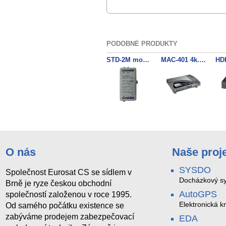
PODOBNÉ PRODUKTY
STD-2M mono demodulátor
MAC-401 4k. DVB-T modulator
O nás
Naše proj
SYSDO
Společnost Eurosat CS se sídlem v
Docházkový sy
Brně je ryze českou obchodní
AutoGPS
společností založenou v roce 1995.
Elektronická kn
Od samého počátku existence se
zabýváme prodejem zabezpečovací
EDA