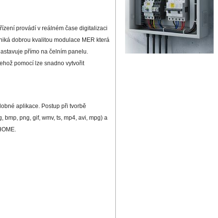
zení provádí v reálném čase digitalizaci
yniká dobrou kvalitou modulace MER která
nastavuje přímo na čelním panelu.
ehož pomocí lze snadno vytvořit
obné aplikace. Postup při tvorbě
bmp, png, gif, wmv, ts, mp4, avi, mpg) a
-HOME.