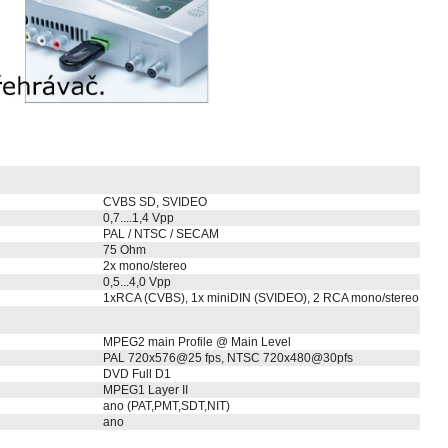
CVBS SD, SVIDEO
0,7....1,4 Vpp
PAL / NTSC / SECAM
75 Ohm
2x mono/stereo
0,5...4,0 Vpp
1xRCA (CVBS), 1x miniDIN (SVIDEO), 2 RCA mono/stereo
MPEG2 main Profile @ Main Level
PAL 720x576@25 fps, NTSC 720x480@30pfs
DVD Full D1
MPEG1 Layer II
ano (PAT,PMT,SDT,NIT)
ano