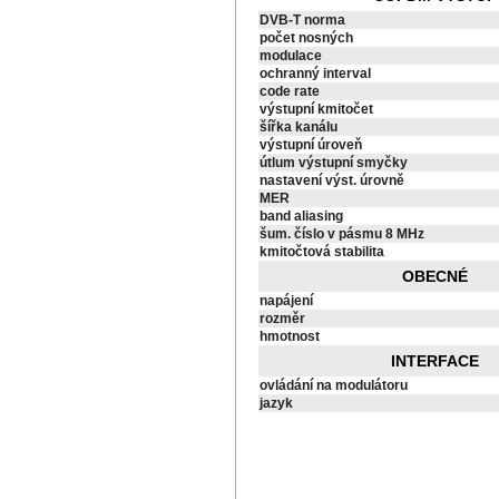
DVB-T norma
počet nosných
modulace
ochranný interval
code rate
výstupní kmitočet
šířka kanálu
výstupní úroveň
útlum výstupní smyčky
nastavení výst. úrovně
MER
band aliasing
šum. číslo v pásmu 8 MHz
kmitočtová stabilita
OBECNÉ
napájení
rozměr
hmotnost
INTERFACE
ovládání na modulátoru
jazyk