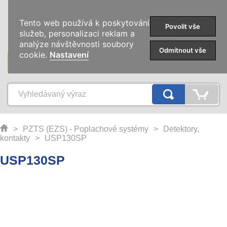
0
Tento web používá k poskytování
Povolit vše
služeb, personalizaci reklam a
analýze návštěvnosti soubory
Odmítnout vše
cookie.
Nastavení
KATEGORIE
>
PZTS (EZS) - Poplachové systémy
>
Detektory,
kontakty
>
USP130SP
USP130SP