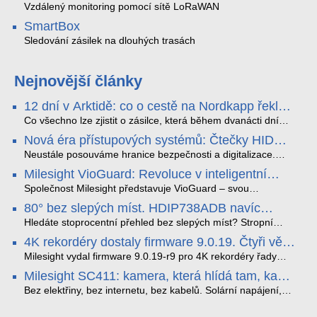
Vzdálený monitoring pomocí sítě LoRaWAN
SmartBox
Sledování zásilek na dlouhých trasách
Nejnovější články
12 dní v Arktidě: co o cestě na Nordkapp řekla
data ze SMARTBOX 2 MAX
Co všechno lze zjistit o zásilce, která během dvanácti dní
projede Arktidou? SMARTBOX 2 MAX jsme vzali na trasu z
Nová éra přístupových systémů: Čtečky HID
Tromsø přes Lofoty, Kirunu a finské Laponsko až na
Signo
Nordkapp. Bez jediného dobití, v mrazu až −13 °C a mimo
Neustále posouváme hranice bezpečnosti a digitalizace.
stabilní mobilní signál zaznamenával polohu, teplotu, světlo,
Rádi bychom Vám proto představili naši nejnovější nabídku
Milesight VioGuard: Revoluce v inteligentní
otřesy i náklon. Výsledkem není jen čára na mapě, ale
v oblasti kontroly přístupu – moderní a vysoce univerzální
detekci dopravních přestupků
podrobný datový příběh celé cesty.
čtečky HID Signo.
Společnost Milesight představuje VioGuard – svou
nejnovější proprietární technologii pro pokročilou detekci
80° bez slepých míst. HDIP738ADB navíc
dopravních přestupků. Tento systém, poháněný
streamuje na YouTube – bez PC.
sofistikovanými algoritmy umělé inteligence (AI), je navržen
Hledáte stoprocentní přehled bez slepých míst? Stropní
tak, aby poskytoval komplexní nástroje pro vymáhání
panoramatická kamera HDIP738ADB skládá obraz ze dvou
4K rekordéry dostaly firmware 9.0.19. Čtyři věci,
dopravních předpisů, zvyšoval bezpečnost na silnicích a
4MP senzorů SONY do jednoho čistého 180° záběru bez
které musíte vědět.
optimalizoval plynulost dopravy v moderních městech.
zkreslení. K tomu přidává AI detekci osob a vozidel,
Milesight vydal firmware 9.0.19-r9 pro 4K rekordéry řady
obousměrný zvuk a unikátní možnost přímého vysílání na
H.265. Pokud tyhle systémy instalujete, jsou tu čtyři věci,
Milesight SC411: kamera, která hlídá tam, kam
YouTube – bez běžícího počítače.
které vám zjednoduší práci – a jedna z nich vám ušetří
kabel nedosáhne
spoustu zbytečných výjezdů k zákazníkům.
Bez elektřiny, bez internetu, bez kabelů. Solární napájení,
4G LTE a trojitá detekce PIR × AOV × AI hlídají staveniště,
pole i odlehlé objekty – a alarm s důkazem pošlou rovnou na