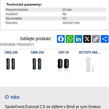
Technické parametry:
Pracovní mezera
25 mm
Vyvážení
Ne
Typ kontaktu
NC
Rozměry
34x14x7 mm
Facebook
WhatsApp
LinkedIn
X
Copy
Sdílejte produkt:
Link
PODOBNÉ PRODUKTY
SBQ-100
SBM-150
SBT-30
DCTXP2 868MHz 2zon. kontakt
EM-921-FTC-CMCP with LED+cover
ZC1 BUS
SBM-100
O nás
Společnost Eurosat CS se sídlem v Brně je ryze českou