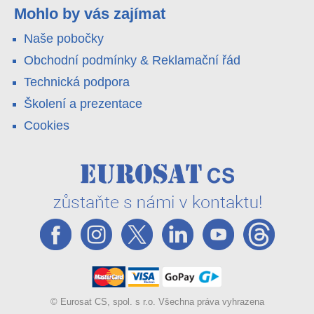
váš telefon. Podívejte se na video.
Mohlo by vás zajímat
Naše pobočky
Obchodní podmínky & Reklamační řád
Technická podpora
Školení a prezentace
Cookies
© Eurosat CS, spol. s r.o. Všechna práva vyhrazena