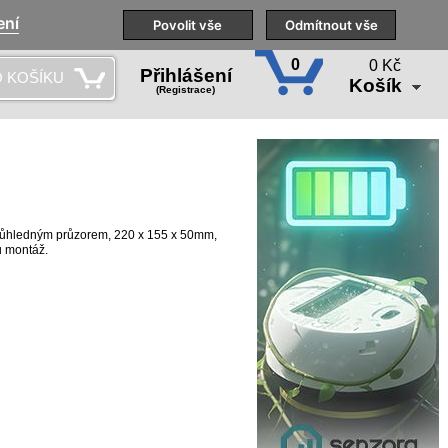
ení
Naše pobočky
Technická podpora
Povolit vše
Školení
Odmítnout vše
CS
0
0 Kč
Přihlášení
 KOŠÍKU
Košík
(Registrace)
průhledným průzorem, 220 x 155 x 50mm,
u montáž.