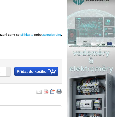
azení ceny se
přihlaste
nebo
zaregistrujte
.
Přidat do košíku