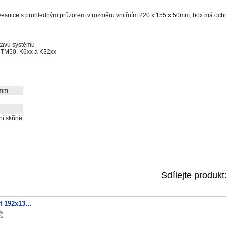
snice s průhledným průzorem v rozměru vnitřním 220 x 155 x 50mm, box má ochra
stavu systému
, TM50, K6xx a K32xx
 mm
í skříně
Sdílejte produkt
Kryt 192x137x40 +TMP