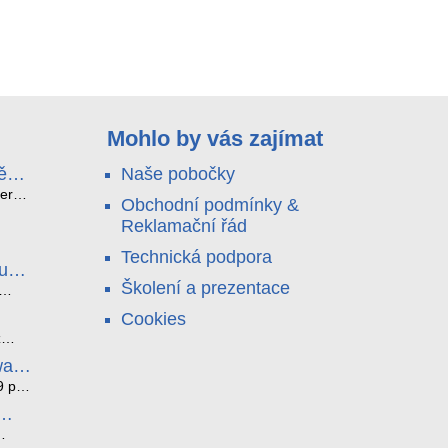
Mohlo by vás zajímat
ě
Naše pobočky
e
terá
Obchodní podmínky &
idou?
Reklamační řád
no
nu a
Technická podpora
. Bez
luce
°C a
ši
Školení a prezentace
roly
ětlo,
Cookies
jen
čilou
ový
ento
z
i
ická
bez
ware
je
az ze
noho
9 pro
í
í. K
tyhle
ěci,
l
átní
edna