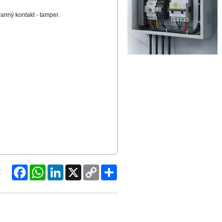
nný kontakt - tamper.
Facebook
WhatsApp
LinkedIn
X
Copy
Share
:
Link