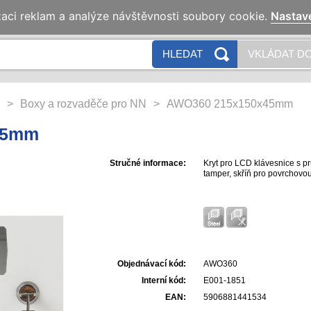
zaci reklam a analýze návštěvnosti soubory cookie.
Nastav
HLEDAT
VKLÁDAT DO
>
Boxy a rozvaděče pro NN
>
AWO360 215x150x45mm
45mm
Stručné informace:
Kryt pro LCD klávesnice s 
tamper, skříň pro povrchovo
Objednávací kód:
AWO360
Interní kód:
E001-1851
EAN:
5906881441534