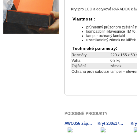
Kryt pro LCD a dotykové PARADOX kláve
Vlastnosti:
průhledný průzor pro zjištění 
kompatibilní klávesnice TM70
tamper ochraný kontakt
uzamikatelný zámek na klíček
Technické parametry:
Rozměry
220 x 155 x 50
Váha
0.8 kg
Zajištění
zámek
Ochrana proti sabotáži
tamper – otevřen
PODOBNÉ PRODUKTY
AWO356 záp.kryt
Kryt 230x175x50 +TMP