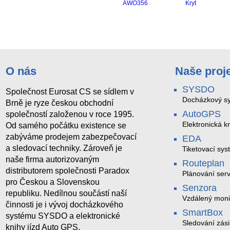
O nás
Naše proj
SYSDO
Společnost Eurosat CS se sídlem v
Docházkový sy
Brně je ryze českou obchodní
AutoGPS
společností založenou v roce 1995.
Elektronická kn
Od samého počátku existence se
zabýváme prodejem zabezpečovací
EDA
a sledovací techniky. Zároveň je
Tiketovací sys
naše firma autorizovaným
Routeplan
distributorem společnosti Paradox
Plánování serv
pro Českou a Slovenskou
Senzora
republiku. Nedílnou součástí naší
Vzdálený moni
činnosti je i vývoj docházkového
LoRaWAN
SmartBox
systému SYSDO a elektronické
Sledování zási
knihy jízd Auto GPS.