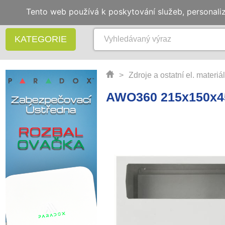
Tento web používá k poskytování služeb, personali
KATEGORIE
>
Zdroje a ostatní el. materiál
AWO360 215x150x