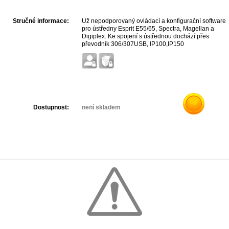
Stručné informace:
Už nepodporovaný ovládací a konfigurační software
pro ústředny Esprit E55/65, Spectra, Magellan a
Digiplex. Ke spojení s ústřednou dochází přes
převodník 306/307USB, IP100,IP150
PCS100/200/250, modem a Memory key PMC-5.
Dostupnost:
není skladem