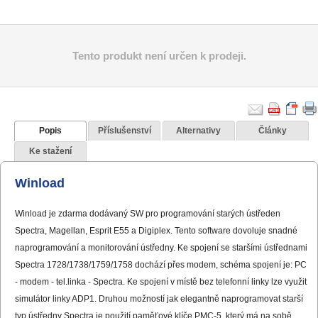
Tento produkt není určen k prodeji.
Popis
Příslušenství
Alternativy
Články
Ke stažení
Winload
Winload je zdarma dodávaný SW pro programování starých ústředen
Spectra, Magellan, Esprit E55 a Digiplex. Tento software dovoluje snadné
naprogramování a monitorování ústředny. Ke spojení se staršími ústřednami
Spectra 1728/1738/1759/1758 dochází přes modem, schéma spojení je: PC
- modem - tel.linka - Spectra. Ke spojení v místě bez telefonní linky lze využit
simulátor linky ADP1. Druhou možností jak elegantně naprogramovat starší
typ ústředny Spectra je použití paměťové klíče PMC-5, který má na sobě