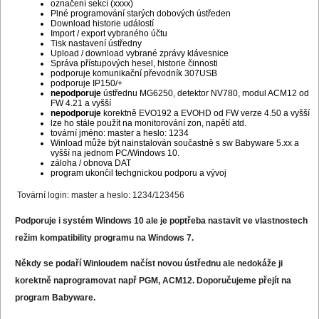
označení sekcí (xxxx)
Plné programování starých dobových ústředen
Download historie událostí
Import / export vybraného účtu
Tisk nastavení ústředny
Upload / download vybrané zprávy klávesnice
Správa přístupových hesel, historie činnosti
podporuje komunikační převodník 307USB
podporuje IP150/+
nepodporuje
ústřednu MG6250, detektor NV780, modul ACM12 od
FW 4.21 a vyšší
nepodporuje
korektně EVO192 a EVOHD od FW verze 4.50 a vyšší
lze ho stále použít na monitorování zon, napětí atd.
tovární jméno: master a heslo: 1234
Winload může být nainstalován součastně s sw Babyware 5.xx a
vyšší na jednom PC/Windows 10.
záloha / obnova DAT
program ukončil techgnickou podporu a vývoj
Tovární login: master a heslo: 1234/123456
Podporuje i systém Windows 10 ale je poptřeba nastavit ve vlastnostech
režim kompatibility programu na Windows 7.
Někdy se podaří Winloudem načíst novou ústřednu ale nedokáže ji
korektně naprogramovat např PGM, ACM12. Doporučujeme přejít na
program Babyware.