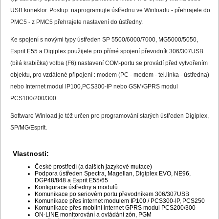
USB konektor. Postup: naprogramujte ústřednu ve Winloadu - přehrajete do
PMC5 - z PMC5 přehrajete nastavení do ústředny.
Ke spojení s novými typy ústředen SP 5500/6000/7000, MG5000/5050,
Esprit E55 a Digiplex použijete pro přímé spojení převodník 306/307USB
(bílá krabička) volba (F6) nastavení COM-portu se provádí před vytvořením
objektu, pro vzdálené připojení : modem (PC - modem - tel.linka - ústředna)
nebo Internet modul IP100,PCS300-IP nebo GSM/GPRS modul
PCS100/200/300.
Software Winload je též určen pro programování starých ústředen Digiplex,
SP/MG/Esprit.
Vlastnosti:
České prostředí (a dalších jazykové mutace)
Podpora ústředen Spectra, Magellan, Digiplex EVO, NE96,
DGP48/848 a Esprit E55/65
Konfigurace ústředny a modulů
Komunikace po seriovém portu převodníkem 306/307USB
Komunikace přes internet modulem IP100 / PCS300-IP, PCS250
Komunikace přes mobilní internet GPRS modul PCS200/300
ON-LINE monitorování a ovládání zón, PGM