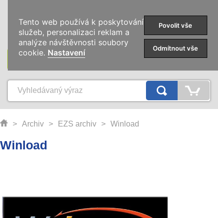
0
Tento web používá k poskytování
Povolit vše
služeb, personalizaci reklam a
analýze návštěvnosti soubory
Odmítnout vše
cookie.
Nastavení
KATEGORIE
>
Archiv
>
EZS archiv
>
Winload
Winload