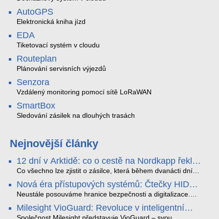
AutoGPS
Elektronická kniha jízd
EDA
Tiketovací systém v cloudu
Routeplan
Plánování servisních výjezdů
Senzora
Vzdálený monitoring pomocí sítě LoRaWAN
SmartBox
Sledování zásilek na dlouhých trasách
Nejnovější články
12 dní v Arktidě: co o cestě na Nordkapp řekla
data ze SMARTBOX 2 MAX
Co všechno lze zjistit o zásilce, která během dvanácti dní
projede Arktidou? SMARTBOX 2 MAX jsme vzali na trasu z
Nová éra přístupových systémů: Čtečky HID
Tromsø přes Lofoty, Kirunu a finské Laponsko až na
Signo
Nordkapp. Bez jediného dobití, v mrazu až −13 °C a mimo
Neustále posouváme hranice bezpečnosti a digitalizace.
stabilní mobilní signál zaznamenával polohu, teplotu, světlo,
Rádi bychom Vám proto představili naši nejnovější nabídku
Milesight VioGuard: Revoluce v inteligentní
otřesy i náklon. Výsledkem není jen čára na mapě, ale
v oblasti kontroly přístupu – moderní a vysoce univerzální
detekci dopravních přestupků
podrobný datový příběh celé cesty.
čtečky HID Signo.
Společnost Milesight představuje VioGuard – svou