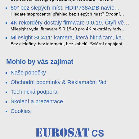
nejnovější proprietární technologii pro pokročilou detekci
80° bez slepých míst. HDIP738ADB navíc
dopravních přestupků. Tento systém, poháněný
streamuje na YouTube – bez PC.
sofistikovanými algoritmy umělé inteligence (AI), je navržen
Hledáte stoprocentní přehled bez slepých míst? Stropní
tak, aby poskytoval komplexní nástroje pro vymáhání
panoramatická kamera HDIP738ADB skládá obraz ze dvou
4K rekordéry dostaly firmware 9.0.19. Čtyři věci,
dopravních předpisů, zvyšoval bezpečnost na silnicích a
4MP senzorů SONY do jednoho čistého 180° záběru bez
které musíte vědět.
optimalizoval plynulost dopravy v moderních městech.
zkreslení. K tomu přidává AI detekci osob a vozidel,
Milesight vydal firmware 9.0.19-r9 pro 4K rekordéry řady
obousměrný zvuk a unikátní možnost přímého vysílání na
H.265. Pokud tyhle systémy instalujete, jsou tu čtyři věci,
Milesight SC411: kamera, která hlídá tam, kam
YouTube – bez běžícího počítače.
které vám zjednoduší práci – a jedna z nich vám ušetří
kabel nedosáhne
spoustu zbytečných výjezdů k zákazníkům.
Bez elektřiny, bez internetu, bez kabelů. Solární napájení,
4G LTE a trojitá detekce PIR × AOV × AI hlídají staveniště,
pole i odlehlé objekty – a alarm s důkazem pošlou rovnou na
váš telefon. Podívejte se na video.
Mohlo by vás zajímat
Naše pobočky
Obchodní podmínky & Reklamační řád
Technická podpora
Školení a prezentace
Cookies