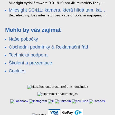
které musíte vědět.
optimalizoval plynulost dopravy v moderních městech.
zkreslení. K tomu přidává AI detekci osob a vozidel,
Milesight vydal firmware 9.0.19-r9 pro 4K rekordéry řady
obousměrný zvuk a unikátní možnost přímého vysílání na
H.265. Pokud tyhle systémy instalujete, jsou tu čtyři věci,
Milesight SC411: kamera, která hlídá tam, kam
YouTube – bez běžícího počítače.
které vám zjednoduší práci – a jedna z nich vám ušetří
kabel nedosáhne
spoustu zbytečných výjezdů k zákazníkům.
Bez elektřiny, bez internetu, bez kabelů. Solární napájení,
4G LTE a trojitá detekce PIR × AOV × AI hlídají staveniště,
pole i odlehlé objekty – a alarm s důkazem pošlou rovnou na
váš telefon. Podívejte se na video.
Mohlo by vás zajímat
Naše pobočky
Obchodní podmínky & Reklamační řád
Technická podpora
Školení a prezentace
Cookies