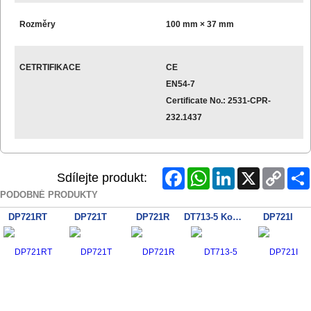
Rozměry
100 mm × 37 mm
CETRTIFIKACE
CE
EN54-7
Certificate No.: 2531-CPR-
232.1437
Facebook
WhatsApp
LinkedIn
X
Copy
Sdílejte produkt:
Link
PODOBNÉ PRODUKTY
DP721RT
DP721T
DP721R
DT713-5 Konvenč.teplot.hlásič
DP721I