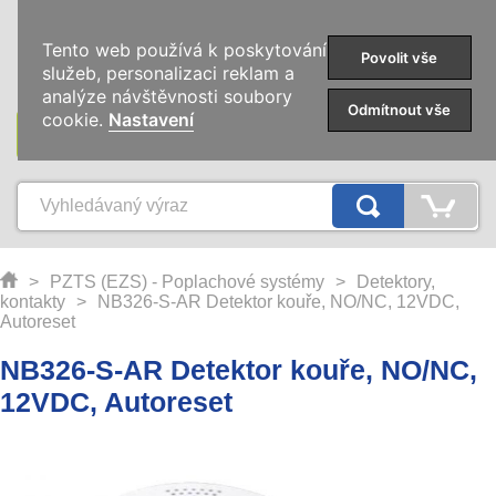
0
Tento web používá k poskytování
Povolit vše
služeb, personalizaci reklam a
analýze návštěvnosti soubory
Odmítnout vše
cookie.
Nastavení
KATEGORIE
>
PZTS (EZS) - Poplachové systémy
>
Detektory,
kontakty
>
NB326-S-AR Detektor kouře, NO/NC, 12VDC,
Autoreset
NB326-S-AR Detektor kouře, NO/NC,
12VDC, Autoreset