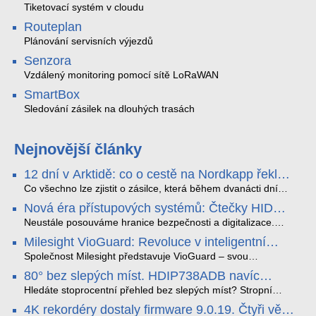
Tiketovací systém v cloudu
Routeplan
Plánování servisních výjezdů
Senzora
Vzdálený monitoring pomocí sítě LoRaWAN
SmartBox
Sledování zásilek na dlouhých trasách
Nejnovější články
12 dní v Arktidě: co o cestě na Nordkapp řekla
data ze SMARTBOX 2 MAX
Co všechno lze zjistit o zásilce, která během dvanácti dní
projede Arktidou? SMARTBOX 2 MAX jsme vzali na trasu z
Nová éra přístupových systémů: Čtečky HID
Tromsø přes Lofoty, Kirunu a finské Laponsko až na
Signo
Nordkapp. Bez jediného dobití, v mrazu až −13 °C a mimo
Neustále posouváme hranice bezpečnosti a digitalizace.
stabilní mobilní signál zaznamenával polohu, teplotu, světlo,
Rádi bychom Vám proto představili naši nejnovější nabídku
Milesight VioGuard: Revoluce v inteligentní
otřesy i náklon. Výsledkem není jen čára na mapě, ale
v oblasti kontroly přístupu – moderní a vysoce univerzální
detekci dopravních přestupků
podrobný datový příběh celé cesty.
čtečky HID Signo.
Společnost Milesight představuje VioGuard – svou
nejnovější proprietární technologii pro pokročilou detekci
80° bez slepých míst. HDIP738ADB navíc
dopravních přestupků. Tento systém, poháněný
streamuje na YouTube – bez PC.
sofistikovanými algoritmy umělé inteligence (AI), je navržen
Hledáte stoprocentní přehled bez slepých míst? Stropní
tak, aby poskytoval komplexní nástroje pro vymáhání
panoramatická kamera HDIP738ADB skládá obraz ze dvou
4K rekordéry dostaly firmware 9.0.19. Čtyři věci,
dopravních předpisů, zvyšoval bezpečnost na silnicích a
4MP senzorů SONY do jednoho čistého 180° záběru bez