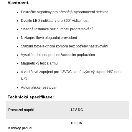
Vlastnosti:
Pokročilé algoritmy pro přesnější vyhodnocení detekce
Dvojité LED indikátory pro 360° viditelnost
Snadná instalace bez nutnosti programování
Nízkoprofilové elegantní provedení
Stabilní fotoelektrická komora bez potřeby nastavování
Vysoká odolnost proti nežádoucím poplachům
Magnetický test alarmu
4 vodičové zapojení pro 12VDC s reléovým výstupem N/C nebo
N/O
Automatické resetování
Technická specifikace:
Provozní napětí
12V DC
100 μA
Klidový proud