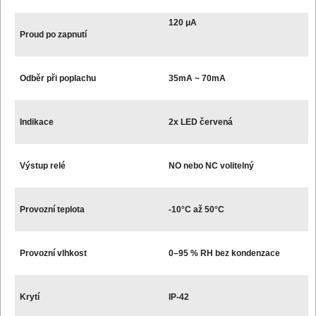
120 μA
Proud po zapnutí
Odběr při poplachu
35mA ~ 70mA
Indikace
2x LED červená
Výstup relé
NO nebo NC volitelný
Provozní teplota
-10°C až 50°C
Provozní vlhkost
0–95 % RH bez kondenzace
Krytí
IP-42