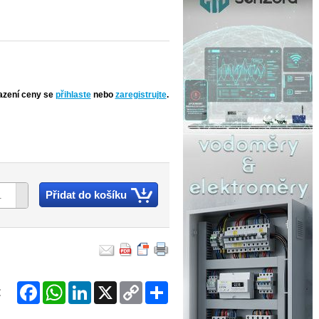
azení ceny se
přihlaste
nebo
zaregistrujte
.
Přidat do košíku
Facebook
WhatsApp
LinkedIn
X
Copy
Share
:
Link