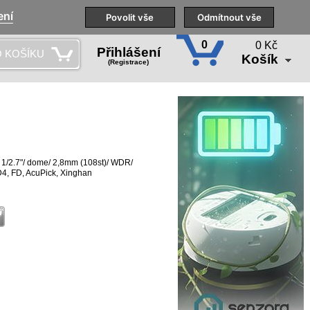
ení
Naše pobočky
Technická podpora
Povolit vše
Školení
Odmítnout vše
CS
0
0 Kč
Přihlášení
 KOŠÍKU
Košík
(Registrace)
1/2.7"/ dome/ 2,8mm (108st)/ WDR/
4, FD, AcuPick, Xinghan