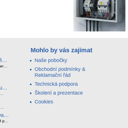
Mohlo by vás zajímat
ě
Naše pobočky
e
terá
Obchodní podmínky &
idou?
Reklamační řád
no
nu a
Technická podpora
. Bez
luce
°C a
ši
Školení a prezentace
roly
ětlo,
Cookies
jen
čilou
ový
ento
z
i
ická
bez
ware
je
az ze
noho
9 pro
í
í. K
tyhle