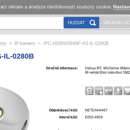
zaci reklam a analýze návštěvnosti soubory cookie.
Nastav
HLEDAT
VKLÁDAT DO
émy
>
IP kamery
>
IPC-HDBW3849F-AS-IL-0280B
-IL-0280B
Stručné informace:
Dahua IPC WizSense 8Mpix 
IR+white30m/ mikrofon/ SMD
Objednávací kód:
NETDAH4467
Interní kód:
E003-4659