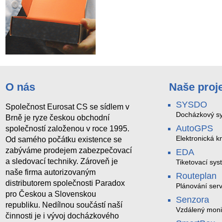
O nás
Naše proj
SYSDO
Společnost Eurosat CS se sídlem v
Docházkový sy
Brně je ryze českou obchodní
AutoGPS
společností založenou v roce 1995.
Elektronická kn
Od samého počátku existence se
zabýváme prodejem zabezpečovací
EDA
a sledovací techniky. Zároveň je
Tiketovací sys
naše firma autorizovaným
Routeplan
distributorem společnosti Paradox
Plánování serv
pro Českou a Slovenskou
Senzora
republiku. Nedílnou součástí naší
Vzdálený moni
činnosti je i vývoj docházkového
LoRaWAN