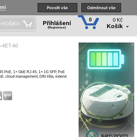
ení
Naše pobočky
Technická podpora
Povolit vše
Školení
Odmítnout vše
CS
0
0 Kč
Přihlášení
 KOŠÍKU
Košík
(Registrace)
-4ET-60
45 PoE, 1× GbE RJ-45, 1× 1G SFP, PoE
oE, cloud management, DIN lišta, extend