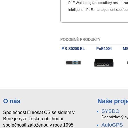
- PoE Watchdog (automatický restart za
- Inteligentní PoE: management spotřeby
PODOBNÉ PRODUKTY
MS-S0208-EL
PoE1004
MS
O nás
Naše proj
SYSDO
Společnost Eurosat CS se sídlem v
Docházkový sy
Brně je ryze českou obchodní
AutoGPS
společností založenou v roce 1995.