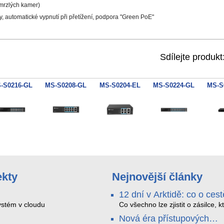
mrzlých kamer)
, automatické vypnutí při přetížení, podpora "Green PoE"
Sdílejte produkt
-S0216-GL
MS-S0208-GL
MS-S0204-EL
MS-S0224-GL
MS-S
ekty
Nejnovější články
12 dní v Arktidě: co o cest
na Nordkapp řekla data z
stém v cloudu
Co všechno lze zjistit o zásilce, k
během dvanácti dní projede Arkt
SMARTBOX 2 MAX
Nová éra přístupových
SMARTBOX 2 MAX jsme vzali na