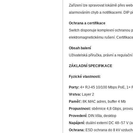
Zařízení lze spravovat lokálně přes web
alarmováním chyb a notifikacemi. DIP 
Ochrana a certifikace
Switch disponuje komplexní ochranou prot
elektromagnetickému rušení. Certifikac
Obsah balení
Uživatelská příručka, právní a regulační
ZÁKLADNÍ SPECIFIKACE
Fyzické vlastnosti:
Porty:
4× RJ-45 10/100 Mbps PoE, 1× R
Vrstva:
Layer 2
Paměť:
8K MAC adres, buffer 4 Mb
Propustnost:
sběrnice 4,8 Gbps, provo
Provedení:
DIN lišta, desktop
Napájení:
duální externí DC 48–57 V (ad
Ochrana:
ESD ochrana do 8 kV vzduchem