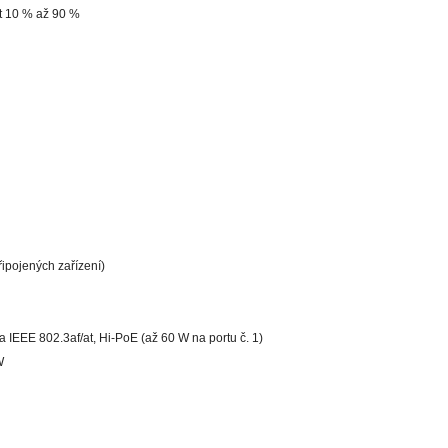
t 10 % až 90 %
ipojených zařízení)
 IEEE 802.3af/at, Hi-PoE (až 60 W na portu č. 1)
W