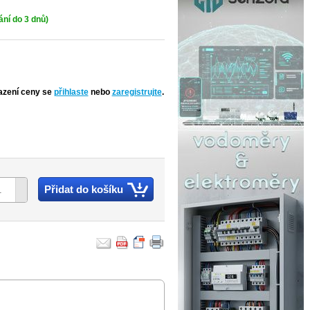
ní do 3 dnů)
azení ceny se
přihlaste
nebo
zaregistrujte
.
Přidat do košíku