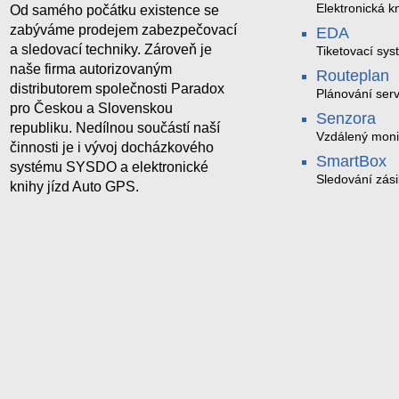
Elektronická kn
Od samého počátku existence se
zabýváme prodejem zabezpečovací
EDA
a sledovací techniky. Zároveň je
Tiketovací sys
naše firma autorizovaným
Routeplan
distributorem společnosti Paradox
Plánování serv
pro Českou a Slovenskou
Senzora
republiku. Nedílnou součástí naší
Vzdálený moni
činnosti je i vývoj docházkového
LoRaWAN
SmartBox
systému SYSDO a elektronické
Sledování zási
knihy jízd Auto GPS.
trasách