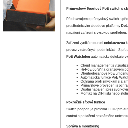
Průmyslový 6portový PoE switch s cl
Představujeme průmyslový switch s
pře
prostřednictvím cloudové platformy
DoL
napájení zařízení s vysokou spotřebou.
Zařízení vyniká robustní
celokovovou k
provoz v náročných podmínkách. S přep
PoE Watchdog
automaticky detekuje výp
Cloud management s vizualizac
Hi-PoE 60 W na oranžovém por
Dlouhodosahové PoE umožňuje 
Automatická funkce PoE Watch
Ochrana proti smyčkám s ala
Průmyslové provedení s ochra
Duální napájení přes svorkovn
Montáž na DIN lištu nebo stoln
Pokročilé síťové funkce
Switch podporuje protokol LLDP pro aut
control a potlačení neznámého unicastu.
Správa a monitoring