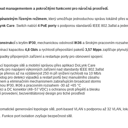
oud managementem a pokročilými funkcemi pro náročná prostředí.
pínatelným řízeným režimem
, který umožňuje jednoduchou správu lokálně přes 
ynk Care
. Switch nabízí
4 PoE porty
s podporou standardů IEEE 802.3af/at a jeden
onstrukcí
s krytím
IP30
, mechanickou odolností
IK06
a širokým pracovním rozsahe
ínací kapacitou
4,8 Gb/s
a rychlostí přeposílání paketů
3,57 Mpps
zajišťuje plynulý
adky připojených zařízení a restartuje porty pro obnovení spojení.
í topologie sítě a mobilní správou přes aplikaci DoLynk Care
tu pro napájení výkonných zařízení nad standardy IEEE 802.3af/at
přenos až na vzdálenost 250 m při snížení rychlosti na 10 Mb/s
dog pro detekci výpadků a restart portů bez manuálního zásahu
rmem a eliminačním mechanismem zabraňujícím broadcast storms
nou IP30, IK06 a pracovním rozsahem -30 až +65 °C
ici a DC konektor (48–57 VDC) s ochranou proti přepětí a blesku
í provedení, bezventilátorový design pro tiché prostředí
omatické generování topologie sítě, port-based VLAN s podporou až 32 VLAN, lokál
 Funkce port isolation zvyšuje bezpečnost sítě.