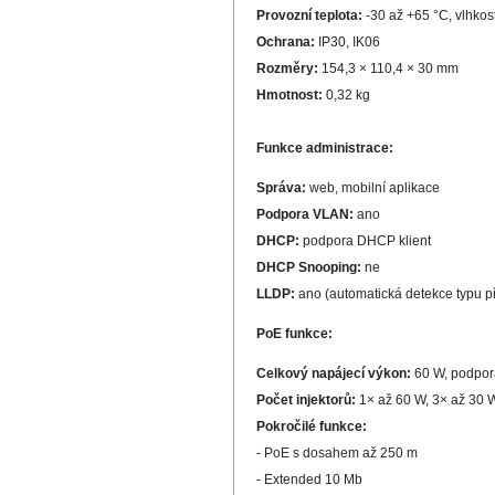
Provozní teplota:
-30 až +65 °C, vlhkos
Ochrana:
IP30, IK06
Rozměry:
154,3 × 110,4 × 30 mm
Hmotnost:
0,32 kg
Funkce administrace:
Správa:
web, mobilní aplikace
Podpora VLAN:
ano
DHCP:
podpora DHCP klient
DHCP Snooping:
ne
LLDP:
ano (automatická detekce typu př
PoE funkce:
Celkový napájecí výkon:
60 W, podpora
Počet injektorů:
1× až 60 W, 3× až 30 
Pokročilé funkce:
- PoE s dosahem až 250 m
- Extended 10 Mb