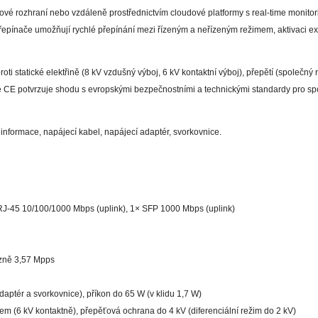
ové rozhraní nebo vzdáleně prostřednictvím cloudové platformy s real-time monito
přepínače umožňují rychlé přepínání mezi řízeným a neřízeným režimem, aktivaci 
i statické elektřině (8 kV vzdušný výboj, 6 kV kontaktní výboj), přepětí (společný r
e CE potvrzuje shodu s evropskými bezpečnostními a technickými standardy pro spo
 informace, napájecí kabel, napájecí adaptér, svorkovnice.
J-45 10/100/1000 Mbps (uplink), 1× SFP 1000 Mbps (uplink)
zně 3,57 Mpps
aptér a svorkovnice), příkon do 65 W (v klidu 1,7 W)
 (6 kV kontaktně), přepěťová ochrana do 4 kV (diferenciální režim do 2 kV)