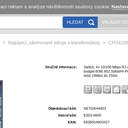
zaci reklam a analýze návštěvnosti soubory cookie.
Nastav
HLEDAT
VKLÁDAT DO
>
Napájecí, zálohované zdroje a transformátory
>
CHS4106
Stručné informace:
Switch, 4× 10/100 Mbps RJ-
budget 60W, 802.3af/at/Hi-P
mód 10Mb/s do 250m
Objednávací kód:
NETDAH4403
Interní kód:
E003-4600
EAN:
6939554903427