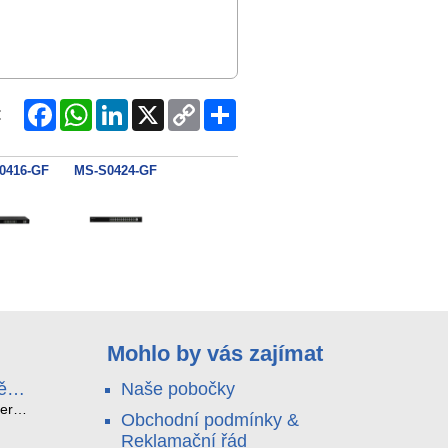
Facebook
WhatsApp
LinkedIn
X
Copy
Share
:
Link
0416-GF
MS-S0424-GF
Mohlo by vás zajímat
ě
Naše pobočky
e
terá
Obchodní podmínky &
idou?
Reklamační řád