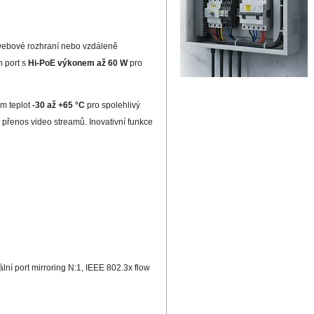
webové rozhraní nebo vzdáleně
 port s
Hi-PoE výkonem až 60 W
pro
m teplot
-30 až +65 °C
pro spolehlivý
 přenos video streamů. Inovativní funkce
ní port mirroring N:1, IEEE 802.3x flow