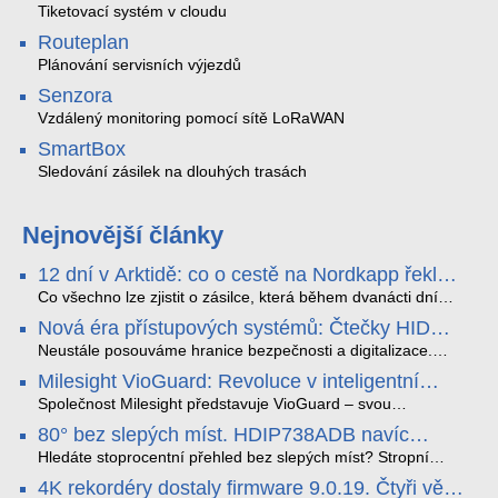
Tiketovací systém v cloudu
Routeplan
Plánování servisních výjezdů
Senzora
Vzdálený monitoring pomocí sítě LoRaWAN
SmartBox
Sledování zásilek na dlouhých trasách
Nejnovější články
12 dní v Arktidě: co o cestě na Nordkapp řekla
data ze SMARTBOX 2 MAX
Co všechno lze zjistit o zásilce, která během dvanácti dní
projede Arktidou? SMARTBOX 2 MAX jsme vzali na trasu z
Nová éra přístupových systémů: Čtečky HID
Tromsø přes Lofoty, Kirunu a finské Laponsko až na
Signo
Nordkapp. Bez jediného dobití, v mrazu až −13 °C a mimo
Neustále posouváme hranice bezpečnosti a digitalizace.
stabilní mobilní signál zaznamenával polohu, teplotu, světlo,
Rádi bychom Vám proto představili naši nejnovější nabídku
Milesight VioGuard: Revoluce v inteligentní
otřesy i náklon. Výsledkem není jen čára na mapě, ale
v oblasti kontroly přístupu – moderní a vysoce univerzální
detekci dopravních přestupků
podrobný datový příběh celé cesty.
čtečky HID Signo.
Společnost Milesight představuje VioGuard – svou
nejnovější proprietární technologii pro pokročilou detekci
80° bez slepých míst. HDIP738ADB navíc
dopravních přestupků. Tento systém, poháněný
streamuje na YouTube – bez PC.
sofistikovanými algoritmy umělé inteligence (AI), je navržen
Hledáte stoprocentní přehled bez slepých míst? Stropní
tak, aby poskytoval komplexní nástroje pro vymáhání
panoramatická kamera HDIP738ADB skládá obraz ze dvou
4K rekordéry dostaly firmware 9.0.19. Čtyři věci,
dopravních předpisů, zvyšoval bezpečnost na silnicích a
4MP senzorů SONY do jednoho čistého 180° záběru bez