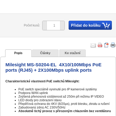
Přidat do košíku
Počet kusů:
Popis
Články
Ke stažení
Milesight MS-S0204-EL 4X10/100Mbps PoE
ports (RJ45) + 2X100Mbps uplink ports
Charakteristické vlastnosti PoE switchů Milesight:
PoE switch speciálně vyvinuté pro IP kamerové systémy
Podpora WAN uplink
Zvýšená přenosová vzdálenost až 250m při režimu IP VIDEO
LED diody pro zobrazení stavu
Přepěťová ochrana do 4KV (8/20µs), proti blesku, zkratu a rušení
Zabudovaný zdroj AC 230V/50Hz
Absolutně tichý provoz s přirozeným chlazením bez ventilátoru