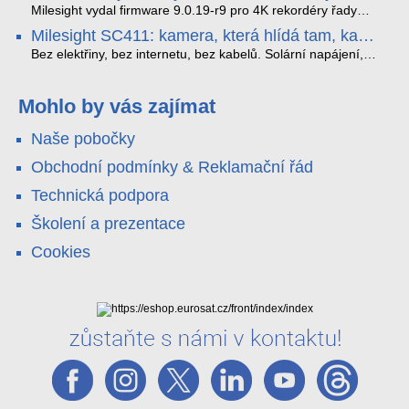
které musíte vědět.
optimalizoval plynulost dopravy v moderních městech.
zkreslení. K tomu přidává AI detekci osob a vozidel,
Milesight vydal firmware 9.0.19-r9 pro 4K rekordéry řady
obousměrný zvuk a unikátní možnost přímého vysílání na
H.265. Pokud tyhle systémy instalujete, jsou tu čtyři věci,
Milesight SC411: kamera, která hlídá tam, kam
YouTube – bez běžícího počítače.
které vám zjednoduší práci – a jedna z nich vám ušetří
kabel nedosáhne
spoustu zbytečných výjezdů k zákazníkům.
Bez elektřiny, bez internetu, bez kabelů. Solární napájení,
4G LTE a trojitá detekce PIR × AOV × AI hlídají staveniště,
pole i odlehlé objekty – a alarm s důkazem pošlou rovnou na
váš telefon. Podívejte se na video.
Mohlo by vás zajímat
Naše pobočky
Obchodní podmínky & Reklamační řád
Technická podpora
Školení a prezentace
Cookies