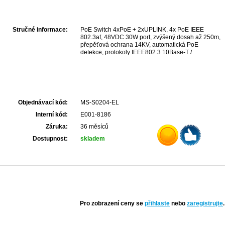
Stručné informace:
PoE Switch 4xPoE + 2xUPLINK, 4x PoE IEEE
802.3af, 48VDC 30W port, zvýšený dosah až 250m,
přepěťová ochrana 14KV, automatická PoE
detekce, protokoly IEEE802.3 10Base-T /
IEEE802.3i 10Base-T / IEEE802.3u 100Base-TX /
IEEE802.3x, rozměry 180x121x35mm.
Objednávací kód:
MS-S0204-EL
Interní kód:
E001-8186
Záruka:
36 měsíců
Dostupnost:
skladem
Pro zobrazení ceny se
přihlaste
nebo
zaregistrujte
.