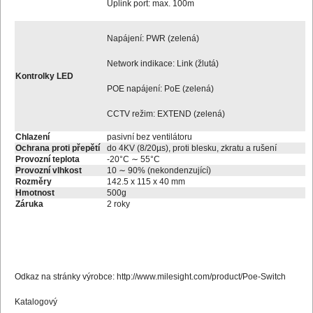
Uplink port: max. 100m
Napájení: PWR (zelená)
Network indikace: Link (žlutá)
Kontrolky LED
POE napájení: PoE (zelená)
CCTV režim: EXTEND (zelená)
Chlazení
pasivní bez ventilátoru
Ochrana proti přepětí
do 4KV (8/20µs), proti blesku, zkratu a rušení
Provozní teplota
-20°C ∼ 55°C
Provozní vlhkost
10 ∼ 90% (nekondenzující)
Rozměry
142.5 x 115 x 40 mm
Hmotnost
500g
Záruka
2 roky
Odkaz na stránky výrobce:
http://www.milesight.com/product/Poe-Switch
Katalogový