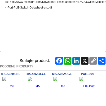
list:
http://www.milesight.com/DownloadFile/Datasheet/PoE%20Switch/Milesigh
4-Port-PoE-Switch-Datasheet-en.pdf
Facebook
WhatsApp
LinkedIn
X
Copy
Sdílejte produkt:
Link
PODOBNÉ PRODUKTY
MS-S0208-EL
MS-S0208-GL
MS-S0224-GL
PoE1004
CS4006-4GT-60
MS-S0216-GL
MS-S0424-GF
MS-S0416-GF